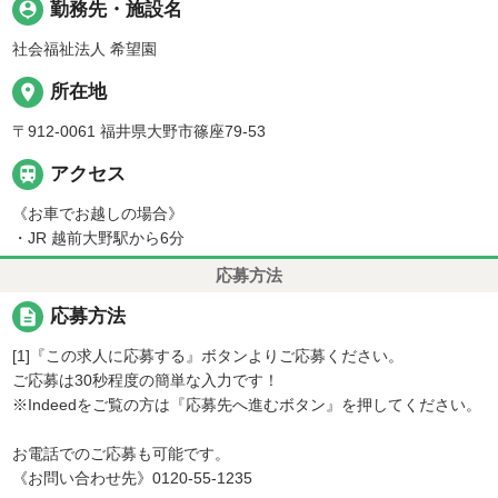
person_pin
勤務先・施設名
社会福祉法人 希望園
place
所在地
〒912-0061 福井県大野市篠座79-53

アクセス
《お車でお越しの場合》
・JR 越前大野駅から6分
応募方法
description
応募方法
[1]『この求人に応募する』ボタンよりご応募ください。
ご応募は30秒程度の簡単な入力です！
※Indeedをご覧の方は『応募先へ進むボタン』を押してください。
お電話でのご応募も可能です。
《お問い合わせ先》0120-55-1235