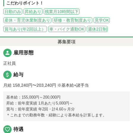
こだわりポイント！
日勤のみ
昇給あり
残業月10時間以下
産休・育児休業制度あり
研修・教育制度あり
見学OK
賞与あり(年2回以上）
車・バイク通勤OK
週休2日制
募集要項
person
雇用形態
正社員
attach_money
給与
月給 158,240円〜203,240円
※基本給+諸手当
基本給：155,000円～200,000円
昇給：前年度実績 1月あたり5,000円～
賞与：前年度実績 年2回・計4.60ヶ月分
＊これまでの勤務年数・経験により基本給を計算します。
favorite_border
待遇