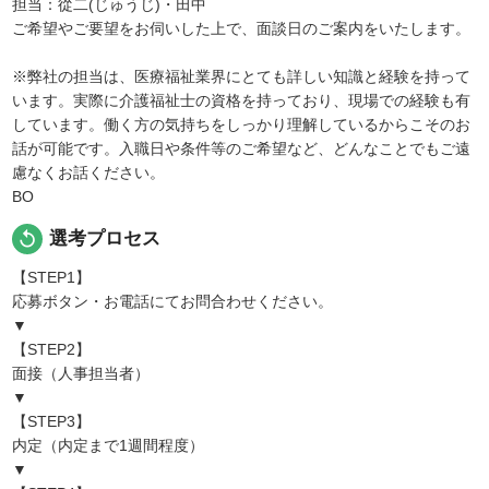
担当：從二(じゅうじ)・田中
ご希望やご要望をお伺いした上で、面談日のご案内をいたします。
※弊社の担当は、医療福祉業界にとても詳しい知識と経験を持って
います。実際に介護福祉士の資格を持っており、現場での経験も有
しています。働く方の気持ちをしっかり理解しているからこそのお
話が可能です。入職日や条件等のご希望など、どんなことでもご遠
慮なくお話ください。
BO
replay
選考プロセス
【STEP1】
応募ボタン・お電話にてお問合わせください。
▼
【STEP2】
面接（人事担当者）
▼
【STEP3】
内定（内定まで1週間程度）
▼