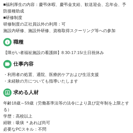
■福利厚生の内容：慶弔休暇、慶弔金支給、歓送迎会、忘年会、予
防接種助成
■研修制度
研修制度の正社員以外の利用：可
施設内研修、施設外研修、資格取得スクーリング等への参加
info
職種
【障がい者福祉施設の看護師】8:30-17:15/土日祝休み
label
仕事内容
・利用者の処置、通院、医療的ケアおよび生活支援
・未経験の方についても指導いたします
portrait
求める人材
年齢18歳～59歳（労働基準法等の法令により及び定年制を上限とす
る）
学歴：高校以上
経験：吸痰 ＊あれば尚可
必要なPCスキル：不問