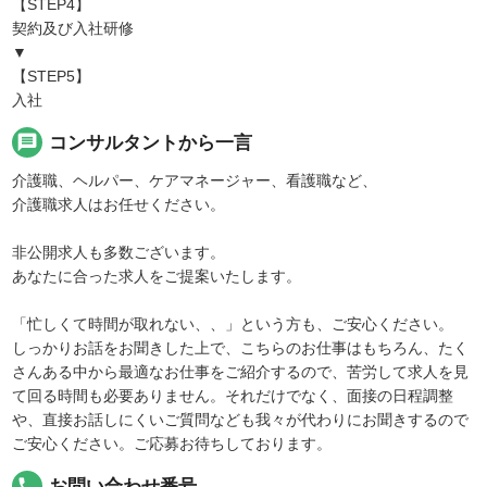
【STEP4】
契約及び入社研修
▼
【STEP5】
入社
message
コンサルタントから一言
介護職、ヘルパー、ケアマネージャー、看護職など、
介護職求人はお任せください。
非公開求人も多数ございます。
あなたに合った求人をご提案いたします。
「忙しくて時間が取れない、、」という方も、ご安心ください。
しっかりお話をお聞きした上で、こちらのお仕事はもちろん、たく
さんある中から最適なお仕事をご紹介するので、苦労して求人を見
て回る時間も必要ありません。それだけでなく、面接の日程調整
や、直接お話しにくいご質問なども我々が代わりにお聞きするので
ご安心ください。ご応募お待ちしております。
local_phone
お問い合わせ番号