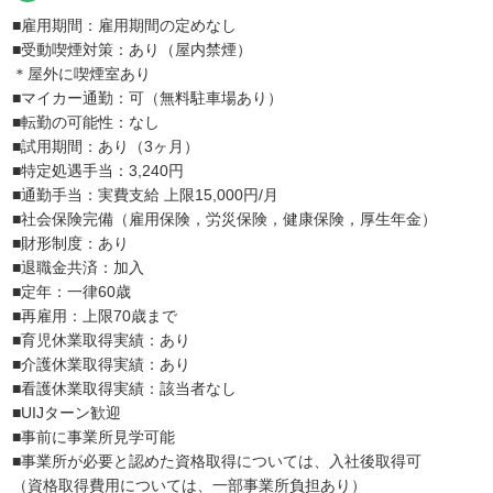
■雇用期間：雇用期間の定めなし
■受動喫煙対策：あり（屋内禁煙）
＊屋外に喫煙室あり
■マイカー通勤：可（無料駐車場あり）
■転勤の可能性：なし
■試用期間：あり（3ヶ月）
■特定処遇手当：3,240円
■通勤手当：実費支給 上限15,000円/月
■社会保険完備（雇用保険，労災保険，健康保険，厚生年金）
■財形制度：あり
■退職金共済：加入
■定年：一律60歳
■再雇用：上限70歳まで
■育児休業取得実績：あり
■介護休業取得実績：あり
■看護休業取得実績：該当者なし
■UIJターン歓迎
■事前に事業所見学可能
■事業所が必要と認めた資格取得については、入社後取得可
（資格取得費用については、一部事業所負担あり）