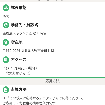
people
施設形態
病院
person_pin
勤務先・施設名
医療法人キラキラ会 松田病院
place
所在地
〒912-0026 福井県大野市要町1-13

アクセス
《お車でお越しの場合》
・北大野駅から5分
応募方法
description
応募方法
[1]『この求人に応募する』ボタンよりご応募ください。
ご応募は30秒程度の簡単な入力です！