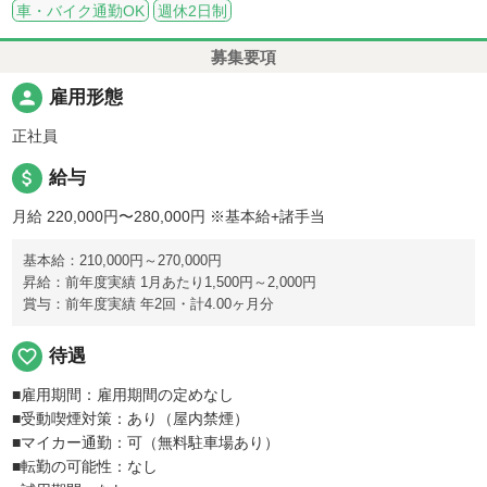
車・バイク通勤OK
週休2日制
募集要項
person
雇用形態
正社員
attach_money
給与
月給 220,000円〜280,000円
※基本給+諸手当
基本給：210,000円～270,000円
昇給：前年度実績 1月あたり1,500円～2,000円
賞与：前年度実績 年2回・計4.00ヶ月分
favorite_border
待遇
■雇用期間：雇用期間の定めなし
■受動喫煙対策：あり（屋内禁煙）
■マイカー通勤：可（無料駐車場あり）
■転勤の可能性：なし