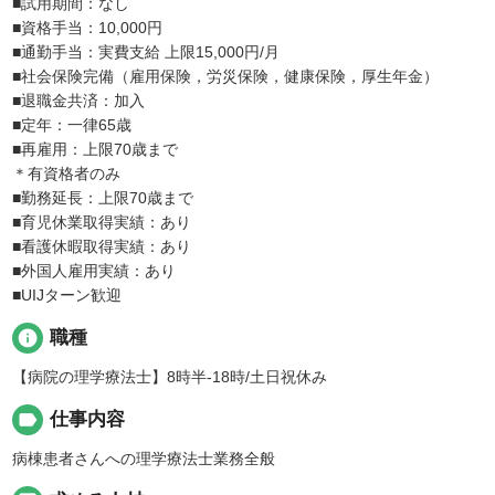
■試用期間：なし
■資格手当：10,000円
■通勤手当：実費支給 上限15,000円/月
■社会保険完備（雇用保険，労災保険，健康保険，厚生年金）
■退職金共済：加入
■定年：一律65歳
■再雇用：上限70歳まで
＊有資格者のみ
■勤務延長：上限70歳まで
■育児休業取得実績：あり
■看護休暇取得実績：あり
■外国人雇用実績：あり
■UIJターン歓迎
info
職種
【病院の理学療法士】8時半-18時/土日祝休み
label
仕事内容
病棟患者さんへの理学療法士業務全般