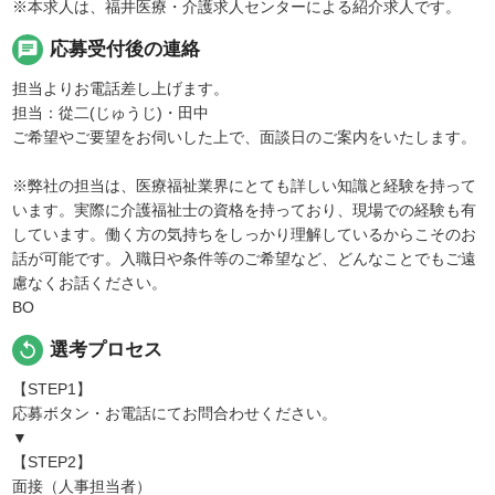
※本求人は、福井医療・介護求人センターによる紹介求人です。
chat
応募受付後の連絡
担当よりお電話差し上げます。
担当：從二(じゅうじ)・田中
ご希望やご要望をお伺いした上で、面談日のご案内をいたします。
※弊社の担当は、医療福祉業界にとても詳しい知識と経験を持って
います。実際に介護福祉士の資格を持っており、現場での経験も有
しています。働く方の気持ちをしっかり理解しているからこそのお
話が可能です。入職日や条件等のご希望など、どんなことでもご遠
慮なくお話ください。
BO
replay
選考プロセス
【STEP1】
応募ボタン・お電話にてお問合わせください。
▼
【STEP2】
面接（人事担当者）