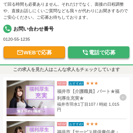
て回る時間も必要ありません。それだけでなく、面接の日程調整
や、直接お話しにくいご質問なども我々が代わりにお聞きするので
ご安心ください。ご応募お待ちしております。
local_phone
お問い合わせ番号
0120-55-1235


WEBで応募
電話で応募
この求人を見た人はこんな求人もチェックしています
★★★
NEW!
おすすめ!
福井市【介護職員】パート★福
利厚生充実★
福井市羽水1丁目107 / 時給 1,015
円
★★★
NEW!
おすすめ!
福井市【サービス提供責任者・