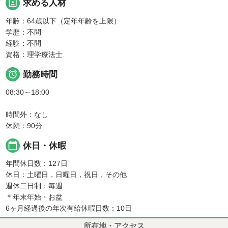
portrait
求める人材
年齢：64歳以下（定年年齢を上限）
学歴：不問
経験：不問
資格：理学療法士

勤務時間
08:30～18:00
時間外：なし
休憩：90分
calendar_today
休日・休暇
年間休日数：127日
休日：土曜日，日曜日，祝日，その他
週休二日制：毎週
＊年末年始・お盆
6ヶ月経過後の年次有給休暇日数：10日
所在地・アクセス