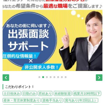


こだわりポイント！
土日祝休み
日勤のみ
昇給あり
未経験歓迎
残業月10時間以下
産休・育児休業制度あり
資格手当あり
賞与あり(年2回以上）