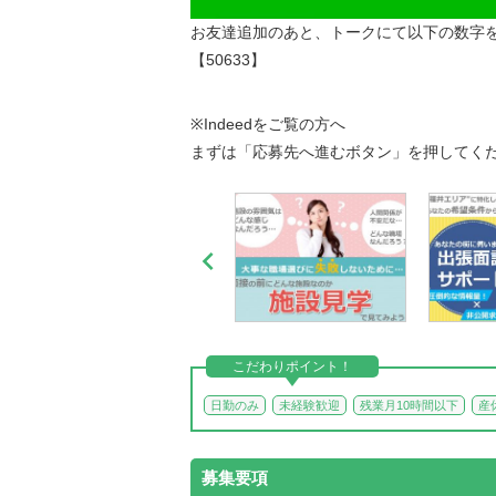
お友達追加のあと、トークにて以下の数字
【50633】
※Indeedをご覧の方へ
まずは「応募先へ進むボタン」を押してく

こだわりポイント！
日勤のみ
未経験歓迎
残業月10時間以下
産
募集要項