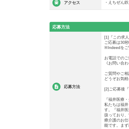
・えちぜん鉄
アクセス
応募方法
[1]『この
ご応募は30
※Indee
お電話でのご
《お問い合わせ先
ご質問やご相
どうぞお気軽
応募方法
[2]ご応募
『福井医療・
私たちは福井
す。『福井医
扱っており、
療介護のお仕
能です。まず