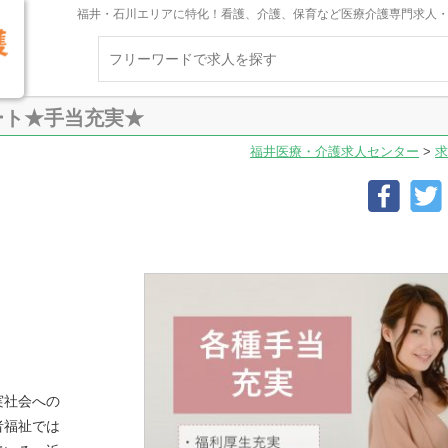
福井・石川エリアに特化！看護、介護、保育など医療介護専門求人
ート★手当充実★
福井医療・介護求人センター
>
求
実社会への
者福祉では