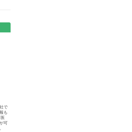
社で
報も
「医
が可
。