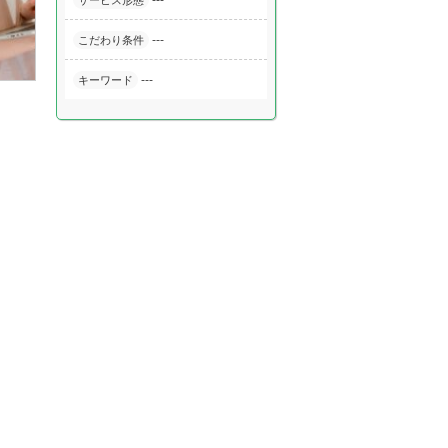
---
サービス形態
---
こだわり条件
---
キーワード