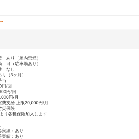
円〜
策：あり（屋内禁煙）
勤：可（駐車場あり）
性：なし
あり（3ヶ月）
手当
0円/回
00円/回
000円/月
費支給 上限20,000円/月
労災保険
より各種保険加入します
し
得実績：あり
得実績：あり