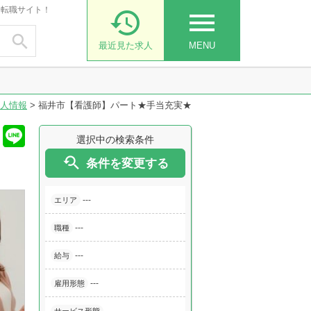
・転職サイト！

menu

最近見た求人
MENU
人情報
>
福井市【看護師】パート★手当充実★
選択中の検索条件

条件を変更する
---
エリア
---
職種
---
給与
---
雇用形態