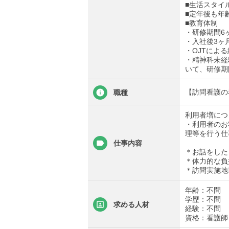
■生活スタイ
■定年後も年
■教育体制
・研修期間6
・入社後3ヶ
・OJTによ
・精神科未経
いて、研修期
【訪問看護の
職種
利用者増につ
・利用者のお
理等を行う仕
仕事内容
＊お話をした
＊体力的な負
＊訪問実施地
年齢：不問
学歴：不問
求める人材
経験：不問
資格：看護師