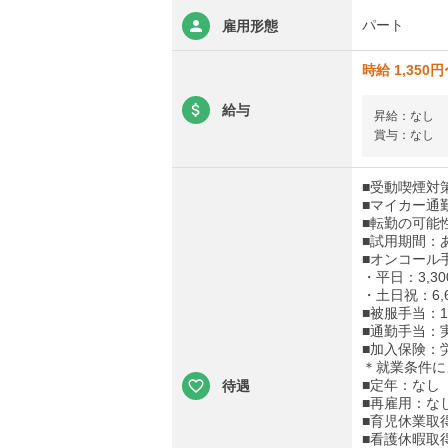
パート
雇用形態
時給 1,350
給与
昇給：なし
賞与：なし
■受動喫煙対
■マイカー通
■転勤の可能
■試用期間：
■オンコール
・平日：3,30
・土日祝：6,6
■被服手当：1,
■通勤手当：実
■加入保険：
＊就業条件に
■定年：なし
待遇
■再雇用：な
■育児休業取
■看護休暇取