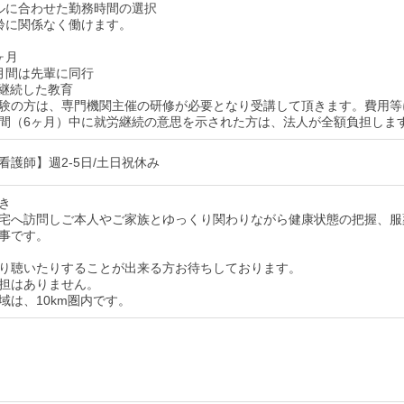
ルに合わせた勤務時間の選択
齢に関係なく働けます。
ヶ月
月間は先輩に同行
る継続した教育
験の方は、専門機関主催の研修が必要となり受講して頂きます。費用等
間（6ヶ月）中に就労継続の意思を示された方は、法人が全額負担しま
看護師】週2-5日/土日祝休み
き
宅へ訪問しご本人やご家族とゆっくり関わりながら健康状態の把握、服
事です。
り聴いたりすることが出来る方お待ちしております。
担はありません。
域は、10km圏内です。