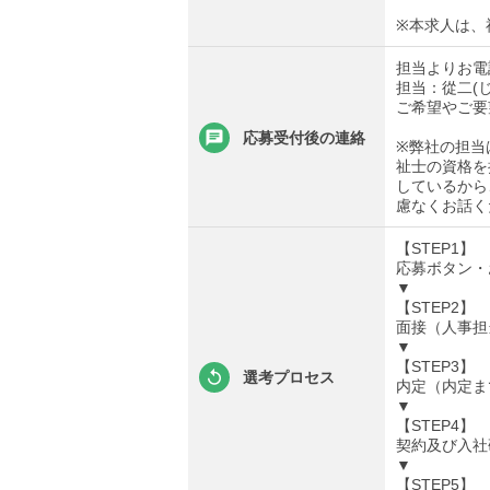
※本求人は、
担当よりお電
担当：從二(
ご希望やご要
応募受付後の連絡
※弊社の担当
祉士の資格を
しているから
慮なくお話く
【STEP1】
応募ボタン・
▼
【STEP2】
面接（人事担
▼
【STEP3】
選考プロセス
内定（内定ま
▼
【STEP4】
契約及び入社
▼
【STEP5】