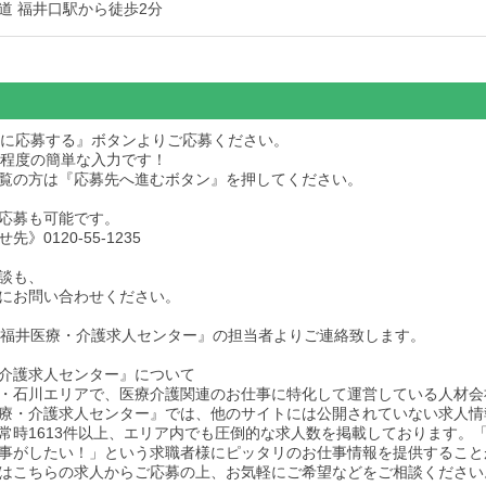
道 福井口駅から徒歩2分
求人に応募する』ボタンよりご応募ください。
秒程度の簡単な入力です！
dをご覧の方は『応募先へ進むボタン』を押してください。
応募も可能です。
》0120-55-1235
談も、
にお問い合わせください。
後『福井医療・介護求人センター』の担当者よりご連絡致します。
介護求人センター』について
・石川エリアで、医療介護関連のお仕事に特化して運営している人材会
療・介護求人センター』では、他のサイトには公開されていない求人情
常時1613件以上、エリア内でも圧倒的な求人数を掲載しております。
事がしたい！」という求職者様にピッタリのお仕事情報を提供すること
はこちらの求人からご応募の上、お気軽にご希望などをご相談ください