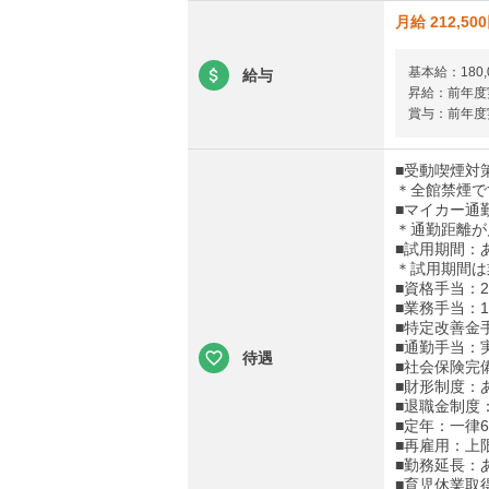
月給 212,50
基本給：180,
給与
昇給：前年度実
賞与：前年度実
■受動喫煙対
＊全館禁煙で
■マイカー通
＊通勤距離が
■試用期間：
＊試用期間は
■資格手当：20
■業務手当：10
■特定改善金手
■通勤手当：実
待遇
■社会保険完
■財形制度：
■退職金制度
■定年：一律6
■再雇用：上
■勤務延長：
■育児休業取