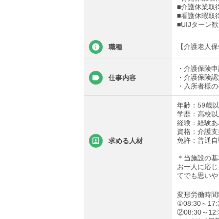
■介護休業取
■看護休暇取
■UIJターン
【介護老人保
職種
・介護保険申
・介護保険認
仕事内容
・入所者様の
年齢：59歳
学歴：高校以
経験：経験あ
資格：介護支
免許：普通自
求める人材
＊当施設の基
お一人に応じ
てでも思いや
変形労働時間
①08:30～17:
②08:30～