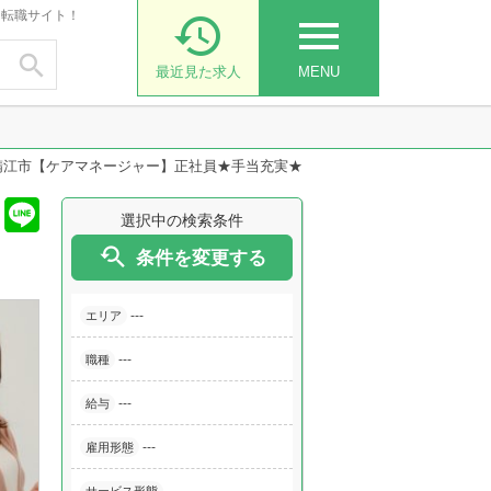
・転職サイト！

menu

最近見た求人
MENU
鯖江市【ケアマネージャー】正社員★手当充実★
選択中の検索条件

条件を変更する
---
エリア
---
職種
---
給与
---
雇用形態