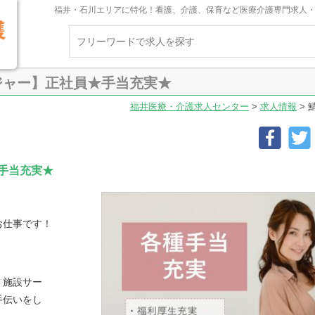
福井・石川エリアに特化！看護、介護、保育など医療介護専門求人
ジャー】正社員★手当充実★
福井医療・介護求人センター
>
求人情報
>
手当充実★
お仕事です！
、施設サー
手伝いをし