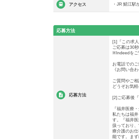
・JR 鯖江駅
アクセス
応募方法
[1]『この
ご応募は30
※Indee
お電話でのご
《お問い合わせ先
ご質問やご相
どうぞお気軽
応募方法
[2]ご応募
『福井医療・
私たちは福井
す。『福井医
扱っており、
療介護のお仕
能です。まず