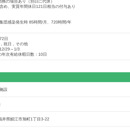
勤務の場合あり（別日に代休）
含め、実質年間休日121日相当の付与あり
団感染発生時 85時間/月、720時間/年
72日
，祝日，その他
/29～1/3
の年次有給休暇日数：10日
施設
山
5 福井県鯖江市旭町1丁目3-22