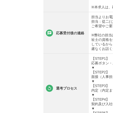
※本求人は、
担当よりお電
担当：從二(
ご希望やご要
応募受付後の連絡
※弊社の担当
祉士の資格を
しているから
慮なくお話く
【STEP1】
応募ボタン・
▼
【STEP2】
面接（人事担
▼
【STEP3】
選考プロセス
内定（内定ま
▼
【STEP4】
契約及び入社
▼