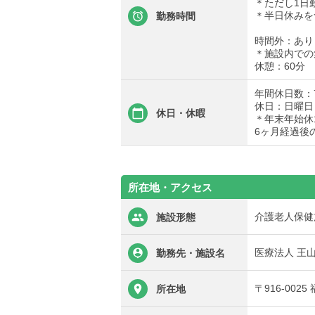
＊ただし1日
＊半日休みを
勤務時間
時間外：あり
＊施設内での集
休憩：60分
年間休日数：
休日：日曜日
休日・休暇
＊年末年始休12
6ヶ月経過後
所在地・アクセス
介護老人保健
施設形態
医療法人 王
勤務先・施設名
〒916-002
所在地