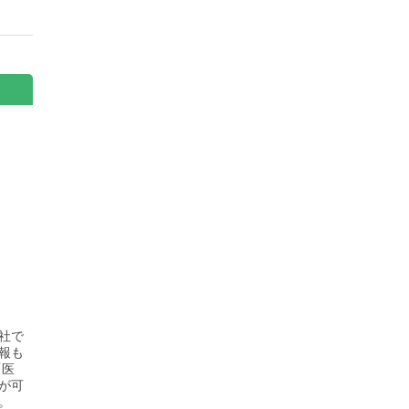
社で
報も
「医
が可
。