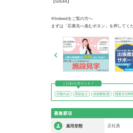
【50544】
※Indeedをご覧の方へ
まずは「応募先へ進むボタン」を押してく

こだわりポイント！
日勤のみ
昇給あり
未経験歓迎
残業月10時
募集要項
正社員
雇用形態