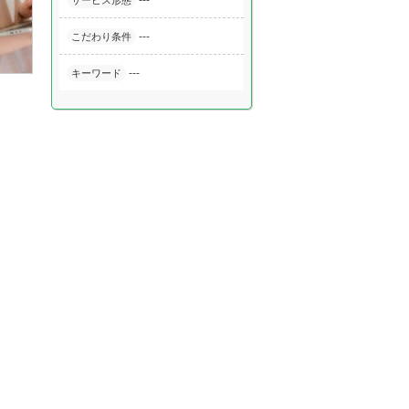
---
サービス形態
---
こだわり条件
---
キーワード