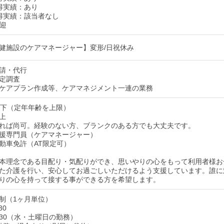
得実績：あり
得実績：該当者なし
歓迎
健施設のケアマネージャー】変形/日祝休み
請・代行
定調査
ケアプラン作成等、ケアマネジメント一連の業務
以下（定年年齢を上限）
上
れば尚可。経験のない方、ブランクのある方でも大丈夫です。
援専門員（ケアマネージャー）
動車免許（AT限定可）
本理念である目配り・気配りができ、思いやりの心をもって利用者様お
た介護を行い、安心してお過ごしいただけるよう支援しています。誰に
りの心を持って接する事ができる方を希望します。
制（1ヶ月単位）
30
12:30（水・土曜日の勤務）