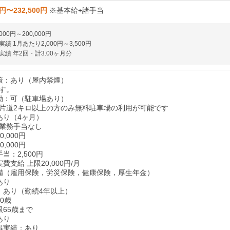
0円〜232,500円
※基本給+諸手当
000円～200,000円
績 1月あたり2,000円～3,500円
績 年2回・計3.00ヶ月分
策：あり（屋内禁煙）
す。
勤：可（駐車場あり）
片道2キロ以上の方のみ無料駐車場の利用が可能です
あり（4ヶ月）
業務手当なし
,000円
,000円
当：2,500円
費支給 上限20,000円/月
備（雇用保険，労災保険，健康保険，厚生年金）
あり
：あり（勤続4年以上）
0歳
限65歳まで
あり
得実績：あり