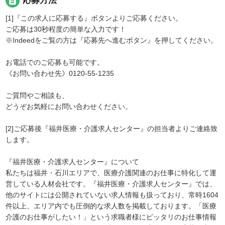
description
応募方法
[1]『この求人に応募する』ボタンよりご応募ください。
ご応募は30秒程度の簡単な入力です！
※Indeedをご覧の方は『応募先へ進むボタン』を押してください。
お電話でのご応募も可能です。
《お問い合わせ先》0120-55-1235
ご質問やご相談も、
どうぞお気軽にお問い合わせください。
[2]ご応募後『福井医療・介護求人センター』の担当者よりご連絡致
します。
『福井医療・介護求人センター』について
私たちは福井・石川エリアで、医療介護関連のお仕事に特化して運
営している人材会社です。『福井医療・介護求人センター』では、
他のサイトには公開されていない求人情報も扱っており、常時1604
件以上、エリア内でも圧倒的な求人数を掲載しております。「医療
介護のお仕事がしたい！」という求職者様にピッタリのお仕事情報