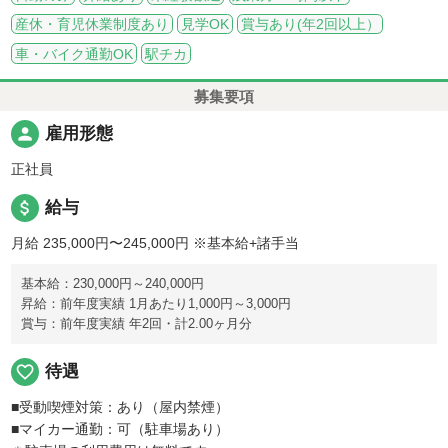
産休・育児休業制度あり
見学OK
賞与あり(年2回以上）
車・バイク通勤OK
駅チカ
募集要項
person
雇用形態
正社員
attach_money
給与
月給 235,000円〜245,000円
※基本給+諸手当
基本給：230,000円～240,000円
昇給：前年度実績 1月あたり1,000円～3,000円
賞与：前年度実績 年2回・計2.00ヶ月分
favorite_border
待遇
■受動喫煙対策：あり（屋内禁煙）
■マイカー通勤：可（駐車場あり）