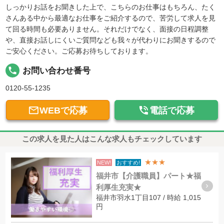
しっかりお話をお聞きした上で、こちらのお仕事はもちろん、たく
さんある中から最適なお仕事をご紹介するので、苦労して求人を見
て回る時間も必要ありません。それだけでなく、面接の日程調整
や、直接お話しにくいご質問なども我々が代わりにお聞きするので
ご安心ください。ご応募お待ちしております。
local_phone
お問い合わせ番号
0120-55-1235


WEBで応募
電話で応募
この求人を見た人はこんな求人もチェックしています
★★★
NEW!
おすすめ!
福井市【介護職員】パート★福
利厚生充実★
福井市羽水1丁目107 / 時給 1,015
円