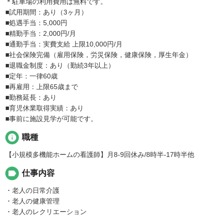
＊駐車場の利用費用は無料です。
■試用期間：あり（3ヶ月）
■処遇手当：5,000円
■精勤手当：2,000円/月
■通勤手当：実費支給 上限10,000円/月
■社会保険完備（雇用保険，労災保険，健康保険，厚生年金）
■退職金制度：あり（勤続3年以上）
■定年：一律60歳
■再雇用：上限65歳まで
■勤務延長：あり
■育児休業取得実績：あり
■事前に施設見学が可能です。
info
職種
【小規模多機能ホームの看護師】月8-9回休み/8時半-17時半他
label
仕事内容
・老人の日常介護
・老人の健康管理
・老人のレクリエーション