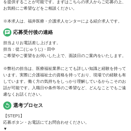
を提供することが可能です。まずはこちらの求人からご応募の上、
お気軽にご希望などをご相談ください。
※本求人は、福井医療・介護求人センターによる紹介求人です。
chat
応募受付後の連絡
担当よりお電話差し上げます。
担当：從二(じゅうじ)・田中
ご希望やご要望をお伺いした上で、面談日のご案内をいたします。
※弊社の担当は、医療福祉業界にとても詳しい知識と経験を持って
います。実際に介護福祉士の資格を持っており、現場での経験も有
しています。働く方の気持ちをしっかり理解しているからこそのお
話が可能です。入職日や条件等のご希望など、どんなことでもご遠
慮なくお話ください。
replay
選考プロセス
【STEP1】
応募ボタン・お電話にてお問合わせください。
▼