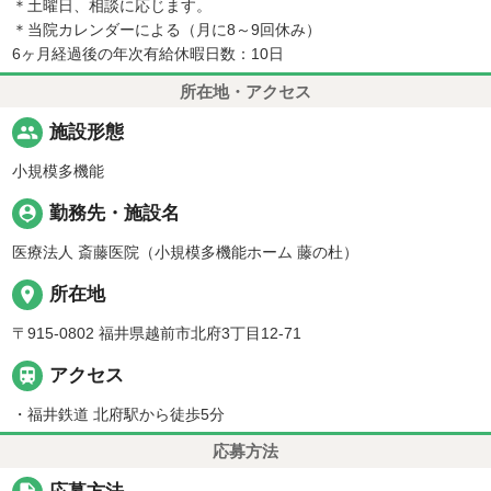
＊土曜日、相談に応じます。
＊当院カレンダーによる（月に8～9回休み）
6ヶ月経過後の年次有給休暇日数：10日
所在地・アクセス
people
施設形態
小規模多機能
person_pin
勤務先・施設名
医療法人 斎藤医院（小規模多機能ホーム 藤の杜）
place
所在地
〒915-0802 福井県越前市北府3丁目12-71

アクセス
・福井鉄道 北府駅から徒歩5分
応募方法