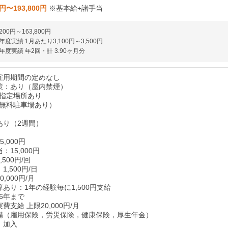
0円〜193,800円
※基本給+諸手当
200円～163,800円
度実績 1月あたり3,100円～3,500円
度実績 年2回・計 3.90ヶ月分
雇用期間の定めなし
策：あり（屋内禁煙）
指定場所あり
（無料駐車場あり）
あり（2週間）
,000円
：15,000円
500円/回
,500円/日
,000円/月
あり：1年の経験毎に1,500円支給
6年まで
費支給 上限20,000円/月
備（雇用保険，労災保険，健康保険，厚生年金）
：加入