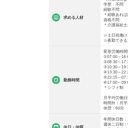
学歴：不問
経験不問
＊経験あれば
求める人材
資格不問
＊介護福祉士
☆土日祝働け
☆夜勤できる
変形労働時間
①07:00～16:
②08:30～17:
③10:30～19:
④13:30～22:
⑤22:15～07:
勤務時間
⑥17:00～09:
＊シフト制
月平均労働日数
時間外：月平
休憩：60分
年間休日数：1
週休二日制：
休日・休暇