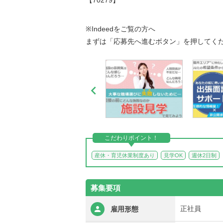
【70279】
※Indeedをご覧の方へ
まずは「応募先へ進むボタン」を押してく

こだわりポイント！
産休・育児休業制度あり
見学OK
週休2日制
募集要項
正社員
雇用形態