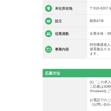
〒918-820
本社所在地
昭和47年
設立
企業全体：3
従業員数
特別養護老人
保育拠点５カ
事業内容
ます。
応募方法
[1]『この
ご応募は30
※Indee
お電話でのご
《お問い合わせ先