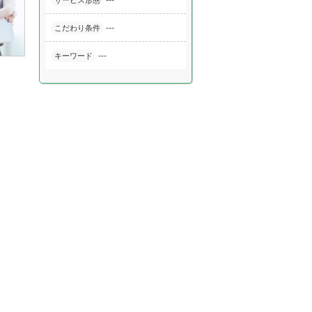
---
サービス形態
---
こだわり条件
---
キーワード