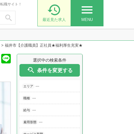
・転職サイト！

menu

最近見た求人
MENU
>
福井市【介護職員】正社員★福利厚生充実★
選択中の検索条件

条件を変更する
---
エリア
---
職種
---
給与
---
雇用形態