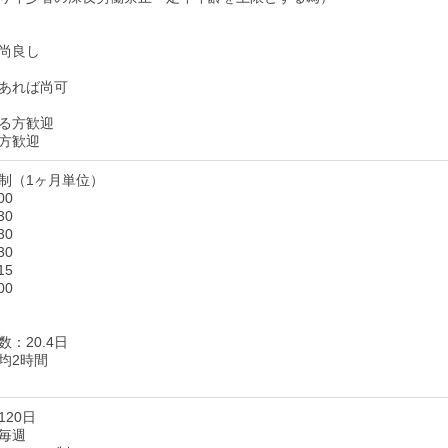
尚良し
あれば尚可
る方歓迎
方歓迎
制（1ヶ月単位）
00
30
30
30
15
00
：20.4日
均2時間
20日
毎週