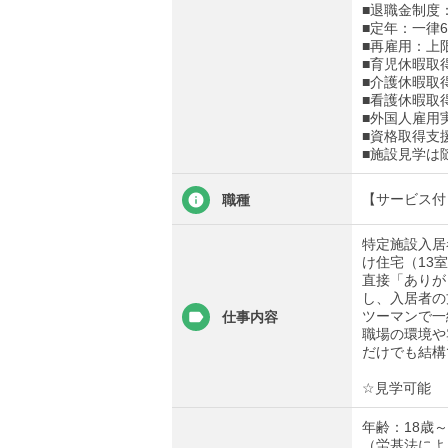
■退職金制度
■定年：一律6
■再雇用：上
■育児休暇取
■介護休暇取
■看護休暇取
■外国人雇用
■資格取得支
■施設見学は
【サービス付
職種
特定施設入居
け住宅（13
直接「ありが
し、入居者の
ツーマンで一
仕事内容
職場の環境や
だけでも結構
☆見学可能
年齢：18歳～
（労基法によ