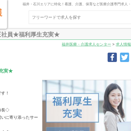
福井・石川エリアに特化！看護、介護、保育など医療介護専門求人
正社員★福利厚生充実★
福井医療・介護求人センター
>
求人情報
充実★
です！
特長◇
想いに寄り添ったサー