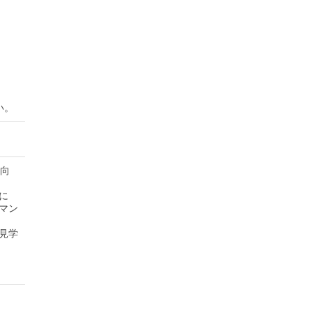
い。
者向
に
マン
見学