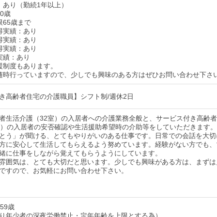
：あり（勤続1年以上）
0歳
限65歳まで
得実績：あり
得実績：あり
得実績：あり
実績：あり
援制度もあります。
随時行っていますので、少しでも興味のある方はぜひお問い合わせ下さ
き高齢者住宅の介護職員】シフト制/週休2日
者生活介護（32室）の入居者への介護業務全般と、サービス付き高齢
室）の入居者の安否確認や生活援助希望時の介助等をしていただきます。
とう」が聞ける、とてもやりがいのある仕事です。日常での会話を大切
方に安心して生活してもらえるよう努めています。経験がない方でも、
緒に仕事をしながら覚えてもらうようにしています。
雰囲気は、とても大切だと思います。少しでも興味がある方は、まずは
ですので、お気軽にお問い合わせ下さい。
59歳
り年少者の深夜労働禁止・定年年齢を上限とする為）