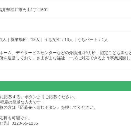
7 福井県福井市円山1丁目601
81人｜就業場所：19人｜うち女性：13人｜うちパート：1人
ホーム、デイサービスセンターなどの介護拠点9カ所、認定こども園な
所を運営しており、さまざまな福祉ニーズに対応できるよう事業展開し
求人に応募する』ボタンよりご応募ください。
秒程度の簡単な入力です！
dをご覧の方は『応募先へ進むボタン』を押してください。
応募も可能です。
》0120-55-1235