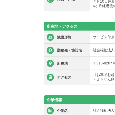
＊月10日休
6ヶ月経過後
所在地・アクセス
サービス付き
施設形態
社会福祉法人
勤務先・施設名
〒918-820
所在地
《お車でお越
アクセス
・えちぜん鉄
企業情報
社会福祉法人
企業名