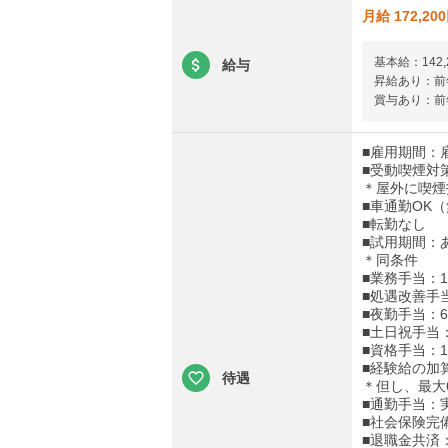
月給 172,20
基本給：142,
給与
昇給あり：前年
賞与あり：前年
■雇用期間：
■受動喫煙対
＊屋外に喫煙
■車通勤OK
■転勤なし
■試用期間：
＊同条件
■業務手当：15
■処遇改善手当
■夜勤手当：6,
■土日祝手当：1
■資格手当：10
■経験給の加算
待遇
＊但し、最大
■通勤手当：実
■社会保険完
■退職金共済