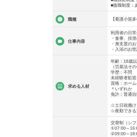
■復職制度：
【看護小規多
職種
利用者の日常
・食事、排泄
仕事内容
・身支度のお
・入浴のお世
年齢：18歳
（労基法その
学歴：不問
未経験者歓迎
資格：ホーム
求める人材
＊いずれか
免許：普通自
☆土日祝働け
☆夜勤できる
交替制（シフ
①07:00～16:
②09:00～18: