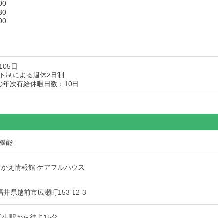
00
30
00
05日
ト制による週休2日制
の年次有給休暇日数：10日
機能
みかえ情報館 ケアフルハウス
2 福井県越前市広瀬町153-12-3
武生駅から徒歩15分