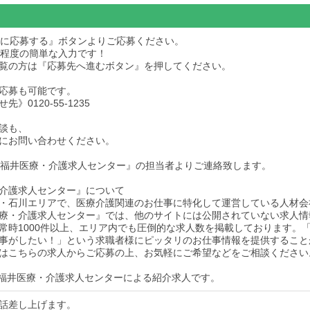
求人に応募する』ボタンよりご応募ください。
秒程度の簡単な入力です！
dをご覧の方は『応募先へ進むボタン』を押してください。
応募も可能です。
》0120-55-1235
談も、
にお問い合わせください。
後『福井医療・介護求人センター』の担当者よりご連絡致します。
介護求人センター』について
・石川エリアで、医療介護関連のお仕事に特化して運営している人材会
療・介護求人センター』では、他のサイトには公開されていない求人情
常時1000件以上、エリア内でも圧倒的な求人数を掲載しております。
事がしたい！」という求職者様にピッタリのお仕事情報を提供すること
はこちらの求人からご応募の上、お気軽にご希望などをご相談ください
福井医療・介護求人センターによる紹介求人です。
話差し上げます。