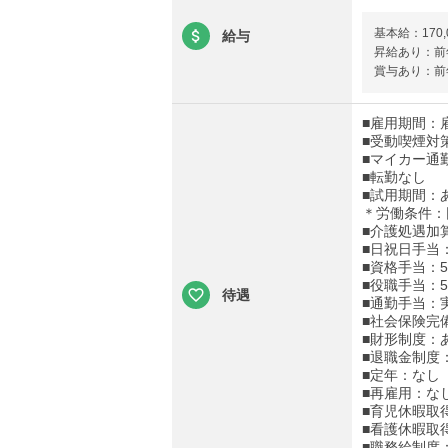
基本給：170,
給与
昇給あり：前年
賞与あり：前年
■雇用期間：
■受動喫煙対
■マイカー通
■転勤なし
■試用期間：
＊労働条件：
■介護処遇加算
■日祝日手当：
■資格手当：5
■役職手当：5
待遇
■通勤手当：実
■社会保険完
■財形制度：
■退職金制度
■定年：なし
■再雇用：な
■育児休暇取
■看護休暇取
■職務給制度