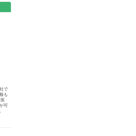
社で
報も
「医
が可
。