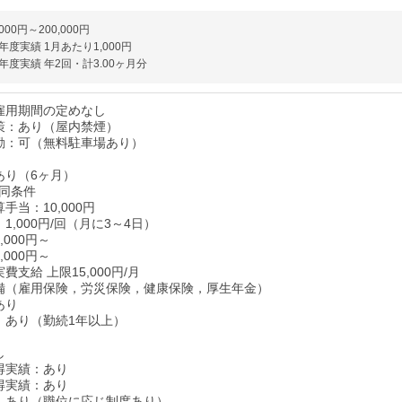
000円～200,000円
度実績 1月あたり1,000円
度実績 年2回・計3.00ヶ月分
雇用期間の定めなし
策：あり（屋内禁煙）
勤：可（無料駐車場あり）
あり（6ヶ月）
同条件
手当：10,000円
1,000円/回（月に3～4日）
,000円～
,000円～
費支給 上限15,000円/月
備（雇用保険，労災保険，健康保険，厚生年金）
あり
：あり（勤続1年以上）
し
得実績：あり
得実績：あり
：あり（職位に応じ制度あり）