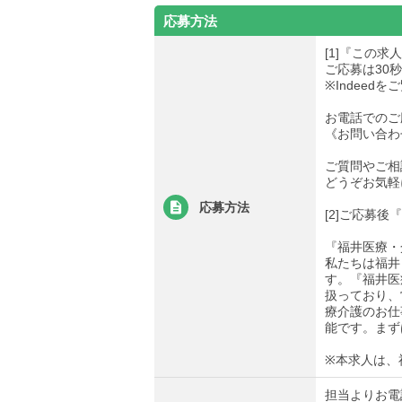
応募方法
[1]『この
ご応募は30
※Indee
お電話でのご
《お問い合わせ先
ご質問やご相
どうぞお気軽
応募方法
[2]ご応募
『福井医療・
私たちは福井
す。『福井医
扱っており、
療介護のお仕
能です。まず
※本求人は、
担当よりお電