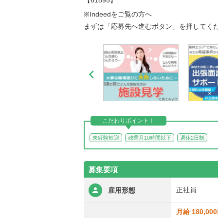
【61895】
※Indeedをご覧の方へ
まずは「応募先へ進むボタン」を押してく

こだわりポイント！
未経験歓迎
残業月10時間以下
週休2日制
募集要項
正社員
雇用形態
月給 180,00