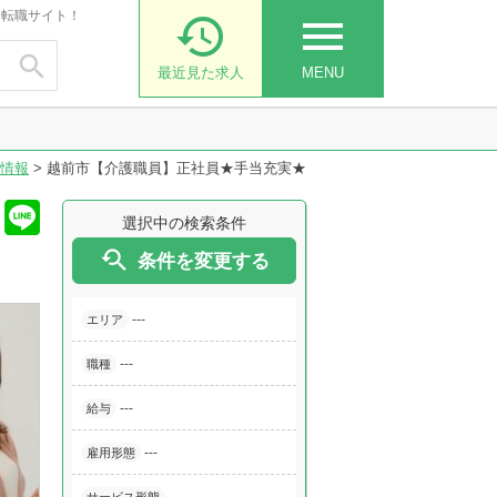
・転職サイト！

menu

最近見た求人
MENU
情報
>
越前市【介護職員】正社員★手当充実★
選択中の検索条件

条件を変更する
---
エリア
---
職種
---
給与
---
雇用形態