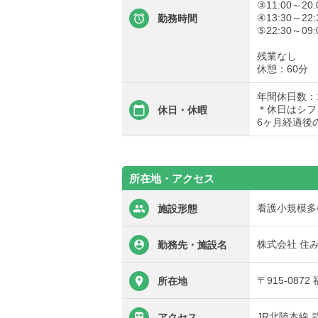
③11:00～20:
④13:30～22:
勤務時間
⑤22:30～09:
残業なし
休憩：60分
年間休日数：1
＊休日はシフ
休日・休暇
6ヶ月経過後
所在地・アクセス
看護小規模多
施設形態
株式会社 住
勤務先・施設名
〒915-087
所在地
JR北陸本線 
アクセス