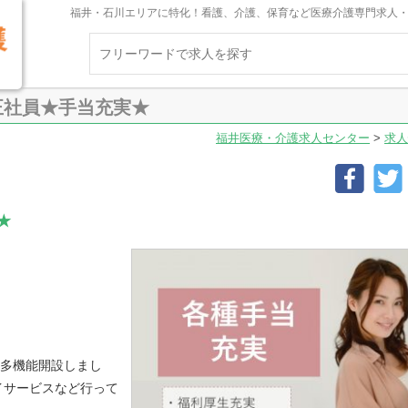
福井・石川エリアに特化！看護、介護、保育など医療介護専門求人
正社員★手当充実★
福井医療・介護求人センター
>
求人
★
模多機能開設しまし
イサービスなど行って