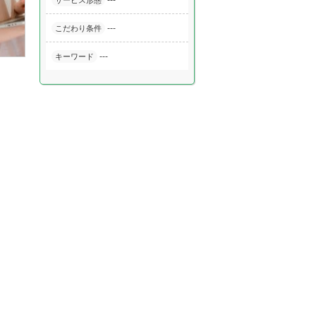
---
サービス形態
---
こだわり条件
---
キーワード