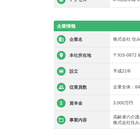
企業情報
株式会社 住
企業名
〒915-087
本社所在地
平成21年
設立
企業全体：8
従業員数
3,000万円
資本金
高齢者の介護
事業内容
株式会社住み