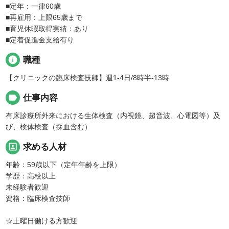
■定年：一律60歳
■再雇用：上限65歳まで
■育児休暇取得実績：あり
■定着促進金支給有り
info
職種
【クリニックの臨床検査技師】週1-4日/8時半-13時
label
仕事内容
有床診療所外来における生体検査（内視鏡、超音波、心電図等）及
び、検体検査（採血含む）
portrait
求める人材
年齢：59歳以下（定年年齢を上限）
学歴：高校以上
未経験者歓迎
資格：臨床検査技師
☆土曜日働ける方歓迎