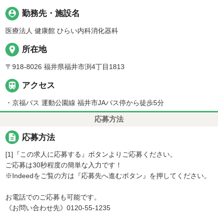
person_pin
勤務先・施設名
医療法人 健康館 ひらい内科消化器科
place
所在地
〒918-8026 福井県福井市渕4丁目1813

アクセス
・京福バス 運動公園線 福井市JAバス停から徒歩5分
応募方法
description
応募方法
[1]『この求人に応募する』ボタンよりご応募ください。
ご応募は30秒程度の簡単な入力です！
※Indeedをご覧の方は『応募先へ進むボタン』を押してください。
お電話でのご応募も可能です。
《お問い合わせ先》0120-55-1235