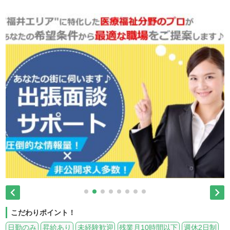


こだわりポイント！
日勤のみ
昇給あり
未経験歓迎
残業月10時間以下
週休2日制