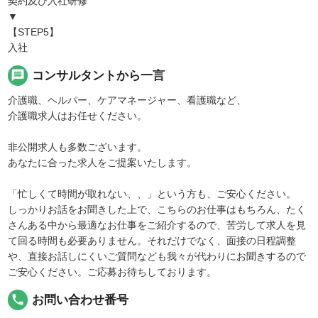
契約及び入社研修
▼
【STEP5】
入社
message
コンサルタントから一言
介護職、ヘルパー、ケアマネージャー、看護職など、
介護職求人はお任せください。
非公開求人も多数ございます。
あなたに合った求人をご提案いたします。
「忙しくて時間が取れない、、」という方も、ご安心ください。
しっかりお話をお聞きした上で、こちらのお仕事はもちろん、たく
さんある中から最適なお仕事をご紹介するので、苦労して求人を見
て回る時間も必要ありません。それだけでなく、面接の日程調整
や、直接お話しにくいご質問なども我々が代わりにお聞きするので
ご安心ください。ご応募お待ちしております。
local_phone
お問い合わせ番号