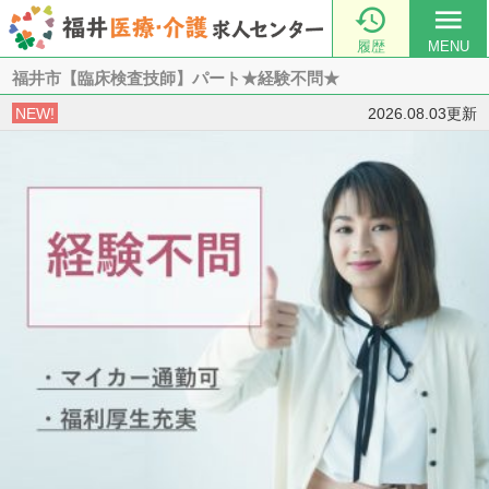

menu
履歴
MENU
福井市【臨床検査技師】パート★経験不問★
NEW!
2026.08.03更新