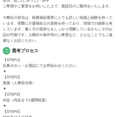
担当：從二(じゅうじ)・田中
ご希望やご要望をお伺いした上で、面談日のご案内をいたします。
※弊社の担当は、医療福祉業界にとても詳しい知識と経験を持って
います。実際に介護福祉士の資格を持っており、現場での経験も有
しています。働く方の気持ちをしっかり理解しているからこそのお
話が可能です。入職日や条件等のご希望など、どんなことでもご遠
慮なくお話ください。
replay
選考プロセス
【STEP1】
応募ボタン・お電話にてお問合わせください。
▼
【STEP2】
面接（人事担当者）
▼
【STEP3】
内定（内定まで1週間程度）
▼
【STEP4】