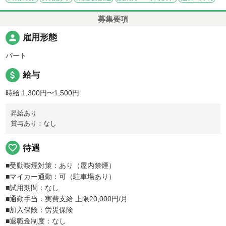
募集要項
person
雇用形態
パート
attach_money
給与
時給 1,300円〜1,500円
昇給あり
賞与あり：なし
favorite_border
待遇
■受動喫煙対策：あり（屋内禁煙）
■マイカー通勤：可（駐車場あり）
■試用期間：なし
■通勤手当：実費支給 上限20,000円/月
■加入保険：労災保険
■退職金制度：なし