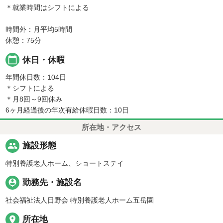
＊就業時間はシフトによる
時間外：月平均5時間
休憩：75分
calendar_today
休日・休暇
年間休日数：104日
＊シフトによる
＊月8回～9回休み
6ヶ月経過後の年次有給休暇日数：10日
所在地・アクセス
people
施設形態
特別養護老人ホーム、ショートステイ
person_pin
勤務先・施設名
社会福祉法人日野会 特別養護老人ホーム五岳園
place
所在地