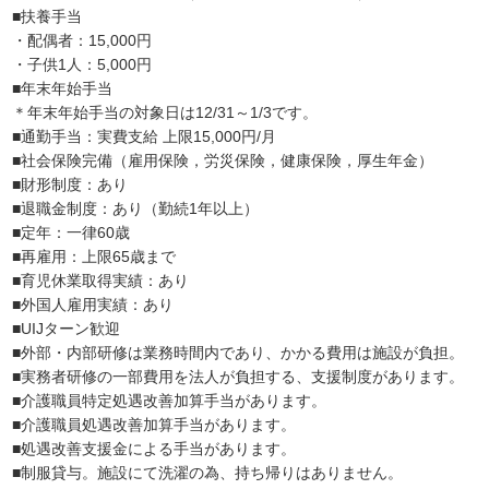
■扶養手当
・配偶者：15,000円
・子供1人：5,000円
■年末年始手当
＊年末年始手当の対象日は12/31～1/3です。
■通勤手当：実費支給 上限15,000円/月
■社会保険完備（雇用保険，労災保険，健康保険，厚生年金）
■財形制度：あり
■退職金制度：あり（勤続1年以上）
■定年：一律60歳
■再雇用：上限65歳まで
■育児休業取得実績：あり
■外国人雇用実績：あり
■UIJターン歓迎
■外部・内部研修は業務時間内であり、かかる費用は施設が負担。
■実務者研修の一部費用を法人が負担する、支援制度があります。
■介護職員特定処遇改善加算手当があります。
■介護職員処遇改善加算手当があります。
■処遇改善支援金による手当があります。
■制服貸与。施設にて洗濯の為、持ち帰りはありません。