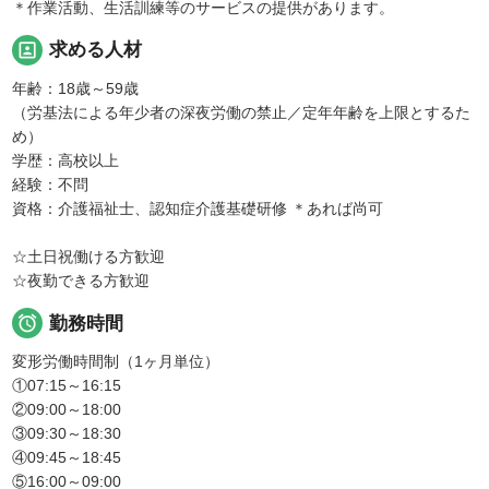
＊作業活動、生活訓練等のサービスの提供があります。
portrait
求める人材
年齢：18歳～59歳
（労基法による年少者の深夜労働の禁止／定年年齢を上限とするた
め）
学歴：高校以上
経験：不問
資格：介護福祉士、認知症介護基礎研修 ＊あれば尚可
☆土日祝働ける方歓迎
☆夜勤できる方歓迎

勤務時間
変形労働時間制（1ヶ月単位）
①07:15～16:15
②09:00～18:00
③09:30～18:30
④09:45～18:45
⑤16:00～09:00