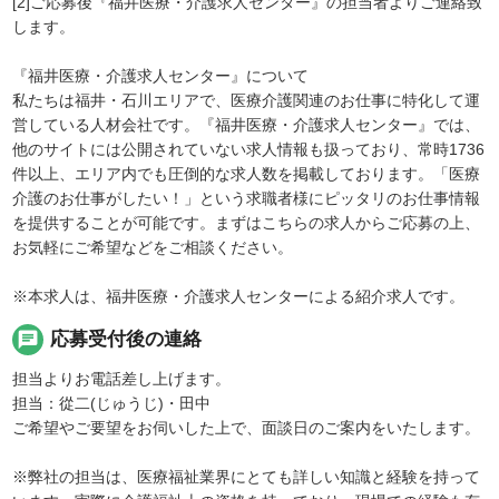
[2]ご応募後『福井医療・介護求人センター』の担当者よりご連絡致
します。
『福井医療・介護求人センター』について
私たちは福井・石川エリアで、医療介護関連のお仕事に特化して運
営している人材会社です。『福井医療・介護求人センター』では、
他のサイトには公開されていない求人情報も扱っており、常時1736
件以上、エリア内でも圧倒的な求人数を掲載しております。「医療
介護のお仕事がしたい！」という求職者様にピッタリのお仕事情報
を提供することが可能です。まずはこちらの求人からご応募の上、
お気軽にご希望などをご相談ください。
※本求人は、福井医療・介護求人センターによる紹介求人です。
chat
応募受付後の連絡
担当よりお電話差し上げます。
担当：從二(じゅうじ)・田中
ご希望やご要望をお伺いした上で、面談日のご案内をいたします。
※弊社の担当は、医療福祉業界にとても詳しい知識と経験を持って