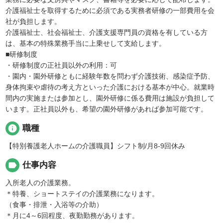
介護福祉士を取得するために必須である実務者研修の一部費用を会
社が負担します。
介護福祉士、社会福祉士、介護支援専門員の資格を有している方
は、基本の特殊業務手当に上乗せして支給します。
■研修制度
・研修制度の正社員以外の利用：可
・園内・園外研修ともに経験年数を問わず介護技術、感染症予防、
身体拘束や虐待の考え方といった介護における基本が中心。就業時
間内の実施または参加とし、園外研修に係る費用は施設が負担して
います。正社員以外も、希望の園外研修があれば参加可能です。
info
職種
【特別養護老人ホームの介護職員】シフト制/月8-9回休み
label
仕事内容
入所老人の介護業務。
＊特養、ショートステイの介護業務になります。
（食事・排泄・入浴等の介助）
＊月に4～6回程度、夜勤勤務があります。