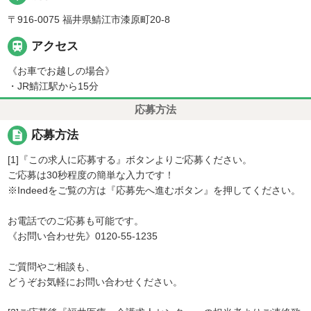
〒916-0075 福井県鯖江市漆原町20-8

アクセス
《お車でお越しの場合》
・JR鯖江駅から15分
応募方法
description
応募方法
[1]『この求人に応募する』ボタンよりご応募ください。
ご応募は30秒程度の簡単な入力です！
※Indeedをご覧の方は『応募先へ進むボタン』を押してください。
お電話でのご応募も可能です。
《お問い合わせ先》0120-55-1235
ご質問やご相談も、
どうぞお気軽にお問い合わせください。