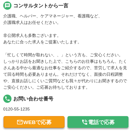
message
コンサルタントから一言
介護職、ヘルパー、ケアマネージャー、看護職など、
介護職求人はお任せください。
非公開求人も多数ございます。
あなたに合った求人をご提案いたします。
「忙しくて時間が取れない、、」という方も、ご安心ください。
しっかりお話をお聞きした上で、こちらのお仕事はもちろん、たく
さんある中から最適なお仕事をご紹介するので、苦労して求人を見
て回る時間も必要ありません。それだけでなく、面接の日程調整
や、直接お話しにくいご質問なども我々が代わりにお聞きするので
ご安心ください。ご応募お待ちしております。
local_phone
お問い合わせ番号
0120-55-1235


WEBで応募
電話で応募