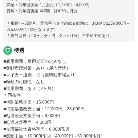
昇給：前年度実績 1月あたり1,250円～4,000円
賞与：前年度実績 年2回・計4.50ヶ月分
＊夜勤4～6回/月、業務手当を含め総支給額は、おおむね239,000円～
316,000円/月額となります。
＊賞与は夏（2.0ヶ月分）冬（2.5ヶ月分）の支給実績あり。
favorite_border
待遇
■雇用期間：雇用期間の定めなし
■受動喫煙対策：あり（屋内禁煙）
■マイカー通勤：可（無料駐車場あり）
■転勤の可能性：なし
■試用期間：あり（3ヶ月）
＊同条件
■特殊業務手当：15,000円
■特定処遇改善手当：12,000円～23,000円
■処遇改善支援手当：8,000円
■処遇改善手当：4,000円
■介護福祉士資格手当：6,000円/月
■夜勤手当：10,000円/回（40,000円～60,000円/月）