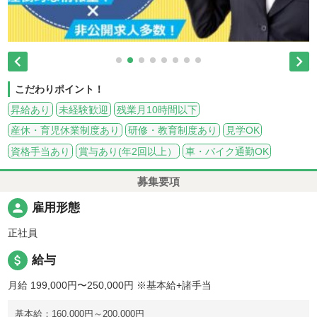


こだわりポイント！
昇給あり
未経験歓迎
残業月10時間以下
産休・育児休業制度あり
研修・教育制度あり
見学OK
資格手当あり
賞与あり(年2回以上）
車・バイク通勤OK
募集要項
person
雇用形態
正社員
attach_money
給与
月給 199,000円〜250,000円
※基本給+諸手当
基本給：160,000円～200,000円