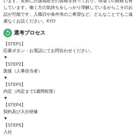
います。実際に介護福祉士の資格を持っており、現場での経験も有
しています。働く方の気持ちをしっかり理解しているからこそのお
話が可能です。入職日や条件等のご希望など、どんなことでもご遠
慮なくお話ください。KYO
replay
選考プロセス
【STEP1】
応募ボタン・お電話にてお問合わせください。
▼
【STEP2】
面接（人事担当者）
▼
【STEP3】
内定（内定まで1週間程度）
▼
【STEP4】
契約及び入社研修
▼
【STEP5】
入社