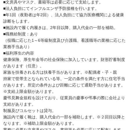
■文房具やマスク、書籍等は必要に応じて支給します。
■法人負担にてインフルエンザ予防接種を行います。
■年1回（夜勤者は年2回）、法人負担にて協力医療機関による健康
診断をします。
■施設内で履く内履きは、2年目以降、購入代金の一部を補助。
■職務給制度：あり
（役職に応じた1～6等級制度及び介護職、看護職等の業種に応じた
業務手当あり）
■福利厚生の内容
健康保険、厚生年金等の社会保険に加入しています。財形貯蓄制度
があります（任意）。
家族を扶養される方は扶養手当があります。※配偶者・子・親
持家で世帯主となられている等、一定の条件を満たす方に住宅手当
があります。所定の条件および距離に応じて通勤手当があります。
※支給上限金額があります。
慶弔見舞金規程を設けており、従業員の慶事や弔事の際に会社より
支給があります。
制服及びコルセットは貸与。
施設内で履く靴は、購入代金の一部を補助します。※２回目以降と
なります。※補助上限金額があります。
業務に必要な文房具やマスク、書籍等を必要に応じて配布します。