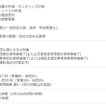
画書の作成・モニタリング計画
トシートの作成
の相談受付
の調整業務
署が一括対応の為、請求・申請業務なし
変更の範囲：会社の定める業務
③を満たす方が対象
理責任者研修修了(または児童発達管理責任者研修修了)
事者初任者研修修了(または相談支援従事者実務者研修修了)
運転免許(AT限定可)
17:30（実働8h・休憩1h）
～翌10:00（実働16h・休憩2h）
夜間勤務 週0～1回※回数は応相談）
の休暇（2月のみ8日間の休暇）
の休暇