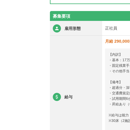
募集要項
正社員
雇用形態
月給 290,00
【内訳】
・基本：17万
・固定残業手当
・その他手当：
【備考】
・超過分・深
・交通費規定
給与
・試用期間6
・昇給あり（
※給与は能力
※30床（2施