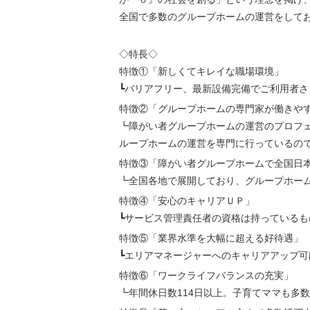
全国で多数のグループホームの運営をして
◇特長◇
特徴①「新しくてキレイな職場環境」
┗バリアフリー、最新設備完備でご利用者
特徴②「グループホームの専門家が働きや
┗障がい者グループホームの運営のプロフ
ループホームの運営を専門に行っているの
特徴③「障がい者グループホームで全国日
┗全国各地で展開しており、グループホー
特徴④「安心のキャリアＵＰ」
┗サービス管理責任者の資格は持っているも
特徴⑤「業界水準を大幅に超える好待遇」
┗エリアマネージャーへのキャリアアップ可
特徴⑥「ワークライフバランスの充実」
┗年間休日数114日以上。子育てママも多