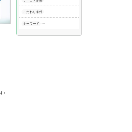
---
サービス形態
---
こだわり条件
---
キーワード
す♪