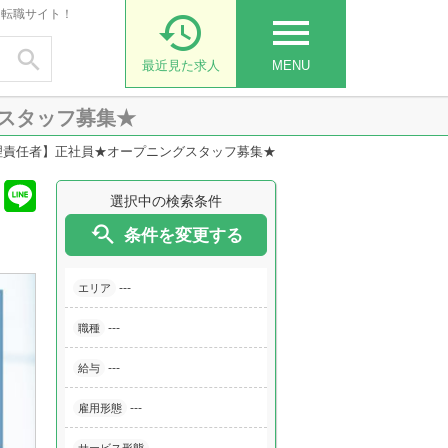
・転職サイト！

menu

最近見た求人
MENU
スタッフ募集★
理責任者】正社員★オープニングスタッフ募集★
選択中の検索条件

条件を変更する
---
エリア
---
職種
---
給与
---
雇用形態