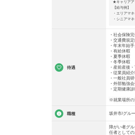
★キャリアア
【給与例】
・エリアマネー
・シニアマネー
・社会保険完
・交通費規定
・年末年始手
・有給休暇
・夏季休暇
・冬季休暇
・産前産後・
待遇
・従業員紹介
・一般社員研
・外部勉強会
・定期健康診
※就業場所の
坂井市/グル
職種
障がい者グル
任者としての