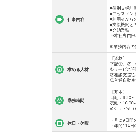
■個別支援計
■アセスメン
■利用者から
仕事内容
■支援機関と
■介助業務
※本社専門部
※業務内容の
【資格】
下記①、②、
①サービス管
求める人材
②相談支援従
③普通自動車
【基本】
日勤：8:30～
勤務時間
夜勤：16:00
※シフト制（
・月に9日間
休日・休暇
・年間114日