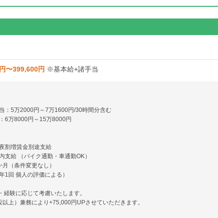
0円〜399,600円
※基本給+諸手当
：5万2000円～7万1600円/30時間分含む
6万8000円～15万8000円
夜割増賃金別途支給
内支給 （バイク通勤・車通勤OK）
か月（条件変更なし）
年1回 個人の評価による）
・経験に応じて考慮いたします。
設以上）兼務により+75,000円UPさせていただきます。