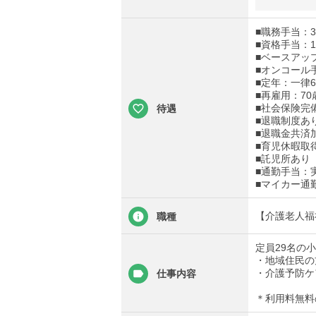
■職務手当：30
■資格手当：10
■ベースアップ
■オンコール手
■定年：一律6
■再雇用：70
■社会保険完
待遇
■退職制度あ
■退職金共済
■育児休暇取
■託児所あり
■通勤手当：実
■マイカー通
【介護老人福
職種
定員29名の
・地域住民の
・介護予防ケ
仕事内容
＊利用料無料