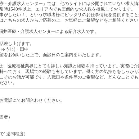
療・介護求人センター』では、他のサイトには公開されていない求人情
常時1540件以上、エリア内でも圧倒的な求人数を掲載しております。
事がしたい！」という求職者様にピッタリのお仕事情報を提供すること
はこちらの求人からご応募の上、お気軽にご希望などをご相談ください
福井医療・介護求人センターによる紹介求人です。
話差し上げます。
じゅうじ)・田中
望をお伺いした上で、面談日のご案内をいたします。
は、医療福祉業界にとても詳しい知識と経験を持っています。実際に介
持っており、現場での経験も有しています。働く方の気持ちをしっかり
こそのお話が可能です。入職日や条件等のご希望など、どんなことでも
ださい。
お電話にてお問合わせください。
当者）
で1週間程度）