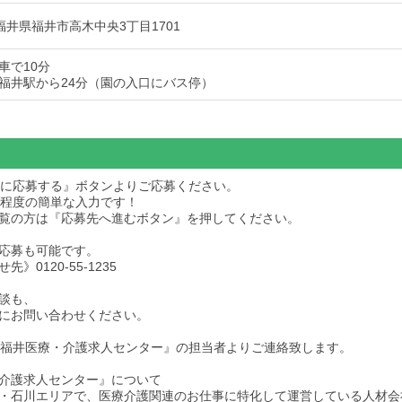
3 福井県福井市高木中央3丁目1701
車で10分
福井駅から24分（園の入口にバス停）
求人に応募する』ボタンよりご応募ください。
秒程度の簡単な入力です！
dをご覧の方は『応募先へ進むボタン』を押してください。
応募も可能です。
》0120-55-1235
談も、
にお問い合わせください。
後『福井医療・介護求人センター』の担当者よりご連絡致します。
介護求人センター』について
・石川エリアで、医療介護関連のお仕事に特化して運営している人材会