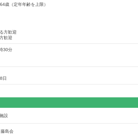
～64歳（定年年齢を上限）
る方歓迎
方歓迎
時30分
8日
施設
 藤島会