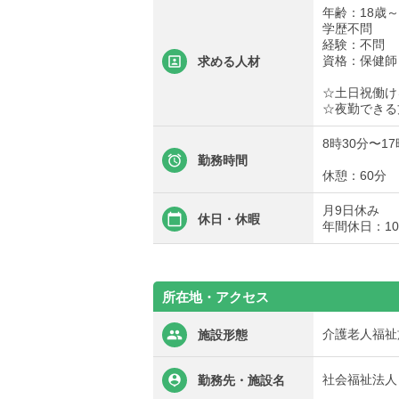
年齢：18歳
学歴不問
経験：不問
資格：保健師
求める人材
☆土日祝働け
☆夜勤できる
8時30分〜17
勤務時間
休憩：60分
月9日休み
休日・休暇
年間休日：10
所在地・アクセス
介護老人福祉
施設形態
社会福祉法人
勤務先・施設名