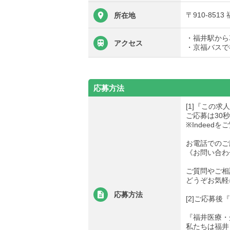
〒910-851
所在地
・福井駅から
アクセス
・京福バスで
応募方法
[1]『この
ご応募は30
※Indee
お電話でのご
《お問い合わせ先
ご質問やご相
どうぞお気軽
応募方法
[2]ご応募
『福井医療・
私たちは福井