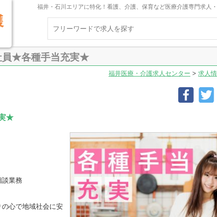
福井・石川エリアに特化！看護、介護、保育など医療介護専門求人
社員★各種手当充実★
福井医療・介護求人センター
>
求人情
実★
！
相談業務
りの心で地域社会に安