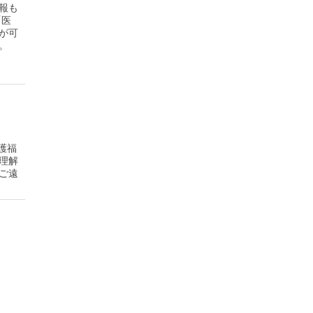
報も
「医
が可
。
護福
理解
ご遠