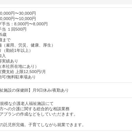
,000円〜30,000円
,000円〜10,000円
手当：8,000円〜8,000円
当 １回500円
5歳
歳まで
備（雇用、労災、健康、厚生）
り（勤続1年以上）
加入
得実績あり
（本社所在地にあり）
費支給 上限12,500円/月
勤可/無料駐車場あり
祉施設の保健師】月9日休み/夜勤あり
小規模な介護老人福祉施設にて
方への介護に関する総合的な相談業務
アプランの作成などをしていただきます。
の託児所完備。子育てしながら就業できます。