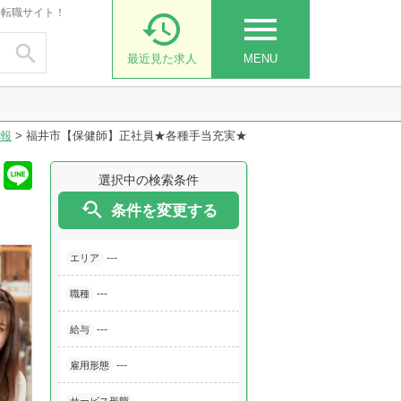
・転職サイト！

menu

最近見た求人
MENU
報
>
福井市【保健師】正社員★各種手当充実★
選択中の検索条件

条件を変更する
---
エリア
---
職種
---
給与
---
雇用形態