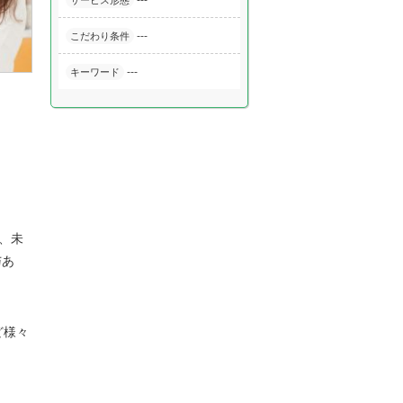
---
サービス形態
---
こだわり条件
---
キーワード
、未
与あ
ど様々