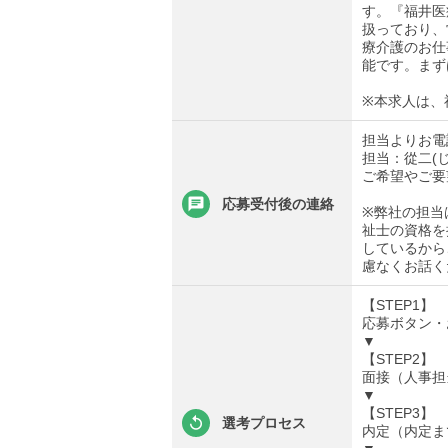
す。『福井医
扱っており、
療介護のお仕
能です。まず
※本求人は、
担当よりお電
担当：從二(
ご希望やご要
応募受付後の連絡
※弊社の担当
祉士の資格を
しているから
慮なくお話く
【STEP1】
応募ボタン・
▼
【STEP2】
面接（人事担
▼
【STEP3】
選考プロセス
内定（内定ま