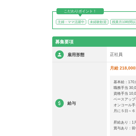
こだわりポイント！
主婦・ママ活躍中
未経験歓迎
残業月10時間
募集要項
正社員
雇用形態
月給 218,00
基本給：170,
職務手当 30,0
資格手当 10,0
ベースアップ手当
給与
オンコール手
月に５日～６
昇給あり：1月
賞与あり：前年