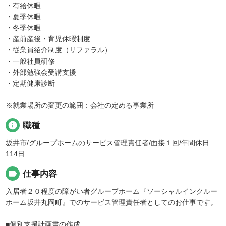
・有給休暇
・夏季休暇
・冬季休暇
・産前産後・育児休暇制度
・従業員紹介制度（リファラル）
・一般社員研修
・外部勉強会受講支援
・定期健康診断
※就業場所の変更の範囲：会社の定める事業所
info
職種
坂井市/グループホームのサービス管理責任者/面接１回/年間休日
114日
label
仕事内容
入居者２０程度の障がい者グループホーム『ソーシャルインクルー
ホーム坂井丸岡町』でのサービス管理責任者としてのお仕事です。
■個別支援計画書の作成