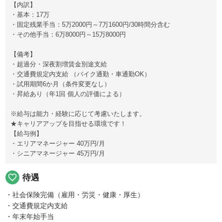
【内訳】
・基本：17万
・固定残業手当：5万2000円～7万1600円/30時間分含む
・その他手当：6万8000円～15万8000円
【備考】
・超過分・深夜割増賃金別途支給
・交通費規定内支給 （バイク通勤・車通勤OK）
・試用期間6か月（条件変更なし）
・昇給あり（年1回 個人の評価による）
※給与は能力・経験に応じて考慮いたします。
★キャリアアップを目指せる環境です！
【給与例】
・エリアマネージャー 40万円/月
・シニアマネージャー 45万円/月
favorite_border
待遇
・社会保険完備（雇用・労災・健康・厚生）
・交通費規定内支給
・年末年始手当