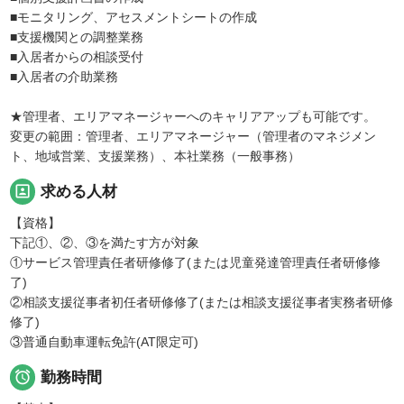
■モニタリング、アセスメントシートの作成
■支援機関との調整業務
■入居者からの相談受付
■入居者の介助業務
★管理者、エリアマネージャーへのキャリアアップも可能です。
変更の範囲：管理者、エリアマネージャー（管理者のマネジメン
ト、地域営業、支援業務）、本社業務（一般事務）
portrait
求める人材
【資格】
下記①、②、③を満たす方が対象
①サービス管理責任者研修修了(または児童発達管理責任者研修修
了)
②相談支援従事者初任者研修修了(または相談支援従事者実務者研修
修了)
③普通自動車運転免許(AT限定可)

勤務時間