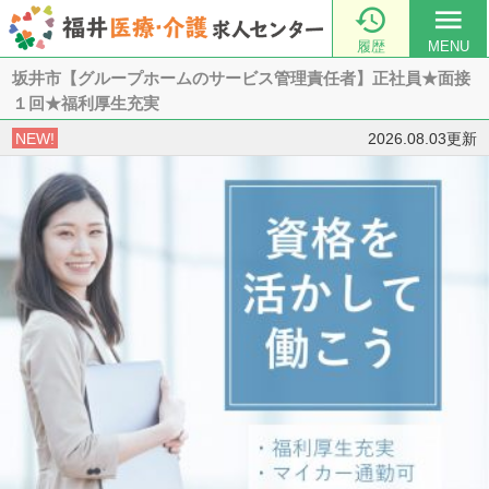

menu
履歴
MENU
坂井市【グループホームのサービス管理責任者】正社員★面接
１回★福利厚生充実
NEW!
2026.08.03更新