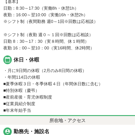
【基本】
日勤：8:30～17:30（実働8h・休憩1h）
夜勤：16:00～翌10:00（実働16h・休憩2h）
※シフト制（夜間勤務 週0～1回※回数は応相談）
※シフト制（夜勤 週０～１回※回数は応相談）
日勤 8：30～17：30（実８時間、休１時間）
夜勤 16：00～翌10：00（実16時間、休2時間）
calendar_today
休日・休暇
・月に9日間の休暇（2月のみ8日間の休暇）
・年間114日の休暇
■夏季休暇３日・冬季休暇４日（年間休日数に含む）
■特別休暇（慶弔）
■産前産後・育児休暇制度
■従業員紹介制度
■年末年始手当
所在地・アクセス
person_pin
勤務先・施設名