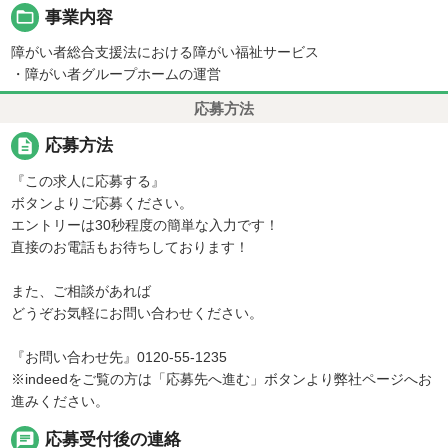
folder_open
事業内容
障がい者総合支援法における障がい福祉サービス
・障がい者グループホームの運営
応募方法
description
応募方法
『この求人に応募する』
ボタンよりご応募ください。
エントリーは30秒程度の簡単な入力です！
直接のお電話もお待ちしております！
また、ご相談があれば
どうぞお気軽にお問い合わせください。
『お問い合わせ先』0120-55-1235
※indeedをご覧の方は「応募先へ進む」ボタンより弊社ページへお
進みください。
chat
応募受付後の連絡