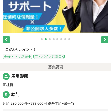


こだわりポイント！
主婦・ママ活躍中
車・バイク通勤OK
募集要項
person
雇用形態
正社員
attach_money
給与
月給 290,000円〜399,600円
※基本給+諸手当