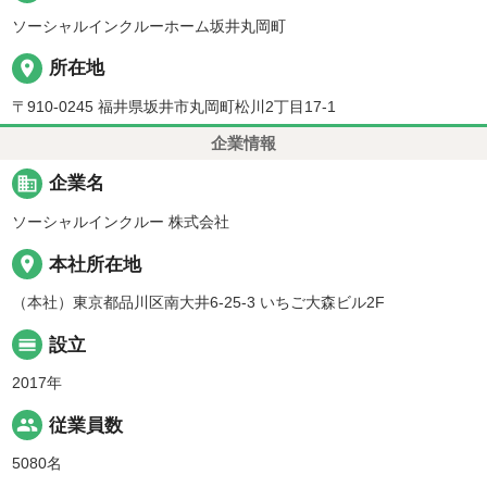
ソーシャルインクルーホーム坂井丸岡町
place
所在地
〒910-0245 福井県坂井市丸岡町松川2丁目17-1
企業情報
business
企業名
ソーシャルインクルー 株式会社
place
本社所在地
（本社）東京都品川区南大井6-25-3 いちご大森ビル2F
calendar_view_day
設立
2017年
people
従業員数
5080名