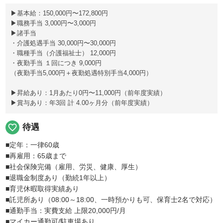
▶基本給：150,000円〜172,800円
▶職務手当 3,000円〜3,000円
▶諸手当
・介護処遇手当 30,000円〜30,000円
・職種手当（介護福祉士） 12,000円
・夜勤手当 １回につき 9,000円
（夜勤手当5,000円＋夜勤処遇特別手当4,000円）
▶昇給あり：1月あたり0円〜11,000円（前年度実績）
▶賞与あり：年3回 計 4.00ヶ月分（前年度実績）
favorite_border
待遇
■定年：一律60歳
■再雇用：65歳まで
■社会保険完備（雇用、労災、健康、厚生）
■退職金制度あり（勤続1年以上）
■育児休暇取得実績あり
■託児所あり（08:00～18:00、一時預かりも可、保育士2名で対応）
■通勤手当：実費支給 上限20,000円/月
■マイカー通勤可/駐車場あり