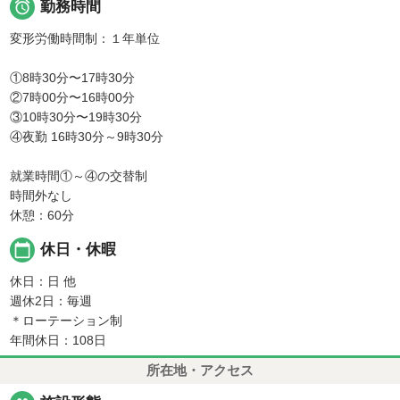

勤務時間
変形労働時間制：１年単位
①8時30分〜17時30分
②7時00分〜16時00分
③10時30分〜19時30分
④夜勤 16時30分～9時30分
就業時間①～④の交替制
時間外なし
休憩：60分
calendar_today
休日・休暇
休日：日 他
週休2日：毎週
＊ローテーション制
年間休日：108日
所在地・アクセス