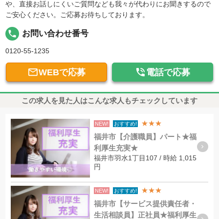
や、直接お話しにくいご質問なども我々が代わりにお聞きするので
ご安心ください。ご応募お待ちしております。
local_phone
お問い合わせ番号
0120-55-1235


WEBで応募
電話で応募
この求人を見た人はこんな求人もチェックしています
★★★
NEW!
おすすめ!
福井市【介護職員】パート★福
利厚生充実★
福井市羽水1丁目107 / 時給 1,015
円
★★★
NEW!
おすすめ!
福井市【サービス提供責任者・
生活相談員】正社員★福利厚生