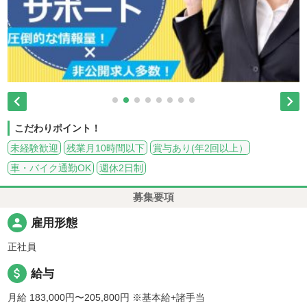


こだわりポイント！
未経験歓迎
残業月10時間以下
賞与あり(年2回以上）
車・バイク通勤OK
週休2日制
募集要項
person
雇用形態
正社員
attach_money
給与
月給 183,000円〜205,800円
※基本給+諸手当