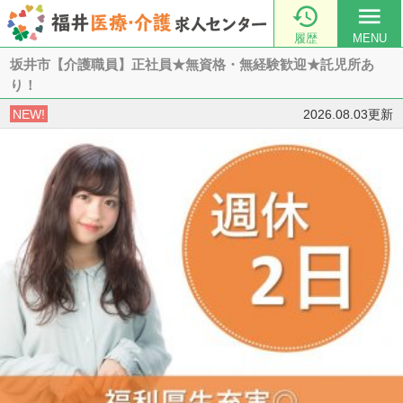

menu
履歴
MENU
坂井市【介護職員】正社員★無資格・無経験歓迎★託児所あ
り！
NEW!
2026.08.03更新