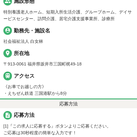
people
施設形態
特別養護老人ホーム、短期入所生活介護、グループホーム、デイサ
ービスセンター、訪問介護、居宅介護支援事業所、診療所
person_pin
勤務先・施設名
社会福祉法人 白女林
place
所在地
〒913-0061 福井県坂井市三国町梶49-18

アクセス
《お車でお越しの方》
・えちぜん鉄道 三国港駅から8分
応募方法
description
応募方法
[1]『この求人に応募する』ボタンよりご応募ください。
ご応募は30秒程度の簡単な入力です！