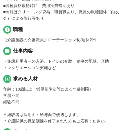
■各種資格取得時に、費用実費補助あり
■制服はクリーニング貸与、職員職あり、職員の親睦団体（白友
会）による旅行等あり
info
職種
【介護施設の介護職員】ローテーション制/週休2日
label
仕事内容
・施設利用者への入浴、トイレの介助、食事の配膳、介助
・レクリエーション実施など
portrait
求める人材
年齢：18歳以上（労働基準法等による年齢制限）
学歴不問
経験不問
＊経験者は採用面・給与面で優遇します。
＊介護関係の職業訓練を修了された方もご応募ください。