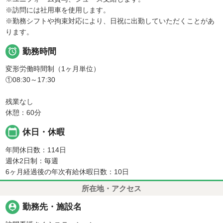
※訪問には社用車を使用します。
※勤務シフトや拘束対応により、日祝に出勤していただくことがあ
ります。

勤務時間
変形労働時間制（1ヶ月単位）
①08:30～17:30
残業なし
休憩：60分
calendar_today
休日・休暇
年間休日数：114日
週休2日制：毎週
6ヶ月経過後の年次有給休暇日数：10日
所在地・アクセス
person_pin
勤務先・施設名