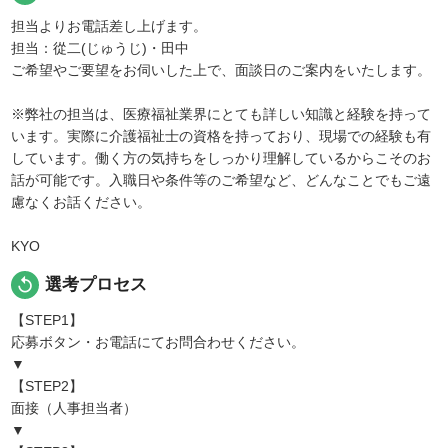
担当よりお電話差し上げます。
担当：從二(じゅうじ)・田中
ご希望やご要望をお伺いした上で、面談日のご案内をいたします。
※弊社の担当は、医療福祉業界にとても詳しい知識と経験を持って
います。実際に介護福祉士の資格を持っており、現場での経験も有
しています。働く方の気持ちをしっかり理解しているからこそのお
話が可能です。入職日や条件等のご希望など、どんなことでもご遠
慮なくお話ください。
KYO
replay
選考プロセス
【STEP1】
応募ボタン・お電話にてお問合わせください。
▼
【STEP2】
面接（人事担当者）
▼