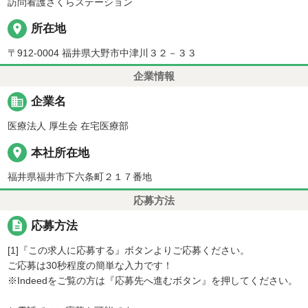
訪問看護さくらステーション
place
所在地
〒912-0004 福井県大野市中津川３２－３３
企業情報
business
企業名
医療法人 厚生会 在宅医療部
place
本社所在地
福井県福井市下六条町２１７番地
応募方法
description
応募方法
[1]『この求人に応募する』ボタンよりご応募ください。
ご応募は30秒程度の簡単な入力です！
※Indeedをご覧の方は『応募先へ進むボタン』を押してください。