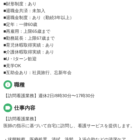
■財形制度：あり
■退職金共済：未加入
■退職金制度：あり（勤続3年以上）
■定年：一律60歳
■再雇用：上限65歳まで
■勤務延長：上限67歳まで
■育児休暇取得実績：あり
■介護休暇取得実績：あり
■U・Iターン歓迎
■見学OK
■互助会あり：社員旅行、忘新年会
info
職種
【訪問看護業務】週休2日/8時30分〜17時30分
label
仕事内容
【訪問看護業務】
医師の指示に基づいて自宅に訪問し、看護サービスを提供します。
・状態観察、医療処置、清拭、洗髪、入浴介助などの清潔ケア