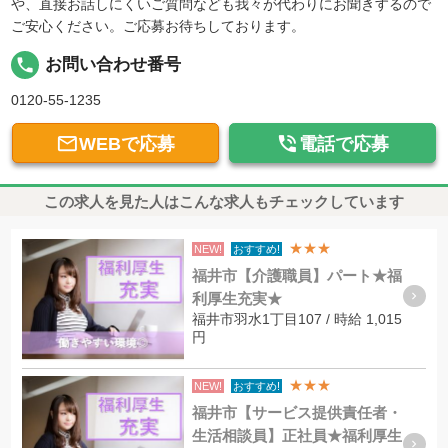
や、直接お話しにくいご質問なども我々が代わりにお聞きするので
ご安心ください。ご応募お待ちしております。
local_phone
お問い合わせ番号
0120-55-1235


WEBで応募
電話で応募
この求人を見た人はこんな求人もチェックしています
★★★
NEW!
おすすめ!
福井市【介護職員】パート★福
利厚生充実★
福井市羽水1丁目107 / 時給 1,015
円
★★★
NEW!
おすすめ!
福井市【サービス提供責任者・
生活相談員】正社員★福利厚生