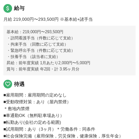
attach_money
給与
月給 219,000円〜293,500円
※基本給+諸手当
基本給：219,000円〜293,500円
・訪問看護手当（件数に応じて支給）
・拘束手当 （回数に応じて支給）
・緊急呼出手当（件数に応じて支給）
・扶養手当 （該当者に支給）
昇給：前年度実績 1月あたり2,000円〜5,000円
賞与：前年度実績 年2回・計 3.95ヶ月分
favorite_border
待遇
■雇用期間：雇用期間の定めなし
■受動喫煙対策：あり（屋内禁煙）
＊敷地内禁煙
■車通勤OK（無料駐車場あり）
■転勤あり(会社の定める範囲)
■試用期間：あり（3ヶ月）＊労働条件：同条件
■社会保険完備（雇用保険，労災保険，健康保険，厚生年金）