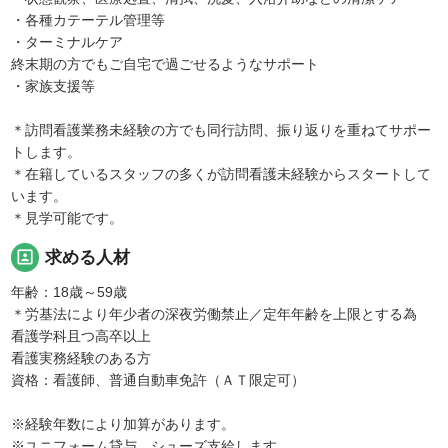
・各種カテーテル管理等
・ターミナルケア
終末期の方でもご自宅で過ごせるようなサポート
・家族支援等
＊訪問看護業務未経験の方でも同行訪問、振り返りを重ねてサポー
トします。
＊在籍しているスタッフの多くが訪問看護未経験からスタートして
います。
＊見学可能です。
portrait
求める人材
年齢：18歳～59歳
＊労基法により年少者の深夜労働禁止／定年年齢を上限とする為
看護学科且つ高卒以上
看護実務経験のある方
資格：看護師、普通自動車免許（ＡＴ限定可）
※経験年数により加算があります。
※ユニフォーム貸与、シューズ支給します。