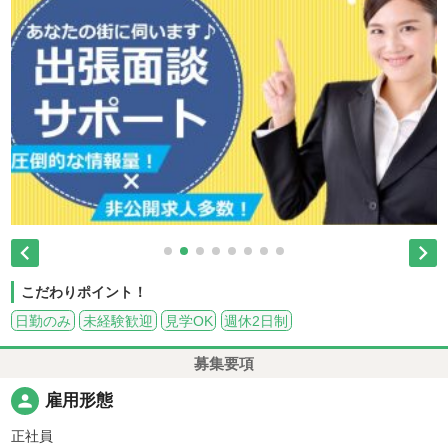


こだわりポイント！
日勤のみ
未経験歓迎
見学OK
週休2日制
募集要項
person
雇用形態
正社員