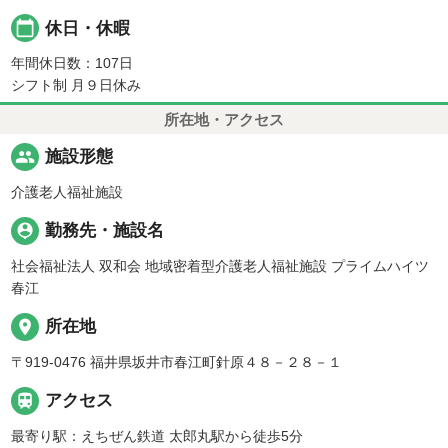
calendar_today
休日・休暇
年間休日数：107日
シフト制 月９日休み
所在地・アクセス
people
施設形態
介護老人福祉施設
person_pin
勤務先・施設名
社会福祉法人 双和会 地域密着型介護老人福祉施設 プライムハイツ
春江
place
所在地
〒919-0476 福井県坂井市春江町針原４８－２８－１

アクセス
最寄り駅：えちぜん鉄道 太郎丸駅から徒歩5分