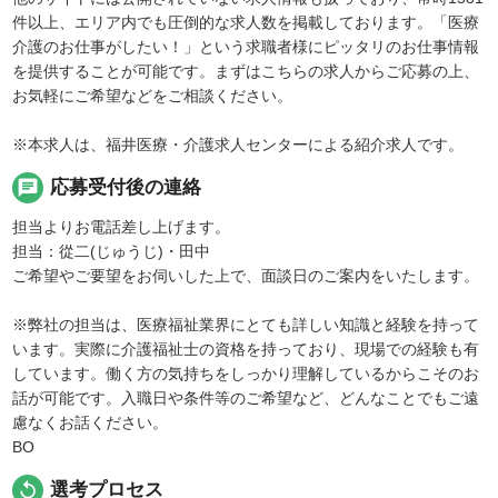
件以上、エリア内でも圧倒的な求人数を掲載しております。「医療
介護のお仕事がしたい！」という求職者様にピッタリのお仕事情報
を提供することが可能です。まずはこちらの求人からご応募の上、
お気軽にご希望などをご相談ください。
※本求人は、福井医療・介護求人センターによる紹介求人です。
chat
応募受付後の連絡
担当よりお電話差し上げます。
担当：從二(じゅうじ)・田中
ご希望やご要望をお伺いした上で、面談日のご案内をいたします。
※弊社の担当は、医療福祉業界にとても詳しい知識と経験を持って
います。実際に介護福祉士の資格を持っており、現場での経験も有
しています。働く方の気持ちをしっかり理解しているからこそのお
話が可能です。入職日や条件等のご希望など、どんなことでもご遠
慮なくお話ください。
BO
replay
選考プロセス