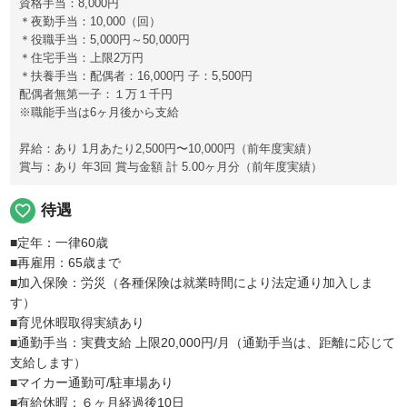
資格手当：8,000円
＊夜勤手当：10,000（回）
＊役職手当：5,000円～50,000円
＊住宅手当：上限2万円
＊扶養手当：配偶者：16,000円 子：5,500円
配偶者無第一子：１万１千円
※職能手当は6ヶ月後から支給
昇給：あり 1月あたり2,500円〜10,000円（前年度実績）
賞与：あり 年3回 賞与金額 計 5.00ヶ月分（前年度実績）
favorite_border
待遇
■定年：一律60歳
■再雇用：65歳まで
■加入保険：労災（各種保険は就業時間により法定通り加入しま
す）
■育児休暇取得実績あり
■通勤手当：実費支給 上限20,000円/月（通勤手当は、距離に応じて
支給します）
■マイカー通勤可/駐車場あり
■有給休暇：６ヶ月経過後10日