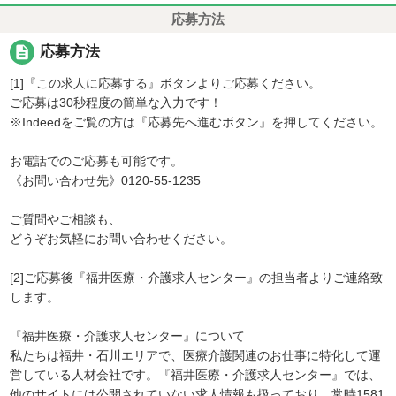
応募方法
description
応募方法
[1]『この求人に応募する』ボタンよりご応募ください。
ご応募は30秒程度の簡単な入力です！
※Indeedをご覧の方は『応募先へ進むボタン』を押してください。
お電話でのご応募も可能です。
《お問い合わせ先》0120-55-1235
ご質問やご相談も、
どうぞお気軽にお問い合わせください。
[2]ご応募後『福井医療・介護求人センター』の担当者よりご連絡致
します。
『福井医療・介護求人センター』について
私たちは福井・石川エリアで、医療介護関連のお仕事に特化して運
営している人材会社です。『福井医療・介護求人センター』では、
他のサイトには公開されていない求人情報も扱っており、常時1581