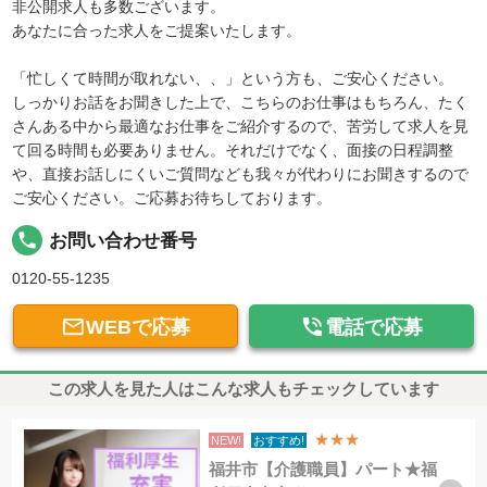
非公開求人も多数ございます。
あなたに合った求人をご提案いたします。
「忙しくて時間が取れない、、」という方も、ご安心ください。
しっかりお話をお聞きした上で、こちらのお仕事はもちろん、たく
さんある中から最適なお仕事をご紹介するので、苦労して求人を見
て回る時間も必要ありません。それだけでなく、面接の日程調整
や、直接お話しにくいご質問なども我々が代わりにお聞きするので
ご安心ください。ご応募お待ちしております。
local_phone
お問い合わせ番号
0120-55-1235


WEBで応募
電話で応募
この求人を見た人はこんな求人もチェックしています
★★★
NEW!
おすすめ!
福井市【介護職員】パート★福