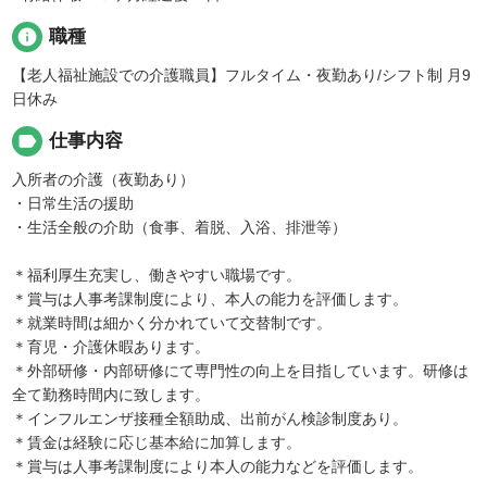
info
職種
【老人福祉施設での介護職員】フルタイム・夜勤あり/シフト制 月9
日休み
label
仕事内容
入所者の介護（夜勤あり）
・日常生活の援助
・生活全般の介助（食事、着脱、入浴、排泄等）
＊福利厚生充実し、働きやすい職場です。
＊賞与は人事考課制度により、本人の能力を評価します。
＊就業時間は細かく分かれていて交替制です。
＊育児・介護休暇あります。
＊外部研修・内部研修にて専門性の向上を目指しています。研修は
全て勤務時間内に致します。
＊インフルエンザ接種全額助成、出前がん検診制度あり。
＊賃金は経験に応じ基本給に加算します。
＊賞与は人事考課制度により本人の能力などを評価します。