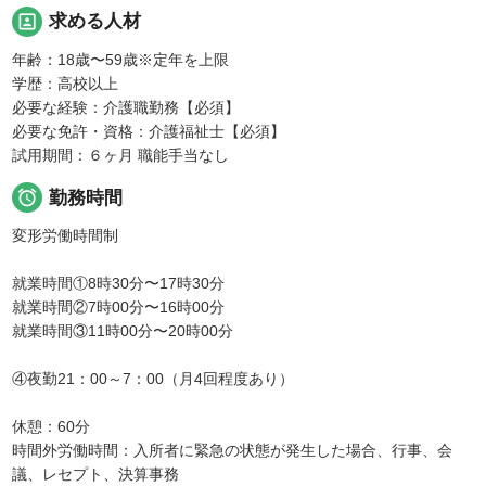
portrait
求める人材
年齢：18歳〜59歳※定年を上限
学歴：高校以上
必要な経験：介護職勤務【必須】
必要な免許・資格：介護福祉士【必須】
試用期間：６ヶ月 職能手当なし

勤務時間
変形労働時間制
就業時間①8時30分〜17時30分
就業時間②7時00分〜16時00分
就業時間③11時00分〜20時00分
④夜勤21：00～7：00（月4回程度あり）
休憩：60分
時間外労働時間：入所者に緊急の状態が発生した場合、行事、会
議、レセプト、決算事務