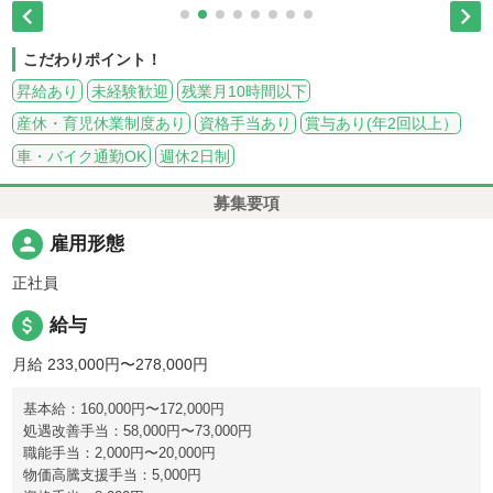


こだわりポイント！
昇給あり
未経験歓迎
残業月10時間以下
産休・育児休業制度あり
資格手当あり
賞与あり(年2回以上）
車・バイク通勤OK
週休2日制
募集要項
person
雇用形態
正社員
attach_money
給与
月給 233,000円〜278,000円
基本給：160,000円〜172,000円
処遇改善手当：58,000円〜73,000円
職能手当：2,000円〜20,000円
物価高騰支援手当：5,000円