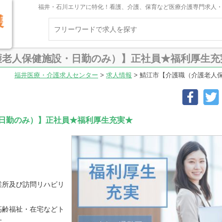
福井・石川エリアに特化！看護、介護、保育など医療介護専門求人
護老人保健施設・日勤のみ）】正社員★福利厚生充
福井医療・介護求人センター
>
求人情報
>
鯖江市【介護職（介護老人
日勤のみ）】正社員★福利厚生充実★
業所及び訪問リハビリ
高齢福祉・在宅などト
す。