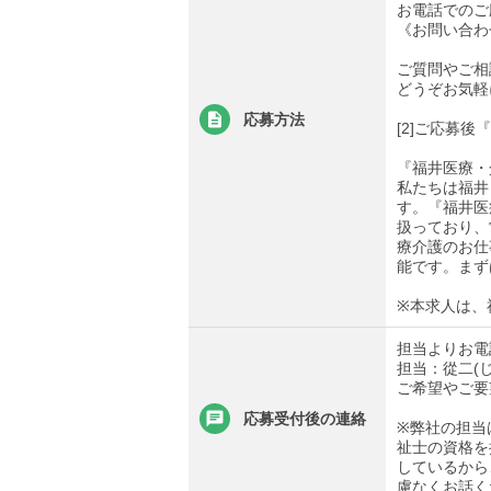
お電話でのご
《お問い合わせ先
ご質問やご相
どうぞお気軽
応募方法
[2]ご応募
『福井医療・
私たちは福井
す。『福井医
扱っており、
療介護のお仕
能です。まず
※本求人は、
担当よりお電
担当：從二(
ご希望やご要
応募受付後の連絡
※弊社の担当
祉士の資格を
しているから
慮なくお話く