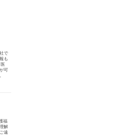
社で
報も
「医
が可
。
護福
理解
ご遠