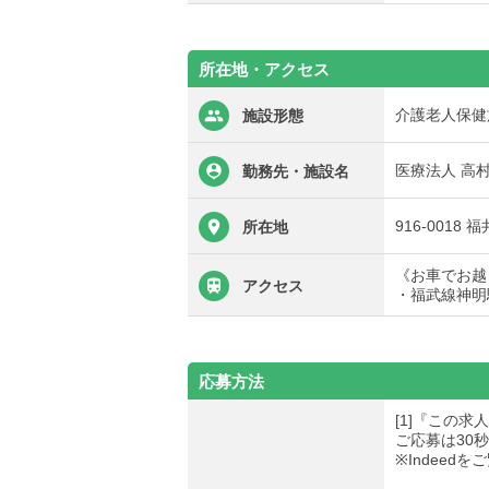
所在地・アクセス
介護老人保健
施設形態
医療法人 高
勤務先・施設名
916-001
所在地
《お車でお越
アクセス
・福武線神明
応募方法
[1]『この
ご応募は30
※Indee