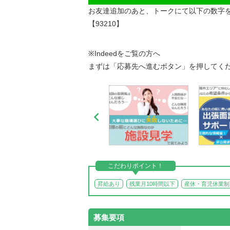
お友達追加のあと、トークにて以下の数字
【93210】
※Indeedをご覧の方へ
まずは「応募先へ進むボタン」を押してく

こだわりポイント！
昇給あり
残業月10時間以下
産休・育児休業制
募集要項