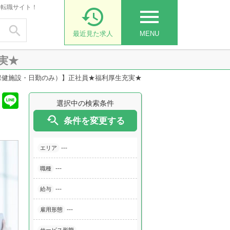
・転職サイト！

menu

最近見た求人
MENU
実★
保健施設・日勤のみ）】正社員★福利厚生充実★
選択中の検索条件

条件を変更する
---
エリア
---
職種
---
給与
---
雇用形態