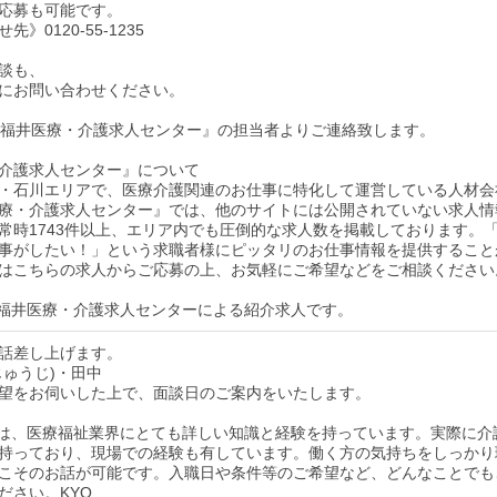
応募も可能です。
》0120-55-1235
談も、
にお問い合わせください。
後『福井医療・介護求人センター』の担当者よりご連絡致します。
介護求人センター』について
・石川エリアで、医療介護関連のお仕事に特化して運営している人材会
療・介護求人センター』では、他のサイトには公開されていない求人情
常時1743件以上、エリア内でも圧倒的な求人数を掲載しております。
事がしたい！」という求職者様にピッタリのお仕事情報を提供すること
はこちらの求人からご応募の上、お気軽にご希望などをご相談ください
福井医療・介護求人センターによる紹介求人です。
話差し上げます。
じゅうじ)・田中
望をお伺いした上で、面談日のご案内をいたします。
は、医療福祉業界にとても詳しい知識と経験を持っています。実際に介
持っており、現場での経験も有しています。働く方の気持ちをしっかり
こそのお話が可能です。入職日や条件等のご希望など、どんなことでも
ださい。KYO