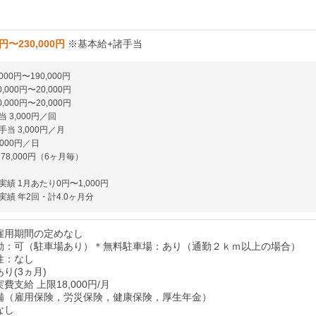
0円〜230,000円
※基本給+諸手当
000円〜190,000円
,000円〜20,000円
,000円〜20,000円
 3,000円／回
当 3,000円／月
,000円／日
78,000円（6ヶ月毎）
績 1月あたり0円〜1,000円
績 年2回・計4.0ヶ月分
雇用期間の定めなし
勤：可（駐車場あり）＊無料駐車場：あり（通勤２ｋｍ以上の場合）
性：なし
り(3ヵ月)
費支給 上限18,000円/月
備（雇用保険，労災保険，健康保険，厚生年金）
なし