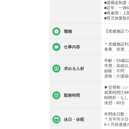
■退職金制度
■定年：一律6
■再雇用：上
■育児休業取
【老健施設で
職種
＊老健施設利
仕事内容
食事、排泄、
年齢：59歳
学歴：高校以
求める人材
経験：不問
資格：介護福
▶交替制（シ
就業時間①8時
勤務時間
時間外：なし
休憩：60分
年間休日数： 
＊月平均９日
休日・休暇
6ヶ月経過後