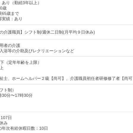
：あり（勤続3年以上）
0歳
限65歳まで
得実績：あり
の介護職員】シフト制/週休二日制(月平均９日休み)
用者の介護
入浴等の介助及びレクリエーションなど
以下（定年年齢を上限）
上
祉士、ホームヘルパー２級【尚可】、介護職員初任者研修修了者【尚可
フト制）
30分〜17時30分
107日
休み
の年次有給休暇日数：10日