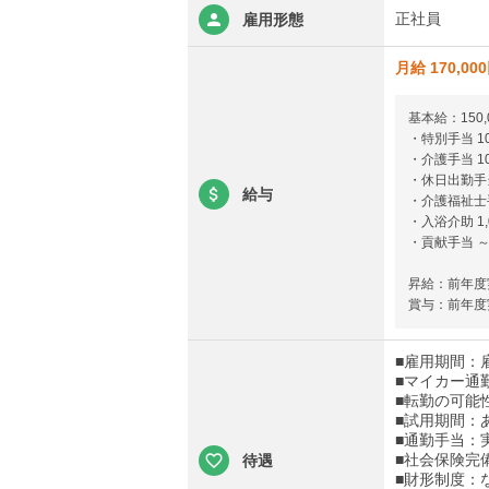
正社員
雇用形態
月給 170,00
基本給：150,
・特別手当 10
・介護手当 10
・休日出勤手当
給与
・介護福祉士手
・入浴介助 1
・貢献手当 ～
昇給：前年度実
賞与：前年度実
■雇用期間：
■マイカー通
■転勤の可能
■試用期間：あ
■通勤手当：実
■社会保険完
待遇
■財形制度：