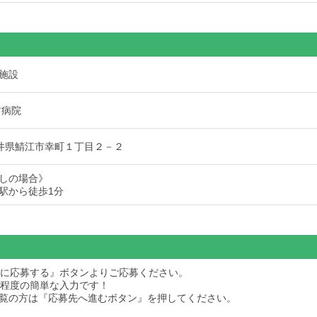
施設
村病院
8 福井県鯖江市幸町１丁目２－２
しの場合》
駅から徒歩1分
求人に応募する』ボタンよりご応募ください。
秒程度の簡単な入力です！
dをご覧の方は『応募先へ進むボタン』を押してください。