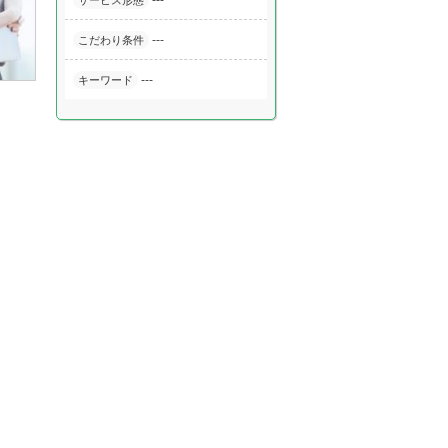
---
サービス形態
---
こだわり条件
---
キーワード