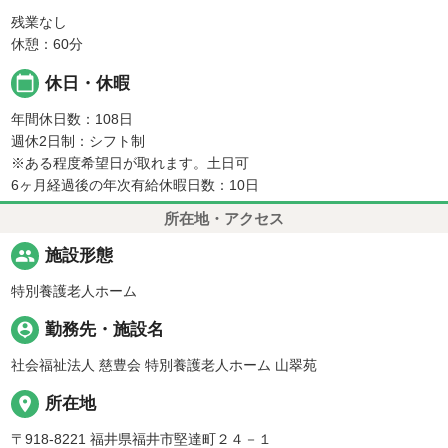
残業なし
休憩：60分
calendar_today
休日・休暇
年間休日数：108日
週休2日制：シフト制
※ある程度希望日が取れます。土日可
6ヶ月経過後の年次有給休暇日数：10日
所在地・アクセス
people
施設形態
特別養護老人ホーム
person_pin
勤務先・施設名
社会福祉法人 慈豊会 特別養護老人ホーム 山翠苑
place
所在地
〒918-8221 福井県福井市堅達町２４－１