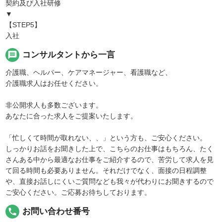
契約及び入社研修
▼
【STEP5】
入社
message
コンサルタントから一言
介護職、ヘルパー、ケアマネージャー、看護職など、
介護職求人はお任せください。
非公開求人も多数ございます。
あなたに合った求人をご提案いたします。
「忙しくて時間が取れない、、」という方も、ご安心ください。
しっかりお話をお聞きした上で、こちらのお仕事はもちろん、たく
さんある中から最適なお仕事をご紹介するので、苦労して求人を見
て回る時間も必要ありません。それだけでなく、面接の日程調整
や、直接お話しにくいご質問なども我々が代わりにお聞きするので
ご安心ください。ご応募お待ちしております。
local_phone
お問い合わせ番号