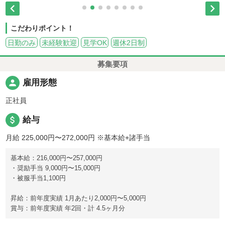


こだわりポイント！
日勤のみ
未経験歓迎
見学OK
週休2日制
募集要項
person
雇用形態
正社員
attach_money
給与
月給 225,000円〜272,000円
※基本給+諸手当
基本給：216,000円〜257,000円
・奨励手当 9,000円〜15,000円
・被服手当1,100円
昇給：前年度実績 1月あたり2,000円〜5,000円
賞与：前年度実績 年2回・計 4.5ヶ月分