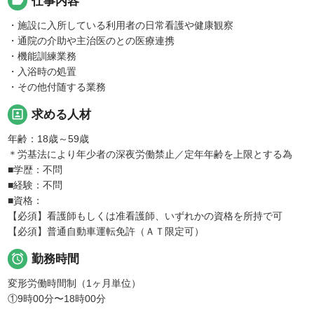
label
仕事内容
・施設に入所している利用者の日常看護や健康観察
・通院の介助や主治医のとの医療連携
・機能訓練業務
・入浴時の処置
・その他付随する業務
portrait
求める人材
年齢：18歳～59歳
＊労基法により年少者の深夜労働禁止／定年年齢を上限とする為
■学歴：不問
■経験：不問
■資格：
【必須】看護師もしくは准看護師、いずれかの資格を所持で可
【必須】普通自動車運転免許（ＡＴ限定可）

勤務時間
変形労働時間制（1ヶ月単位）
①9時00分〜18時00分