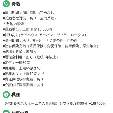
favorite_border
待遇
■雇用期間：雇用期間の定めなし
■受動喫煙対策：あり（屋内禁煙）
＊敷地内禁煙
■通勤手当：上限 月額15,000円
■転勤あり(ケアハウス アーバン・ヴィラ・ロータス)
■試用期間：あり（6ヶ月）＊労働条件：同条件
■社会保険完備（雇用保険，労災保険，健康保険，厚生年金）
■退職金共済：未加入
■退職金制度：あり（勤続3年以上）
■定年：一律60歳
■再雇用：上限65歳まで
■勤務延長：上限70歳まで
■育児休暇取得実績：あり
■介護休暇取得実績：あり
info
職種
【特別養護老人ホームでの看護職】シフト制/9時00分〜18時00分