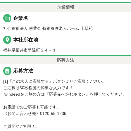
企業情報
business
企業名
社会福祉法人 慈豊会 特別養護老人ホーム 山翠苑
place
本社所在地
福井県福井市堅達町２４－１
応募方法
description
応募方法
[1]『この求人に応募する』ボタンよりご応募ください。
ご応募は30秒程度の簡単な入力です！
※Indeedをご覧の方は『応募先へ進むボタン』を押してください。
お電話でのご応募も可能です。
《お問い合わせ先》0120-55-1235
ご質問やご相談も、