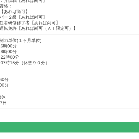
：介護職【あれば尚可】
資格：
【あれば尚可】
パー２級【あれば尚可】
任者研修修了者【あれば尚可】
運転免許【あれば尚可（ＡＴ限定可）】
制の単位(１ヶ月単位)
16時00分
18時00分
22時00分
〜07時15分（休憩９０分）
60分
90分
8休
7日