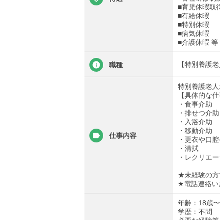
■育児休暇取
■有給休暇
■特別休暇
■病気休暇
■介護休暇 等
【特別養護老
職種
特別養護老人
【具体的な仕
・食事介助
・排せつ介助
・入浴介助
・移動介助
仕事内容
・更衣や口腔
・清拭
・レクリエー
★未経験の方
★電話連絡い
年齢：18歳
学歴：不問