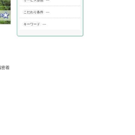
---
サービス形態
---
こだわり条件
---
キーワード
域密着