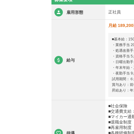
正社員
雇用形態
月給 189,20
■基本給：150
・業務手当 20
・処遇改善手当 
・資格手当 5,
給与
・日曜出勤手当
・年末年始・夏
・夜勤手当 9,
試用期間：６
賞与あり：前年
昇給あり：年1
■社会保険
■交通費支給：
■マイカー通
■退職金制度
■再雇用制度
■各種研修制
待遇