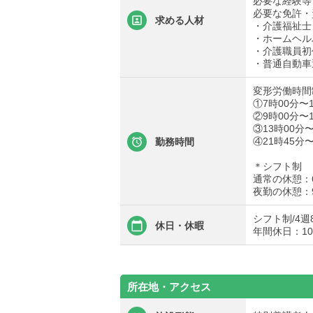
必要な経験等
必要な免許・
求める人材
・介護福祉士
・ホームヘル
・介護職員初
・普通自動車
変形労働時間
①7時00分〜
②9時00分〜
③13時00分〜
④21時45分
勤務時間
＊シフト制
通常の休憩：
夜勤の休憩：
シフト制/4週
休日・休暇
年間休日：10
所在地・アクセス