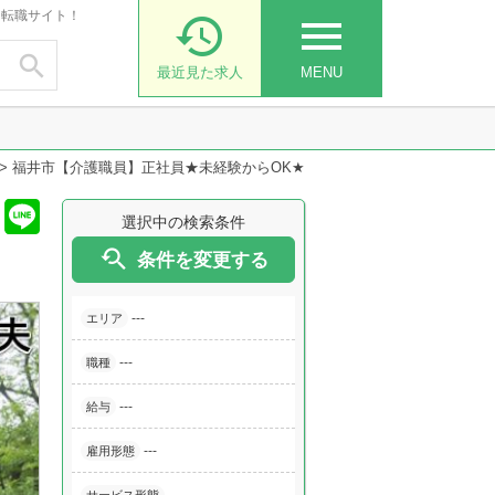
・転職サイト！

menu

最近見た求人
MENU
>
福井市【介護職員】正社員★未経験からOK★
選択中の検索条件

条件を変更する
---
エリア
---
職種
---
給与
---
雇用形態