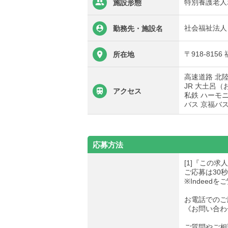
特別養護老人
施設形態
社会福祉法人 
勤務先・施設名
〒918-815
所在地
高速道路 北陸
JR 大土呂
アクセス
私鉄 ハーモ
バス 京福バ
応募方法
[1]『この
ご応募は30
※Indee
お電話でのご
《お問い合わせ先
ご質問やご相