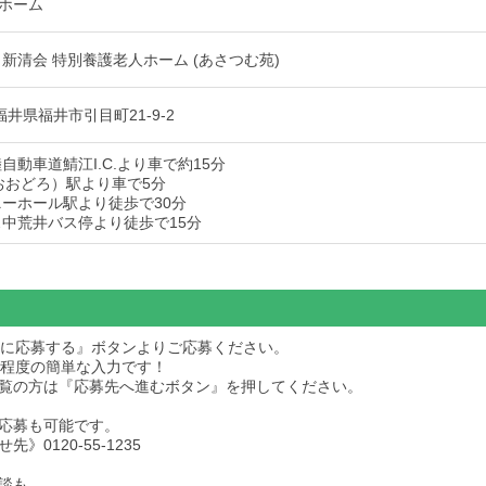
ホーム
新清会 特別養護老人ホーム (あさつむ苑)
6 福井県福井市引目町21-9-2
自動車道鯖江I.C.より車で約15分
（おおどろ）駅より車で5分
ニーホール駅より徒歩で30分
ス中荒井バス停より徒歩で15分
求人に応募する』ボタンよりご応募ください。
秒程度の簡単な入力です！
dをご覧の方は『応募先へ進むボタン』を押してください。
応募も可能です。
》0120-55-1235
談も、