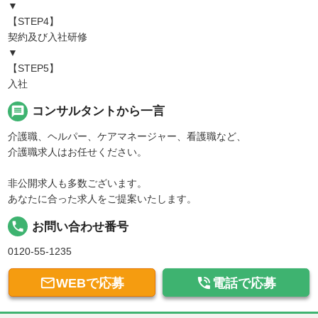
▼
【STEP4】
契約及び入社研修
▼
【STEP5】
入社
message
コンサルタントから一言
介護職、ヘルパー、ケアマネージャー、看護職など、
介護職求人はお任せください。
非公開求人も多数ございます。
あなたに合った求人をご提案いたします。
local_phone
お問い合わせ番号
0120-55-1235


WEBで応募
電話で応募