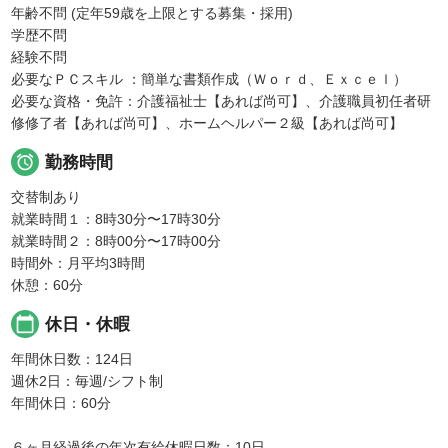
年齢不問 (定年59歳を上限とする募集・採用)
学歴不問
経験不問
必要なＰＣスキル ：簡単な書類作成（Ｗｏｒｄ、Ｅｘｃｅｌ）
必要な資格・免許：介護福祉士【あれば尚可】、介護職員初任者研
修修了者【あれば尚可】、ホームヘルパー２級【あれば尚可】

勤務時間
交替制あり
就業時間１：8時30分〜17時30分
就業時間２：8時00分〜17時00分
時間外：月平均3時間
休憩：60分
calendar_today
休日・休暇
年間休日数：124日
週休2日：毎週/シフト制
年間休日：60分
６ヶ月経過後の年次有給休暇日数：10日