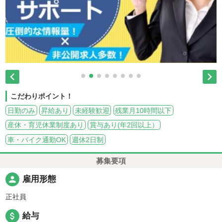


こだわりポイント！
日勤のみ
昇給あり
未経験歓迎
残業月10時間以下
産休・育児休業制度あり
賞与あり(年2回以上）
車・バイク通勤OK
週休2日制
募集要項
person
雇用形態
正社員
attach_money
給与