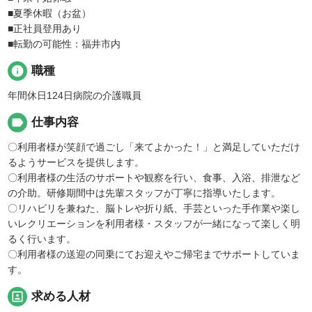
■夏季休暇（お盆）
■正社員登用あり
■転勤の可能性：福井市内
info
職種
年間休日124日病院の介護職員
label
仕事内容
〇利用者様が笑顔で過ごし「来てよかった！」と満足していただけ
るようサービスを提供します。
〇利用者様の生活のサポートや観察を行い、食事、入浴、排泄など
の介助。研修期間中は先輩スタッフが丁寧に指導いたします。
〇リハビリを兼ねた、脳トレや折り紙、手芸といった手作業や楽し
いレクリエーションを利用者様・スタッフが一緒になって楽しく明
るく行います。
〇利用者様の送迎の同乗にてお迎えやご帰宅までサポートしていま
す。
portrait
求める人材