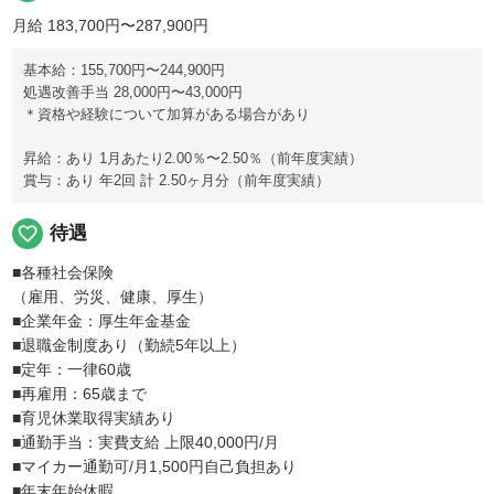
月給 183,700円〜287,900円
基本給：155,700円〜244,900円
処遇改善手当 28,000円〜43,000円
＊資格や経験について加算がある場合があり
昇給：あり 1月あたり2.00％〜2.50％（前年度実績）
賞与：あり 年2回 計 2.50ヶ月分（前年度実績）
favorite_border
待遇
■各種社会保険
（雇用、労災、健康、厚生）
■企業年金：厚生年金基金
■退職金制度あり（勤続5年以上）
■定年：一律60歳
■再雇用：65歳まで
■育児休業取得実績あり
■通勤手当：実費支給 上限40,000円/月
■マイカー通勤可/月1,500円自己負担あり
■年末年始休暇