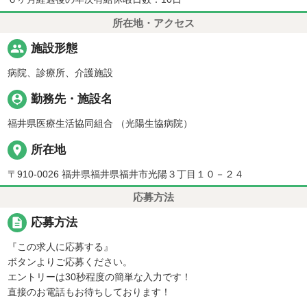
所在地・アクセス
people
施設形態
病院、診療所、介護施設
person_pin
勤務先・施設名
福井県医療生活協同組合 （光陽生協病院）
place
所在地
〒910-0026 福井県福井県福井市光陽３丁目１０－２４
応募方法
description
応募方法
『この求人に応募する』
ボタンよりご応募ください。
エントリーは30秒程度の簡単な入力です！
直接のお電話もお待ちしております！