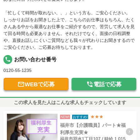
「忙しくて時間が取れない、、」という方も、ご安心ください。
しっかりお話をお聞きした上で、こちらのお仕事はもちろん、たく
さんある中から最適なお仕事をご紹介するので、苦労して求人を見
て回る時間も必要ありません。それだけでなく、面接の日程調整
や、直接お話しにくいご質問なども我々が代わりにお聞きするので
ご安心ください。ご応募お待ちしております。
local_phone
お問い合わせ番号
0120-55-1235


WEBで応募
電話で応募
この求人を見た人はこんな求人もチェックしています
★★★
NEW!
おすすめ!
福井市【介護職員】パート★福
利厚生充実★
福井市羽水1丁目107 / 時給 1,015