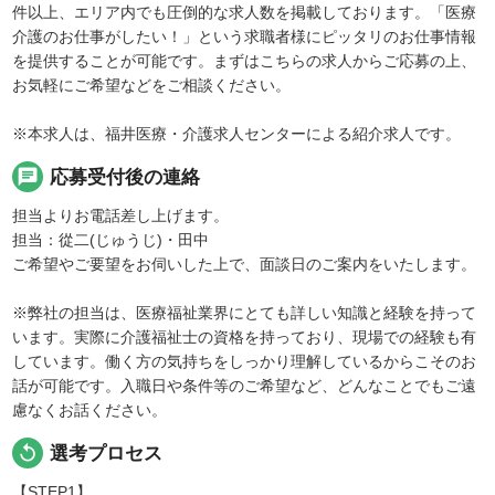
件以上、エリア内でも圧倒的な求人数を掲載しております。「医療
介護のお仕事がしたい！」という求職者様にピッタリのお仕事情報
を提供することが可能です。まずはこちらの求人からご応募の上、
お気軽にご希望などをご相談ください。
※本求人は、福井医療・介護求人センターによる紹介求人です。
chat
応募受付後の連絡
担当よりお電話差し上げます。
担当：從二(じゅうじ)・田中
ご希望やご要望をお伺いした上で、面談日のご案内をいたします。
※弊社の担当は、医療福祉業界にとても詳しい知識と経験を持って
います。実際に介護福祉士の資格を持っており、現場での経験も有
しています。働く方の気持ちをしっかり理解しているからこそのお
話が可能です。入職日や条件等のご希望など、どんなことでもご遠
慮なくお話ください。
replay
選考プロセス
【STEP1】