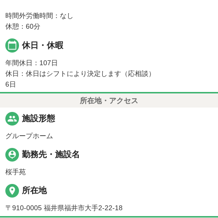
時間外労働時間：なし
休憩：60分
calendar_today
休日・休暇
年間休日：107日
休日：休日はシフトにより決定します（応相談）
6日
所在地・アクセス
people
施設形態
グループホーム
person_pin
勤務先・施設名
桜手苑
place
所在地
〒910-0005 福井県福井市大手2-22-18