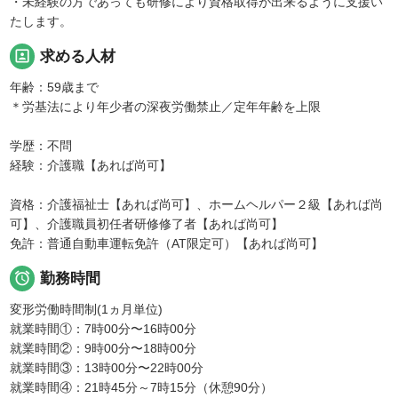
・未経験の方であっても研修により資格取得が出来るように支援い
たします。
portrait
求める人材
年齢：59歳まで
＊労基法により年少者の深夜労働禁止／定年年齢を上限
学歴：不問
経験：介護職【あれば尚可】
資格：介護福祉士【あれば尚可】、ホームヘルパー２級【あれば尚
可】、介護職員初任者研修修了者【あれば尚可】
免許：普通自動車運転免許（AT限定可）【あれば尚可】

勤務時間
変形労働時間制(1ヵ月単位)
就業時間①：7時00分〜16時00分
就業時間②：9時00分〜18時00分
就業時間③：13時00分〜22時00分
就業時間④：21時45分～7時15分（休憩90分）