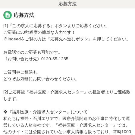
応募方法
description
応募方法
[1]『この求人に応募する』ボタンよりご応募ください。
ご応募は30秒程度の簡単な入力です！
※Indeedをご覧の方は『応募先へ進むボタン』を押してください。
お電話でのご応募も可能です。
《お問い合わせ先》0120-55-1235
ご質問やご相談も、
どうぞお気軽にお問い合わせください。
[2]ご応募後『福井医療・介護求人センター』の担当者よりご連絡致
します。
❖『福井医療・介護求人センター』について
私たちは福井・石川エリアで、医療介護関連のお仕事に特化して運
営している人材会社です。『福井医療・介護求人センター』では、
他のサイトには公開されていない求人情報も扱っており、常時1000