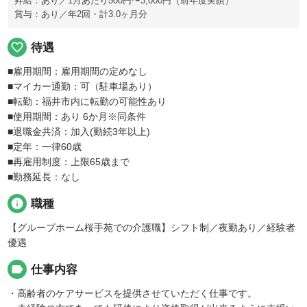
昇給：あり／1月あたり500円〜3,000円（前年度実績）
賞与：あり／年2回・計3.0ヶ月分
favorite_border
待遇
■雇用期間：雇用期間の定めなし
■マイカー通勤：可（駐車場あり）
■転勤：福井市内に転勤の可能性あり
■使用期間：あり 6か月※同条件
■退職金共済：加入(勤続3年以上)
■定年：一律60歳
■再雇用制度：上限65歳まで
■勤務延長：なし
info
職種
【グループホーム桜手苑での介護職】シフト制／夜勤あり／経験者
優遇
label
仕事内容
・高齢者のケアサービスを提供させていただく仕事です。