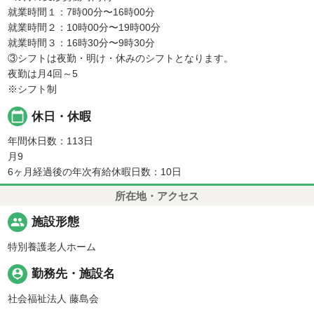
就業時間１：7時00分〜16時00分
就業時間２：10時00分〜19時00分
就業時間３：16時30分〜9時30分
③シフトは夜勤・明け・休みのシフトとなります。
夜勤は月4回～5
※シフト制
calendar_today
休日・休暇
年間休日数：113日
月9
6ヶ月経過後の年次有給休暇日数：10日
所在地・アクセス
people
施設形態
特別養護老人ホーム
person_pin
勤務先・施設名
社会福祉法人 藤島会