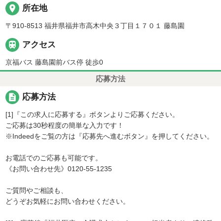
place
所在地
〒910-8513 福井県福井市高木中央３丁目１７０１ 藤島園

アクセス
京福バス 藤島園前バス停 徒歩0
応募方法
description
応募方法
[1]『この求人に応募する』ボタンよりご応募ください。
ご応募は30秒程度の簡単な入力です！
※Indeedをご覧の方は『応募先へ進むボタン』を押してください。
お電話でのご応募も可能です。
《お問い合わせ先》0120-55-1235
ご質問やご相談も、
どうぞお気軽にお問い合わせください。