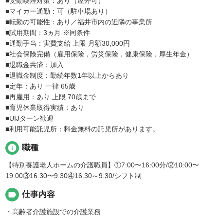
■受動喫煙対策：あり（屋外可）
■マイカー通勤：可（駐車場あり）
■転勤の可能性：あり／福井市内の近隣の事業所
■試用期間：3ヵ月 ※同条件
■通勤手当：実費支給 上限 月額30,000円
■社会保険完備（雇用保険，労災保険，健康保険，厚生年金）
■退職金共済：加入
■退職金制度：勤続年数1年以上からあり
■定年：あり 一律 65歳
■再雇用：あり 上限 70歳まで
■育児休業取得実績：あり
■UIJターン歓迎
■利用可能託児所：料金無料の託児所があります。
info
職種
【特別養護老人ホームの介護職員】①7:00〜16:00分/②10:00〜
19:00③16:30〜9:30④16:30～9:30/シフト制
label
仕事内容
・高齢者介護施設での介護業務