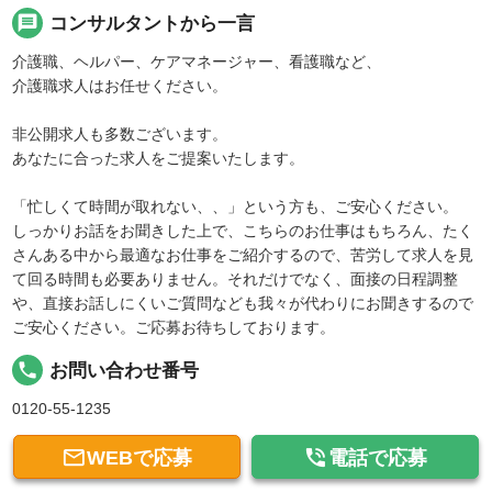
message
コンサルタントから一言
介護職、ヘルパー、ケアマネージャー、看護職など、
介護職求人はお任せください。
非公開求人も多数ございます。
あなたに合った求人をご提案いたします。
「忙しくて時間が取れない、、」という方も、ご安心ください。
しっかりお話をお聞きした上で、こちらのお仕事はもちろん、たく
さんある中から最適なお仕事をご紹介するので、苦労して求人を見
て回る時間も必要ありません。それだけでなく、面接の日程調整
や、直接お話しにくいご質問なども我々が代わりにお聞きするので
ご安心ください。ご応募お待ちしております。
local_phone
お問い合わせ番号
0120-55-1235


WEBで応募
電話で応募