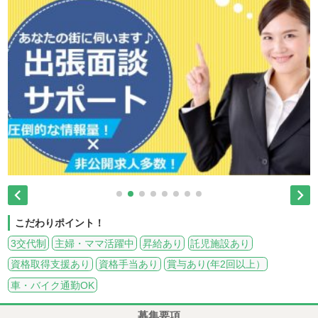


こだわりポイント！
3交代制
主婦・ママ活躍中
昇給あり
託児施設あり
資格取得支援あり
資格手当あり
賞与あり(年2回以上）
車・バイク通勤OK
募集要項