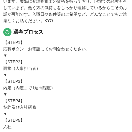
います。実際に介護福祉士の資格を持っており、現場での経験も有
しています。働く方の気持ちをしっかり理解しているからこそのお
話が可能です。入職日や条件等のご希望など、どんなことでもご遠
慮なくお話ください。KYO
replay
選考プロセス
【STEP1】
応募ボタン・お電話にてお問合わせください。
▼
【STEP2】
面接（人事担当者）
▼
【STEP3】
内定（内定まで1週間程度）
▼
【STEP4】
契約及び入社研修
▼
【STEP5】
入社