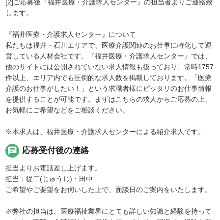
[2]ご応募後『福井医療・介護求人センター』の担当者よりご連絡致
します。
『福井医療・介護求人センター』について
私たちは福井・石川エリアで、医療介護関連のお仕事に特化して運
営している人材会社です。『福井医療・介護求人センター』では、
他のサイトには公開されていない求人情報も扱っており、常時1757
件以上、エリア内でも圧倒的な求人数を掲載しております。「医療
介護のお仕事がしたい！」という求職者様にピッタリのお仕事情報
を提供することが可能です。まずはこちらの求人からご応募の上、
お気軽にご希望などをご相談ください。
※本求人は、福井医療・介護求人センターによる紹介求人です。
chat
応募受付後の連絡
担当よりお電話差し上げます。
担当：從二(じゅうじ)・田中
ご希望やご要望をお伺いした上で、面談日のご案内をいたします。
※弊社の担当は、医療福祉業界にとても詳しい知識と経験を持って