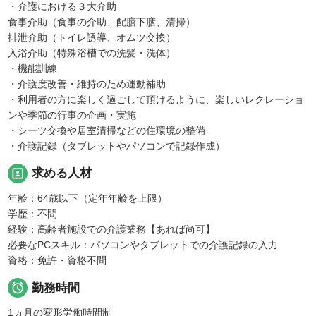
・介護における３大介助
食事介助（食事の介助、配膳下膳、清掃）
排泄介助（トイレ誘導、オムツ交換）
入浴介助（特殊浴槽での洗髪・洗体）
・機能訓練
・介護度改善・維持のため運動補助
・利用者の方に楽しく過ごして頂けるように、楽しいレクレーショ
ンや季節の行事の企画・実施
・シーツ交換や居室清掃などの住環境の整備
・介護記録（タブレットやパソコンで記録作成）
portrait
求める人材
年齢：64歳以下（定年年齢を上限）
学歴：不問
経験：高齢者施設での介護業務【あれば尚可】
必要なPCスキル：パソコンやタブレットでの介護記録の入力
資格：免許・資格不問

勤務時間
1ヵ月の変形労働時間制