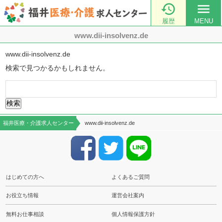

menu
履歴
MENU
www.dii-insolvenz.de
www.dii-insolvenz.de
検索で見つかるかもしれません。
検
索:
福井医療・介護求人センター
www.dii-insolvenz.de
はじめての方へ
よくあるご質問
お役立ち情報
運営会社案内
無料お仕事相談
個人情報保護方針