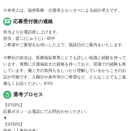
※本求人は、福井医療・介護求人センターによる紹介求人です。
chat
応募受付後の連絡
担当よりお電話差し上げます。
担当：從二(じゅうじ)・田中
ご希望やご要望をお伺いした上で、面談日のご案内をいたします。
※弊社の担当は、医療福祉業界にとても詳しい知識と経験を持って
います。実際に介護福祉士の資格を持っており、現場での経験も有
しています。働く方の気持ちをしっかり理解しているからこそのお
話が可能です。入職日や条件等のご希望など、どんなことでもご遠
慮なくお話ください。KYO
replay
選考プロセス
【STEP1】
応募ボタン・お電話にてお問合わせください。
▼
【STEP2】
面接（人事担当者）