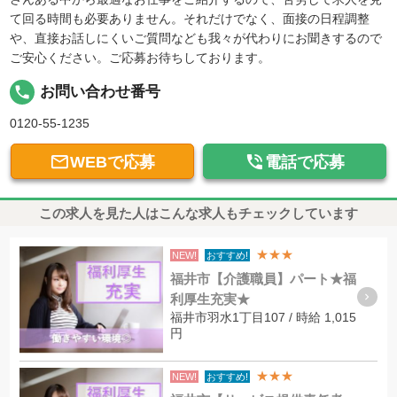
て回る時間も必要ありません。それだけでなく、面接の日程調整
や、直接お話しにくいご質問なども我々が代わりにお聞きするので
ご安心ください。ご応募お待ちしております。
local_phone
お問い合わせ番号
0120-55-1235


WEBで応募
電話で応募
この求人を見た人はこんな求人もチェックしています
★★★
NEW!
おすすめ!
福井市【介護職員】パート★福
利厚生充実★
福井市羽水1丁目107 / 時給 1,015
円
★★★
NEW!
おすすめ!