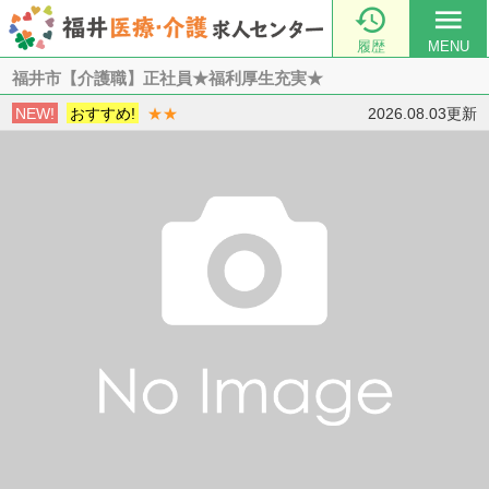

menu
履歴
MENU
福井市【介護職】正社員★福利厚生充実★
NEW!
おすすめ!
★★
2026.08.03更新