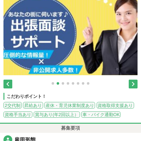


こだわりポイント！
2交代制
昇給あり
産休・育児休業制度あり
資格取得支援あり
資格手当あり
賞与あり(年2回以上）
車・バイク通勤OK
募集要項
person
雇用形態