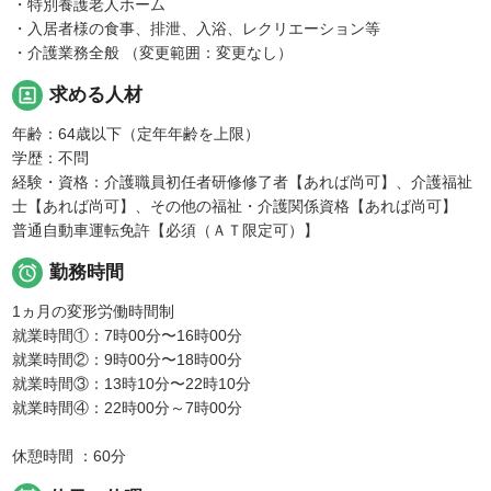
・特別養護老人ホーム
・入居者様の食事、排泄、入浴、レクリエーション等
・介護業務全般 （変更範囲：変更なし）
portrait
求める人材
年齢：64歳以下（定年年齢を上限）
学歴：不問
経験・資格：介護職員初任者研修修了者【あれば尚可】、介護福祉
士【あれば尚可】、その他の福祉・介護関係資格【あれば尚可】
普通自動車運転免許【必須（ＡＴ限定可）】

勤務時間
1ヵ月の変形労働時間制
就業時間①：7時00分〜16時00分
就業時間②：9時00分〜18時00分
就業時間③：13時10分〜22時10分
就業時間④：22時00分～7時00分
休憩時間 ：60分