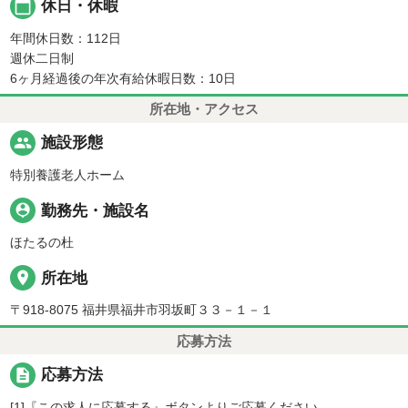
calendar_today
休日・休暇
年間休日数：112日
週休二日制
6ヶ月経過後の年次有給休暇日数：10日
所在地・アクセス
people
施設形態
特別養護老人ホーム
person_pin
勤務先・施設名
ほたるの杜
place
所在地
〒918-8075 福井県福井市羽坂町３３－１－１
応募方法
description
応募方法
[1]『この求人に応募する』ボタンよりご応募ください。