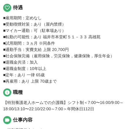
favorite_border
待遇
■雇用期間：定めなし
■受動喫煙対策：あり（屋内禁煙）
■マイカー通勤：可（駐車場あり）
■転勤の可能性：あり 福井市本堂町５１－３３ 高雄苑
■試用期間：３ヵ月 ※同条件
■通勤手当：実費支給 上限 20,700円
■社会保険完備（雇用保険，労災保険，健康保険，厚生年金）
■退職金共済：加入
■退職金制度：10年以上
■定年：あり 一律 65歳
■再雇用：あり 上限 70歳まで
info
職種
【特別養護老人ホームでの介護職】シフト制＜7:00〜16:00/9:00～
18:00/13:10〜22:10/22:00～7:00＞年間休日112日
label
仕事内容