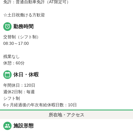
免許：普通自動車免許（AT限定可）
☆土日祝働ける方歓迎

勤務時間
交替制（シフト制）
08:30～17:00
残業なし
休憩：60分
calendar_today
休日・休暇
年間休日：120日
週休2日制：毎週
シフト制
6ヶ月経過後の年次有給休暇日数：10日
所在地・アクセス
people
施設形態