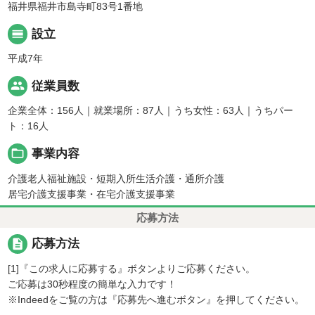
福井県福井市島寺町83号1番地
calendar_view_day
設立
平成7年
people
従業員数
企業全体：156人｜就業場所：87人｜うち女性：63人｜うちパー
ト：16人
folder_open
事業内容
介護老人福祉施設・短期入所生活介護・通所介護
居宅介護支援事業・在宅介護支援事業
応募方法
description
応募方法
[1]『この求人に応募する』ボタンよりご応募ください。
ご応募は30秒程度の簡単な入力です！
※Indeedをご覧の方は『応募先へ進むボタン』を押してください。