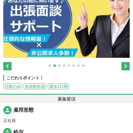


こだわりポイント！
日勤のみ
未経験歓迎
週休2日制
募集要項
person
雇用形態
正社員
attach_money
給与