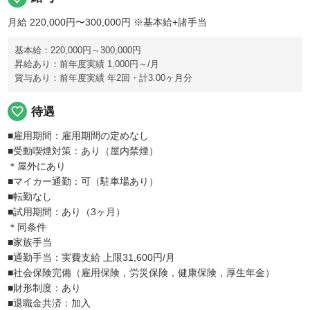
月給 220,000円〜300,000円
※基本給+諸手当
基本給：220,000円～300,000円
昇給あり：前年度実績 1,000円～/月
賞与あり：前年度実績 年2回・計3.00ヶ月分
favorite_border
待遇
■雇用期間：雇用期間の定めなし
■受動喫煙対策：あり（屋内禁煙）
＊屋外にあり
■マイカー通勤：可（駐車場あり）
■転勤なし
■試用期間：あり（3ヶ月）
＊同条件
■家族手当
■通勤手当：実費支給 上限31,600円/月
■社会保険完備（雇用保険，労災保険，健康保険，厚生年金）
■財形制度：あり
■退職金共済：加入