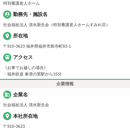
特別養護老人ホーム
person_pin
勤務先・施設名
社会福祉法人 清水新生会（特別養護老人ホームすみれ荘）
place
所在地
〒910-3623 福井県福井市島寺町83-1

アクセス
《お車でお越しの場合》
・福井鉄道 泰澄の里駅から15分
企業情報
business
企業名
社会福祉法人 清水新生会
place
本社所在地
〒910-3623