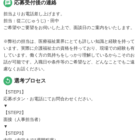
chat
応募受付後の連絡
担当よりお電話差し上げます。
担当：從二(じゅうじ)・田中
ご希望やご要望をお伺いした上で、面談日のご案内をいたします。
※弊社の担当は、医療福祉業界にとても詳しい知識と経験を持って
います。実際に介護福祉士の資格を持っており、現場での経験も有
しています。働く方の気持ちをしっかり理解しているからこそのお
話が可能です。入職日や条件等のご希望など、どんなことでもご遠
慮なくお話ください。
replay
選考プロセス
【STEP1】
応募ボタン・お電話にてお問合わせください。
▼
【STEP2】
面接（人事担当者）
▼
【STEP3】
内定（内定まで1週間程度）