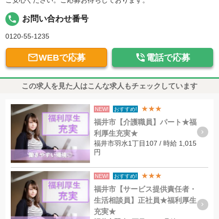
ご安心ください。ご応募お待ちしております。
local_phone
お問い合わせ番号
0120-55-1235


WEBで応募
電話で応募
この求人を見た人はこんな求人もチェックしています
★★★
NEW!
おすすめ!
福井市【介護職員】パート★福
利厚生充実★
福井市羽水1丁目107 / 時給 1,015
円
★★★
NEW!
おすすめ!
福井市【サービス提供責任者・
生活相談員】正社員★福利厚生
充実★