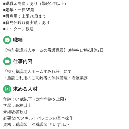
■退職金制度：あり（勤続1年以上）
■定年：一律65歳
■再雇用：上限70歳まで
■育児休暇取得実績：あり
■U・Iターン歓迎
info
職種
【特別養護老人ホームの看護職員】8時半-17時/週休2日
label
仕事内容
「特別養護老人ホームすみれ荘」にて
・施設ご利用のご高齢者の体調管理・看護業務
portrait
求める人材
年齢：64歳以下（定年年齢を上限）
学歴：高校以上
未経験者歓迎
必要なPCスキル：パソコンの基本操作
資格：看護師、准看護師 ＊いずれか