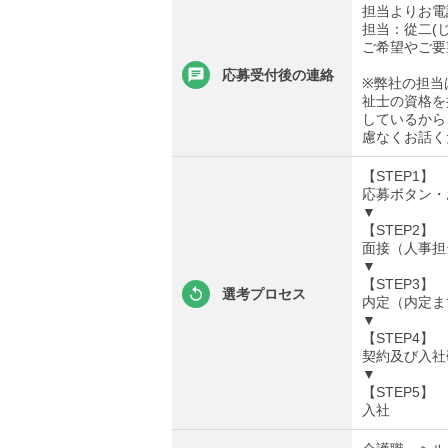
担当よりお電
担当：從二(
ご希望やご要
応募受付後の連絡
※弊社の担当
祉士の資格を
しているから
慮なくお話く
【STEP1】
応募ボタン・
▼
【STEP2】
面接（人事担
▼
【STEP3】
選考プロセス
内定（内定ま
▼
【STEP4】
契約及び入社
▼
【STEP5】
入社