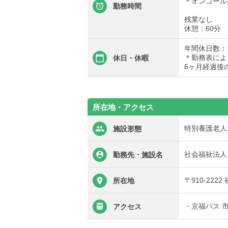
＊オンコール
勤務時間
残業なし
休憩：60分
年間休日数：1
＊勤務表によ
休日・休暇
6ヶ月経過後
所在地・アクセス
特別養護老人
施設形態
社会福祉法人
勤務先・施設名
〒910-222
所在地
・京福バス 
アクセス