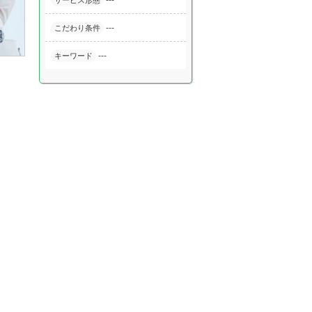
---
サービス形態
---
こだわり条件
---
キーワード