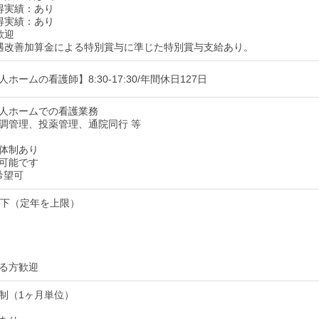
得実績：あり
得実績：あり
歓迎
遇改善加算金による特別賞与に準じた特別賞与支給あり。
ホームの看護師】8:30-17:30/年間休日127日
人ホームでの看護業務
調管理、投薬管理、通院同行 等
体制あり
可能です
希望可
以下（定年を上限）
る方歓迎
制（1ヶ月単位）