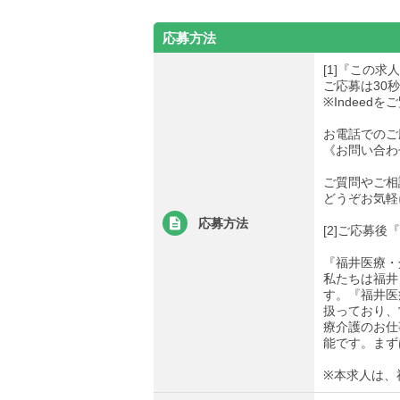
応募方法
[1]『この
ご応募は30
※Indee
お電話でのご
《お問い合わせ先
ご質問やご相
どうぞお気軽
応募方法
[2]ご応募
『福井医療・
私たちは福井
す。『福井医
扱っており、
療介護のお仕
能です。まず
※本求人は、