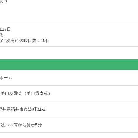
あり
27日
る
の年次有給休暇日数：10日
ホーム
 美山友愛会（美山貴寿苑）
2 福井県福井市市波町31-2
市波バス停から徒歩5分