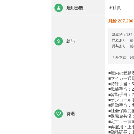
正社員
雇用形態
月給 207,20
基本給：182,
昇給あり：前年
給与
賞与あり：前年
＊基本給：経
■屋内の受動
■マイカー通
■特殊手当：5,
■職能手当：20
■皆勤手当：2,
■オンコール手
■通勤手当：実
■社会保険完
待遇
■退職金共済
■定年：一律6
■再雇用：上
■勤務延長：