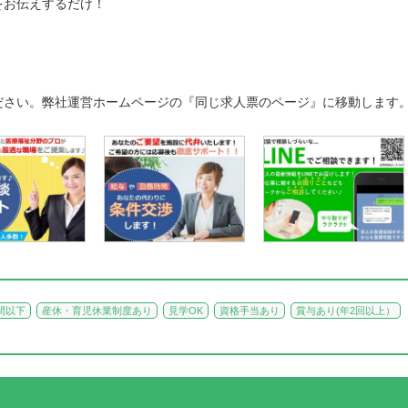
をお伝えするだけ！
ださい。弊社運営ホームページの『同じ求人票のページ』に移動します
間以下
産休・育児休業制度あり
見学OK
資格手当あり
賞与あり(年2回以上）