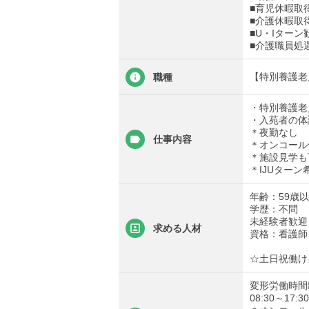
■育児休暇取
■介護休暇取
■U・Iターン
■介護職員処
【特別養護老人
職種
・特別養護老
・入苑者の体
＊夜勤なし
仕事内容
＊オンコール
＊施設見学も
＊IJUターン
年齢：59歳
学歴：不問
未経験者歓迎
求める人材
資格：看護師
☆土日祝働け
変形労働時間
08:30～17:30