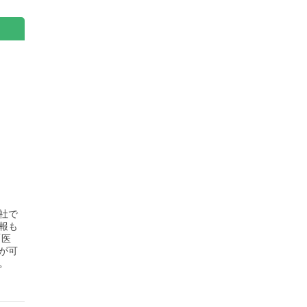
社で
報も
「医
が可
。