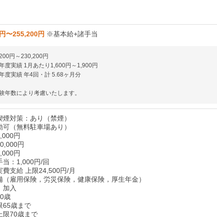
0円〜255,200円
※基本給+諸手当
200円～230,200円
度実績 1月あたり1,600円～1,900円
度実績 年4回・計 5.68ヶ月分
験年数により考慮いたします。
喫煙対策：あり（禁煙）
勤可（無料駐車場あり）
000円
,000円
000円
当：1,000円/回
費支給 上限24,500円/月
備（雇用保険，労災保険，健康保険，厚生年金）
：加入
0歳
限65歳まで
上限70歳まで