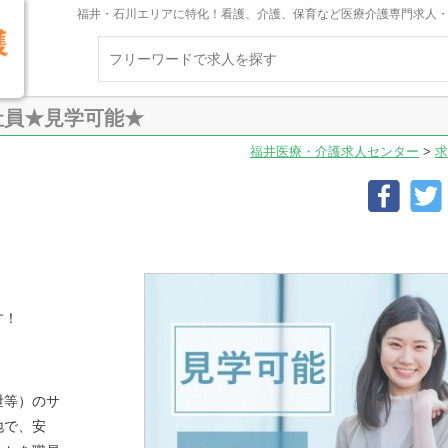
福井・石川エリアに特化！看護、介護、保育など医療介護専門求人
社員★見学可能★
福井医療・介護求人センター
>
求
す！
泄等）のサ
地で、安