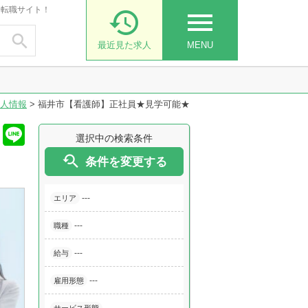
・転職サイト！

menu

最近見た求人
MENU
人情報
>
福井市【看護師】正社員★見学可能★
選択中の検索条件

条件を変更する
---
エリア
---
職種
---
給与
---
雇用形態