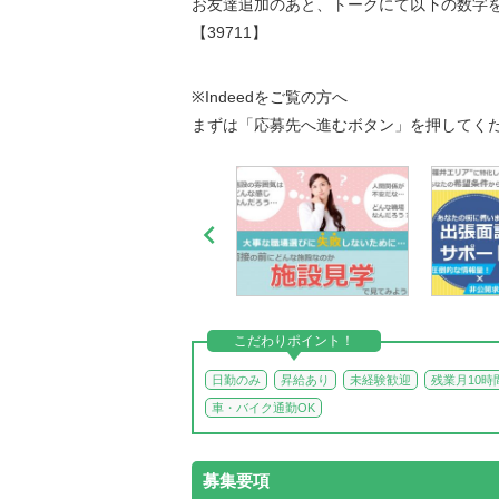
お友達追加のあと、トークにて以下の数字
【39711】
※Indeedをご覧の方へ
まずは「応募先へ進むボタン」を押してく

こだわりポイント！
日勤のみ
昇給あり
未経験歓迎
残業月10時
車・バイク通勤OK
募集要項