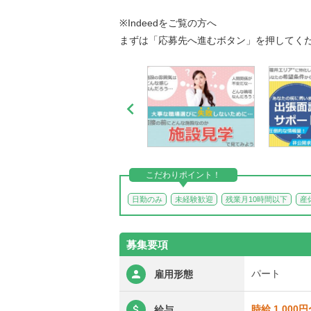
※Indeedをご覧の方へ
まずは「応募先へ進むボタン」を押してく

こだわりポイント！
日勤のみ
未経験歓迎
残業月10時間以下
産
募集要項
パート
雇用形態
時給 1,000
給与