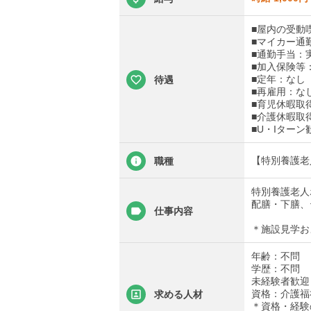
■屋内の受動
■マイカー通
■通勤手当：実
■加入保険等
■定年：なし
待遇
■再雇用：な
■育児休暇取
■介護休暇取
■U・Iターン
【特別養護老
職種
特別養護老人
配膳・下膳、
仕事内容
＊施設見学お
年齢：不問
学歴：不問
未経験者歓迎
資格：介護福
求める人材
＊資格・経験