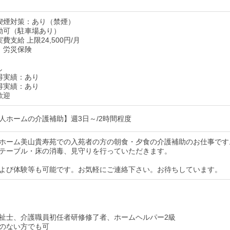
喫煙対策：あり（禁煙）
勤可（駐車場あり）
費支給 上限24,500円/月
：労災保険
し
得実績：あり
得実績：あり
歓迎
人ホームの介護補助】週3日～/2時間程度
ホーム美山貴寿苑での入苑者の方の朝食・夕食の介護補助のお仕事です
テーブル・床の消毒、見守りを行っていただきます。
よび体験等も可能です。お気軽にご連絡下さい。お待ちしています。
祉士、介護職員初任者研修修了者、ホームヘルパー2級
のない方でも可