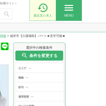
・転職サイト！

menu

最近見た求人
MENU
情報
>
福井市【介護補助】パート★見学可能★
選択中の検索条件

条件を変更する
---
エリア
---
職種
---
給与
---
雇用形態