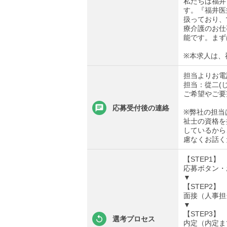
私たちは福井
す。『福井医
扱っており、
療介護のお仕
能です。まず
※本求人は、
担当よりお電
担当：從二(
ご希望やご要
応募受付後の連絡
※弊社の担当
祉士の資格を
しているから
慮なくお話く
【STEP1】
応募ボタン・
▼
【STEP2】
面接（人事担
▼
【STEP3】
選考プロセス
内定（内定ま