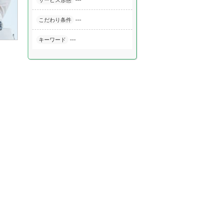
---
サービス形態
---
こだわり条件
---
キーワード