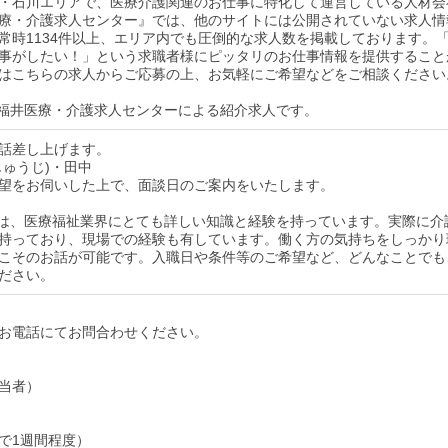
・石川エリアで、医療介護関連のお仕事に特化して運営している人材会
療・介護求人センター』では、他のサイトには公開されていない求人情
常時1134件以上、エリア内でも圧倒的な求人数を掲載しております。
事がしたい！」という求職者様にピッタリのお仕事情報を提供すること
はこちらの求人からご応募の上、お気軽にご希望などをご相談ください
福井医療・介護求人センターによる紹介求人です。
話差し上げます。
じゅうじ)・田中
望をお伺いした上で、面談日のご案内をいたします。
は、医療福祉業界にとても詳しい知識と経験を持っています。実際に介
持っており、現場での経験も有しています。働く方の気持ちをしっかり
こそのお話が可能です。入職日や条件等のご希望など、どんなことでも
ださい。
お電話にてお問合わせください。
当者）
で1週間程度）