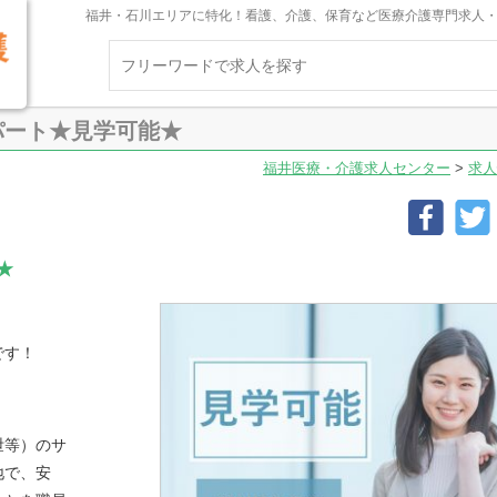
福井・石川エリアに特化！看護、介護、保育など医療介護専門求人
パート★見学可能★
福井医療・介護求人センター
>
求人
★
です！
泄等）のサ
地で、安