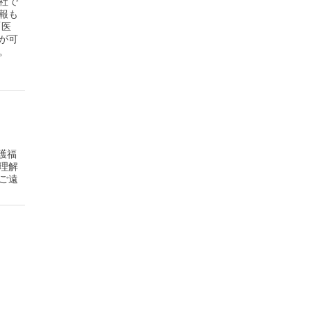
社で
報も
「医
が可
。
護福
理解
ご遠