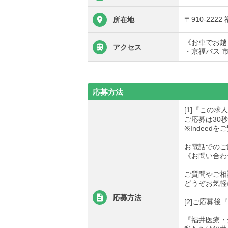
〒910-222
所在地
《お車でお越
アクセス
・京福バス 
応募方法
[1]『この
ご応募は30
※Indee
お電話でのご
《お問い合わせ先
ご質問やご相
どうぞお気軽
応募方法
[2]ご応募
『福井医療・