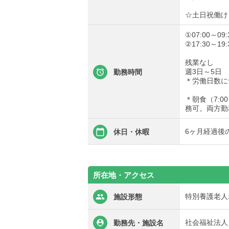
☆土日祝働け
①07:00～09:
②17:30～19:
残業なし
週3日～5日
勤務時間
＊労働日数に
＊朝食（7:0
務可。両方勤
6ヶ月経過後
休日・休暇
所在地・アクセス
特別養護老人
施設形態
社会福祉法人
勤務先・施設名