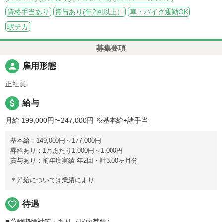
資格手当あり
賞与あり(年2回以上）
車・バイク通勤OK
駅チカ
募集要項
person
雇用形態
正社員
attach_money
給与
月給 199,000円〜247,000円
※基本給+諸手当
基本給：149,000円～177,000円
昇給あり：1月あたり1,000円～1,000円
賞与あり：前年度実績 年2回・計3.00ヶ月分
＊昇給については業績により
favorite_border
待遇
■受動喫煙対策：あり（屋内禁煙）