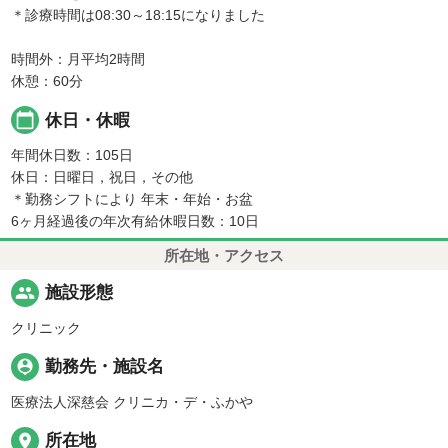
＊診療時間は08:30～18:15になりました
時間外：月平均2時間
休憩：60分
calendar_today
休日・休暇
年間休日数：105日
休日：日曜日，祝日，その他
＊勤務シフトにより 年末・年始・お盆
6ヶ月経過後の年次有給休暇日数：10日
所在地・アクセス
people
施設形態
クリニック
person_pin
勤務先・施設名
医療法人深慈会 クリニカ・デ・ふかや
place
所在地