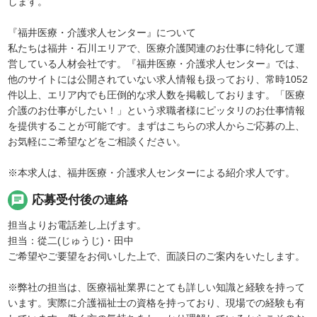
します。
『福井医療・介護求人センター』について
私たちは福井・石川エリアで、医療介護関連のお仕事に特化して運
営している人材会社です。『福井医療・介護求人センター』では、
他のサイトには公開されていない求人情報も扱っており、常時1052
件以上、エリア内でも圧倒的な求人数を掲載しております。「医療
介護のお仕事がしたい！」という求職者様にピッタリのお仕事情報
を提供することが可能です。まずはこちらの求人からご応募の上、
お気軽にご希望などをご相談ください。
※本求人は、福井医療・介護求人センターによる紹介求人です。
chat
応募受付後の連絡
担当よりお電話差し上げます。
担当：從二(じゅうじ)・田中
ご希望やご要望をお伺いした上で、面談日のご案内をいたします。
※弊社の担当は、医療福祉業界にとても詳しい知識と経験を持って
います。実際に介護福祉士の資格を持っており、現場での経験も有