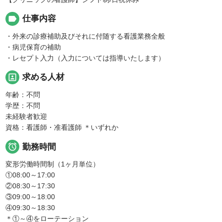
label
仕事内容
・外来の診療補助及びそれに付随する看護業務全般
・病児保育の補助
・レセプト入力（入力については指導いたします）
portrait
求める人材
年齢：不問
学歴：不問
未経験者歓迎
資格：看護師・准看護師 ＊いずれか

勤務時間
変形労働時間制（1ヶ月単位）
①08:00～17:00
②08:30～17:30
③09:00～18:00
④09:30～18:30
＊①～④をローテーション