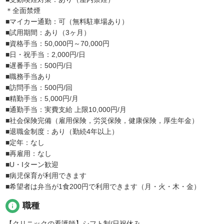
＊全面禁煙
■マイカー通勤：可（無料駐車場あり）
■試用期間：あり（3ヶ月）
■資格手当：50,000円～70,000円
■日・祝手当：2,000円/日
■遅番手当：500円/日
■職務手当あり
■訪問手当：500円/回
■精勤手当：5,000円/月
■通勤手当：実費支給 上限10,000円/月
■社会保険完備（雇用保険，労災保険，健康保険，厚生年金）
■退職金制度：あり（勤続4年以上）
■定年：なし
■再雇用：なし
■U・Iターン歓迎
■病児保育が利用できます
■希望者は弁当が1食200円で利用できます（月・火・木・金）
info
職種
【クリニックの看護師】シフト制/日祝休み