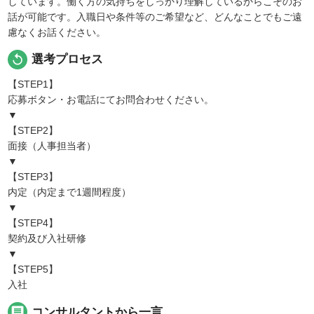
しています。働く方の気持ちをしっかり理解しているからこそのお
話が可能です。入職日や条件等のご希望など、どんなことでもご遠
慮なくお話ください。
replay
選考プロセス
【STEP1】
応募ボタン・お電話にてお問合わせください。
▼
【STEP2】
面接（人事担当者）
▼
【STEP3】
内定（内定まで1週間程度）
▼
【STEP4】
契約及び入社研修
▼
【STEP5】
入社
message
コンサルタントから一言