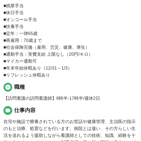
■残業手当
■休日手当
■オンコール手当
■扶養手当
■定年：一律65歳
■再雇用：70歳まで
■社会保険完備（雇用、労災、健康、厚生）
■通勤手当：実費支給 上限なし（20円/キロ）
■マイカー通勤可
■年末年始休暇あり（12/31～1/3）
■リフレッシュ休暇あり
info
職種
【訪問看護の訪問看護師】8時半-17時半/週休2日
label
仕事内容
在宅や施設で療養されている方のお世話や健康管理、主治医の指示
のもと治療、処置などを行います。病院とは違い、その方らしい生
活を送れるよう援助しながら看護師としての技術、知識、経験を十