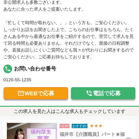
非公開求人も多数ございます。
あなたに合った求人をご提案いたします。
「忙しくて時間が取れない、、」という方も、ご安心ください。
しっかりお話をお聞きした上で、こちらのお仕事はもちろん、たく
さんある中から最適なお仕事をご紹介するので、苦労して求人を見
て回る時間も必要ありません。それだけでなく、面接の日程調整
や、直接お話しにくいご質問なども我々が代わりにお聞きするので
ご安心ください。ご応募お待ちしております。
local_phone
お問い合わせ番号
0120-55-1235


WEBで応募
電話で応募
この求人を見た人はこんな求人もチェックしています
★★★
NEW!
おすすめ!
福井市【介護職員】パート★福