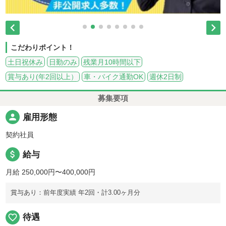


こだわりポイント！
土日祝休み
日勤のみ
残業月10時間以下
賞与あり(年2回以上）
車・バイク通勤OK
週休2日制
募集要項
person
雇用形態
契約社員
attach_money
給与
月給 250,000円〜400,000円
賞与あり：前年度実績 年2回・計3.00ヶ月分
favorite_border
待遇