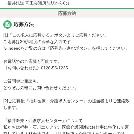
・福井鉄道 商工会議所前駅から8分
応募方法
description
応募方法
[1]『この求人に応募する』ボタンよりご応募ください。
ご応募は30秒程度の簡単な入力です！
※Indeedをご覧の方は『応募先へ進むボタン』を押してください。
お電話でのご応募も可能です。
《お問い合わせ先》0120-55-1235
ご質問やご相談も、
どうぞお気軽にお問い合わせください。
[2]ご応募後『福井医療・介護求人センター』の担当者よりご連絡致
します。
『福井医療・介護求人センター』について
私たちは福井・石川エリアで、医療介護関連のお仕事に特化して運
営している人材会社です。『福井医療・介護求人センター』では、