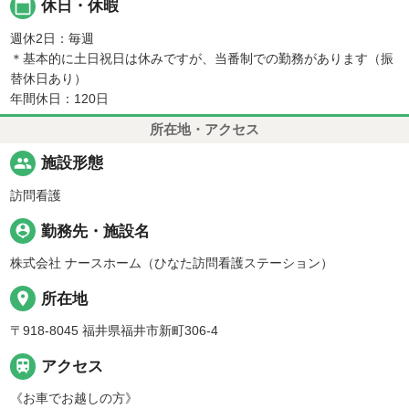
calendar_today
休日・休暇
週休2日：毎週
＊基本的に土日祝日は休みですが、当番制での勤務があります（振
替休日あり）
年間休日：120日
所在地・アクセス
people
施設形態
訪問看護
person_pin
勤務先・施設名
株式会社 ナースホーム（ひなた訪問看護ステーション）
place
所在地
〒918-8045 福井県福井市新町306-4

アクセス
《お車でお越しの方》