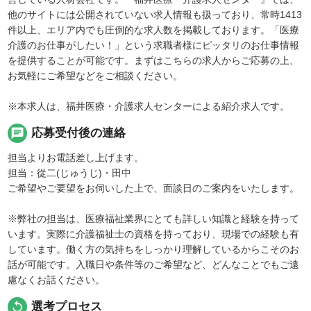
他のサイトには公開されていない求人情報も扱っており、常時1413
件以上、エリア内でも圧倒的な求人数を掲載しております。「医療
介護のお仕事がしたい！」という求職者様にピッタリのお仕事情報
を提供することが可能です。まずはこちらの求人からご応募の上、
お気軽にご希望などをご相談ください。
※本求人は、福井医療・介護求人センターによる紹介求人です。
chat
応募受付後の連絡
担当よりお電話差し上げます。
担当：從二(じゅうじ)・田中
ご希望やご要望をお伺いした上で、面談日のご案内をいたします。
※弊社の担当は、医療福祉業界にとても詳しい知識と経験を持って
います。実際に介護福祉士の資格を持っており、現場での経験も有
しています。働く方の気持ちをしっかり理解しているからこそのお
話が可能です。入職日や条件等のご希望など、どんなことでもご遠
慮なくお話ください。
replay
選考プロセス