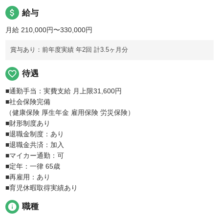
attach_money
給与
月給 210,000円〜330,000円
賞与あり：前年度実績 年2回 計3.5ヶ月分
favorite_border
待遇
■通勤手当：実費支給 月上限31,600円
■社会保険完備
（健康保険 厚生年金 雇用保険 労災保険）
■財形制度あり
■退職金制度：あり
■退職金共済：加入
■マイカー通勤：可
■定年：一律 65歳
■再雇用：あり
■育児休暇取得実績あり
info
職種