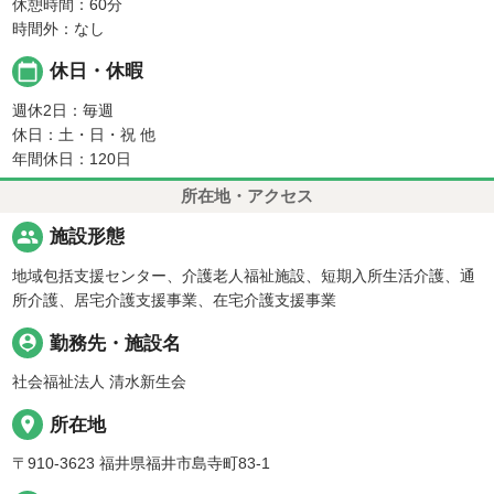
休憩時間：60分
時間外：なし
calendar_today
休日・休暇
週休2日：毎週
休日：土・日・祝 他
年間休日：120日
所在地・アクセス
people
施設形態
地域包括支援センター、介護老人福祉施設、短期入所生活介護、通
所介護、居宅介護支援事業、在宅介護支援事業
person_pin
勤務先・施設名
社会福祉法人 清水新生会
place
所在地
〒910-3623 福井県福井市島寺町83-1