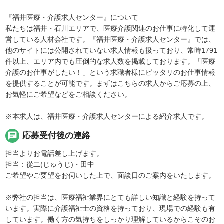
『福井医療・介護求人センター』について
私たちは福井・石川エリアで、医療介護関連のお仕事に特化して運
営している人材会社です。『福井医療・介護求人センター』では、
他のサイトには公開されていない求人情報も扱っており、常時1791
件以上、エリア内でも圧倒的な求人数を掲載しております。「医療
介護のお仕事がしたい！」という求職者様にピッタリのお仕事情報
を提供することが可能です。まずはこちらの求人からご応募の上、
お気軽にご希望などをご相談ください。
※本求人は、福井医療・介護求人センターによる紹介求人です。
chat
応募受付後の連絡
担当よりお電話差し上げます。
担当：從二(じゅうじ)・田中
ご希望やご要望をお伺いした上で、面談日のご案内をいたします。
※弊社の担当は、医療福祉業界にとても詳しい知識と経験を持って
います。実際に介護福祉士の資格を持っており、現場での経験も有
しています。働く方の気持ちをしっかり理解しているからこそのお