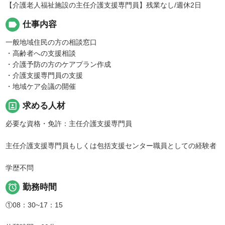
【介護老人福祉施設の主任介護支援専門員】残業なし/週休2日
label
仕事内容
一般地域住民の方の相談窓口
・高齢者への支援相談
・介護予防の方のケアプラン作成
・介護支援専門員の支援
・地域ケア会議の開催
portrait
求める人材
必要な資格・免許：主任介護支援専門員
主任介護支援専門員もしくは包括支援センター職員としての経験者
学歴不問

勤務時間
①08：30~17：15