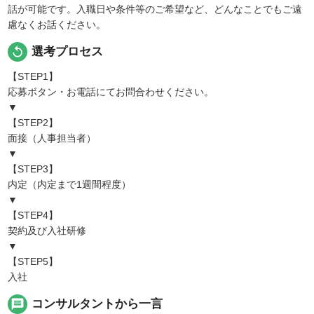
話が可能です。入職日や条件等のご希望など、どんなことでもご遠
慮なくお話ください。
replay
選考プロセス
【STEP1】
応募ボタン・お電話にてお問合わせください。
▼
【STEP2】
面接（人事担当者）
▼
【STEP3】
内定（内定まで1週間程度）
▼
【STEP4】
契約及び入社研修
▼
【STEP5】
入社
message
コンサルタントから一言