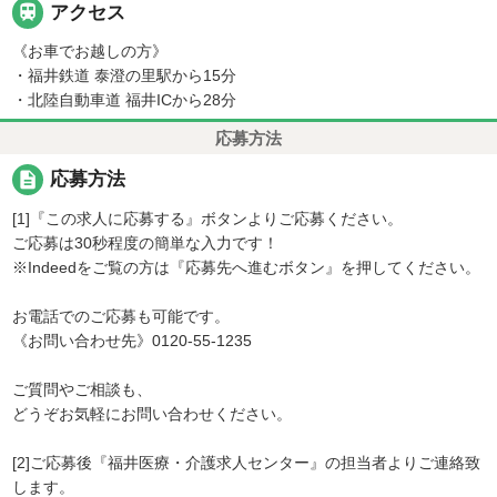

アクセス
《お車でお越しの方》
・福井鉄道 泰澄の里駅から15分
・北陸自動車道 福井ICから28分
応募方法
description
応募方法
[1]『この求人に応募する』ボタンよりご応募ください。
ご応募は30秒程度の簡単な入力です！
※Indeedをご覧の方は『応募先へ進むボタン』を押してください。
お電話でのご応募も可能です。
《お問い合わせ先》0120-55-1235
ご質問やご相談も、
どうぞお気軽にお問い合わせください。
[2]ご応募後『福井医療・介護求人センター』の担当者よりご連絡致
します。