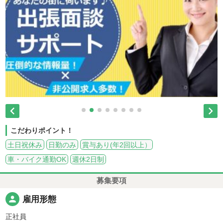


こだわりポイント！
土日祝休み
日勤のみ
賞与あり(年2回以上）
車・バイク通勤OK
週休2日制
募集要項
person
雇用形態
正社員