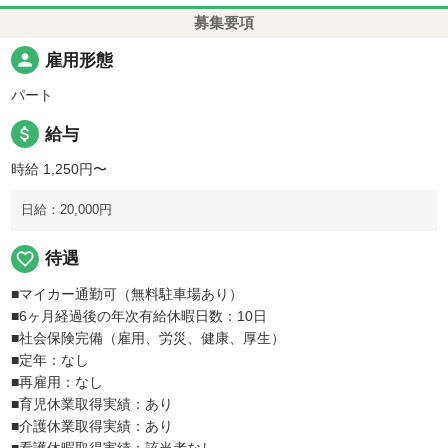
募集要項
person
雇用形態
パート
attach_money
給与
時給 1,250円〜
日給：20,000円
favorite_border
待遇
■マイカー通勤可（無料駐車場あり）
■6ヶ月経過後の年次有給休暇日数：10日
■社会保険完備（雇用、労災、健康、厚生）
■定年：なし
■再雇用：なし
■育児休業取得実績：あり
■介護休業取得実績：あり
■看護休暇取得実績：該当者なし