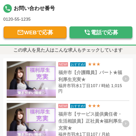
local_phone
お問い合わせ番号
0120-55-1235


WEBで応募
電話で応募
この求人を見た人はこんな求人もチェックしています
★★★
NEW!
おすすめ!
福井市【介護職員】パート★福
利厚生充実★
福井市羽水1丁目107 / 時給 1,015
円
★★★
NEW!
おすすめ!
福井市【サービス提供責任者・
生活相談員】正社員★福利厚生
充実★
福井市羽水1丁目107 / 月給