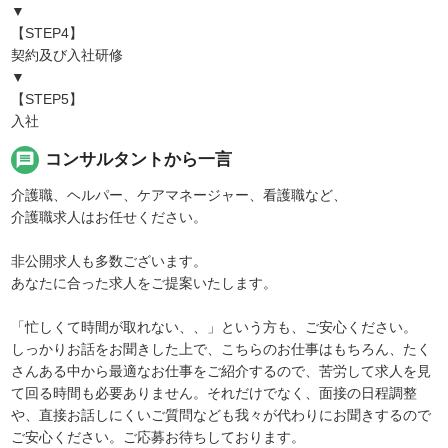
▼
【STEP4】
契約及び入社研修
▼
【STEP5】
入社
message
コンサルタントから一言
介護職、ヘルパー、ケアマネージャー、看護職など、
介護職求人はお任せください。
非公開求人も多数ございます。
あなたに合った求人をご提案いたします。
「忙しくて時間が取れない、、」という方も、ご安心ください。
しっかりお話をお聞きした上で、こちらのお仕事はもちろん、たく
さんある中から最適なお仕事をご紹介するので、苦労して求人を見
て回る時間も必要ありません。それだけでなく、面接の日程調整
や、直接お話しにくいご質問なども我々が代わりにお聞きするので
ご安心ください。ご応募お待ちしております。