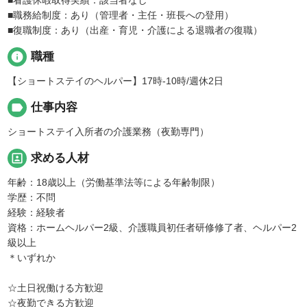
■職務給制度：あり（管理者・主任・班長への登用）
■復職制度：あり（出産・育児・介護による退職者の復職）
info
職種
【ショートステイのヘルパー】17時-10時/週休2日
label
仕事内容
ショートステイ入所者の介護業務（夜勤専門）
portrait
求める人材
年齢：18歳以上（労働基準法等による年齢制限）
学歴：不問
経験：経験者
資格：ホームヘルパー2級、介護職員初任者研修修了者、ヘルパー2
級以上
＊いずれか
☆土日祝働ける方歓迎
☆夜勤できる方歓迎