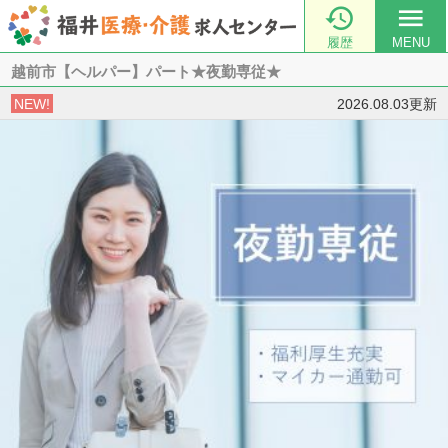

menu
履歴
MENU
越前市【ヘルパー】パート★夜勤専従★
NEW!
2026.08.03更新