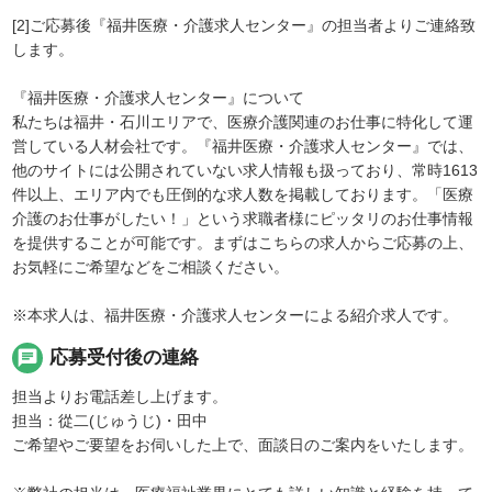
[2]ご応募後『福井医療・介護求人センター』の担当者よりご連絡致
します。
『福井医療・介護求人センター』について
私たちは福井・石川エリアで、医療介護関連のお仕事に特化して運
営している人材会社です。『福井医療・介護求人センター』では、
他のサイトには公開されていない求人情報も扱っており、常時1613
件以上、エリア内でも圧倒的な求人数を掲載しております。「医療
介護のお仕事がしたい！」という求職者様にピッタリのお仕事情報
を提供することが可能です。まずはこちらの求人からご応募の上、
お気軽にご希望などをご相談ください。
※本求人は、福井医療・介護求人センターによる紹介求人です。
chat
応募受付後の連絡
担当よりお電話差し上げます。
担当：從二(じゅうじ)・田中
ご希望やご要望をお伺いした上で、面談日のご案内をいたします。