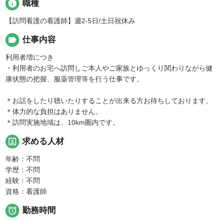
info
職種
【訪問看護の看護師】週2-5日/土日祝休み
label
仕事内容
利用者増につき
・利用者のお宅へ訪問しご本人やご家族とゆっくり関わりながら健
康状態の把握、服薬管理等を行う仕事です。
＊お話をしたり聴いたりすることが出来る方お待ちしております。
＊体力的な負担はありません。
＊訪問実施地域は、10km圏内です。
portrait
求める人材
年齢：不問
学歴：不問
経験：不問
資格：看護師

勤務時間