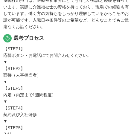
※弊社の担当は、医療福祉業界にとても詳しい知識と経験を持って
います。実際に介護福祉士の資格を持っており、現場での経験も有
しています。働く方の気持ちをしっかり理解しているからこそのお
話が可能です。入職日や条件等のご希望など、どんなことでもご遠
慮なくお話ください。
replay
選考プロセス
【STEP1】
応募ボタン・お電話にてお問合わせください。
▼
【STEP2】
面接（人事担当者）
▼
【STEP3】
内定（内定まで1週間程度）
▼
【STEP4】
契約及び入社研修
▼
【STEP5】