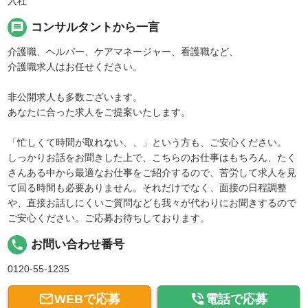
入社
message
コンサルタントから一言
介護職、ヘルパー、ケアマネージャー、看護職など、
介護職求人はお任せください。
非公開求人も多数ございます。
あなたに合った求人をご提案いたします。
「忙しくて時間が取れない、、」という方も、ご安心ください。
しっかりお話をお聞きした上で、こちらのお仕事はもちろん、たく
さんある中から最適なお仕事をご紹介するので、苦労して求人を見
て回る時間も必要ありません。それだけでなく、面接の日程調整
や、直接お話しにくいご質問なども我々が代わりにお聞きするので
ご安心ください。ご応募お待ちしております。
local_phone
お問い合わせ番号
0120-55-1235


WEBで応募
電話で応募