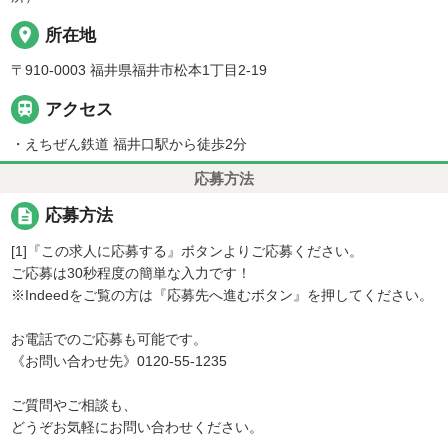
place
所在地
〒910-0003 福井県福井市松本1丁目2-19

アクセス
・えちぜん鉄道 福井口駅から徒歩2分
応募方法
description
応募方法
[1]『この求人に応募する』ボタンよりご応募ください。
ご応募は30秒程度の簡単な入力です！
※Indeedをご覧の方は『応募先へ進むボタン』を押してください。
お電話でのご応募も可能です。
《お問い合わせ先》0120-55-1235
ご質問やご相談も、
どうぞお気軽にお問い合わせください。