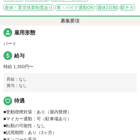
産休・育児休業制度あり
車・バイク通勤OK
週休2日制
駅チカ
募集要項
person
雇用形態
パート
attach_money
給与
時給 1,350円〜
昇給：なし
賞与：なし
favorite_border
待遇
■受動喫煙対策：あり（屋内禁煙）
■マイカー通勤：可（駐車場あり）
■転勤の可能性：なし
■試用期間：あり（3ヶ月）
■オンコール手当