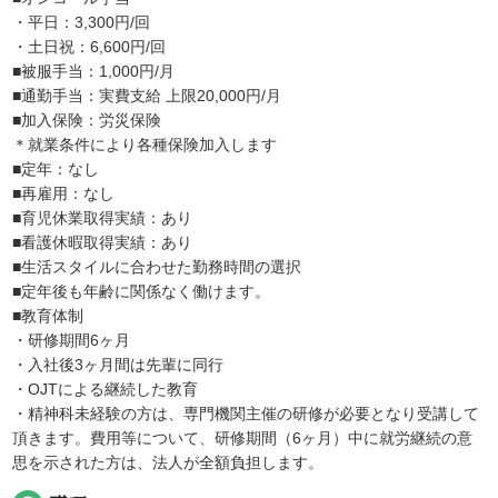
・平日：3,300円/回
・土日祝：6,600円/回
■被服手当：1,000円/月
■通勤手当：実費支給 上限20,000円/月
■加入保険：労災保険
＊就業条件により各種保険加入します
■定年：なし
■再雇用：なし
■育児休業取得実績：あり
■看護休暇取得実績：あり
■生活スタイルに合わせた勤務時間の選択
■定年後も年齢に関係なく働けます。
■教育体制
・研修期間6ヶ月
・入社後3ヶ月間は先輩に同行
・OJTによる継続した教育
・精神科未経験の方は、専門機関主催の研修が必要となり受講して
頂きます。費用等について、研修期間（6ヶ月）中に就労継続の意
思を示された方は、法人が全額負担します。