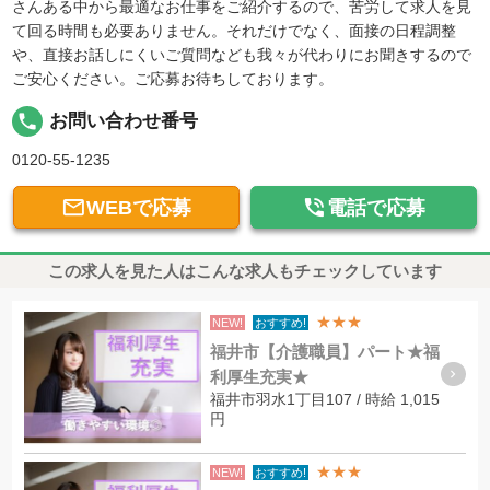
さんある中から最適なお仕事をご紹介するので、苦労して求人を見
て回る時間も必要ありません。それだけでなく、面接の日程調整
や、直接お話しにくいご質問なども我々が代わりにお聞きするので
ご安心ください。ご応募お待ちしております。
local_phone
お問い合わせ番号
0120-55-1235


WEBで応募
電話で応募
この求人を見た人はこんな求人もチェックしています
★★★
NEW!
おすすめ!
福井市【介護職員】パート★福
利厚生充実★
福井市羽水1丁目107 / 時給 1,015
円
★★★
NEW!
おすすめ!