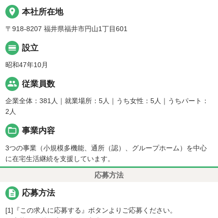
place
本社所在地
〒918-8207 福井県福井市円山1丁目601
calendar_view_day
設立
昭和47年10月
people
従業員数
企業全体：381人｜就業場所：5人｜うち女性：5人｜うちパート：
2人
folder_open
事業内容
3つの事業（小規模多機能、通所（認）、グループホーム）を中心
に在宅生活継続を支援しています。
応募方法
description
応募方法
[1]『この求人に応募する』ボタンよりご応募ください。