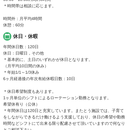
＊時間帯は相談に応じます。
時間外：月平均4時間
休憩：60分
calendar_today
休日・休暇
年間休日数：120日
休日：日曜日，その他
＊基本的に、土日のいずれかが休日となります。
（月平均10日間の休み）
＊年始1/1～1/3休み
6ヶ月経過後の年次有給休暇日数：10日
＊休日希望制度もあります。
1ヶ月単位のシフトによるローテーション勤務となります。
希望休有り（公休）
＊年間休日は120日と充実しています。またとう施設では、子育て
をしながらできるだけ働けるよう支援しており、休日の希望や勤務
時間などシフトにて出来る限り配慮させて頂いていますので何なり
とご相談下さい。