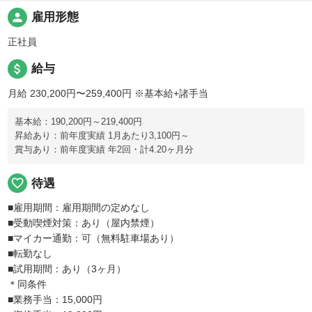
person
雇用形態
正社員
attach_money
給与
月給 230,200円〜259,400円
※基本給+諸手当
基本給：190,200円～219,400円
昇給あり：前年度実績 1月あたり3,100円～
賞与あり：前年度実績 年2回・計4.20ヶ月分
favorite_border
待遇
■雇用期間：雇用期間の定めなし
■受動喫煙対策：あり（屋内禁煙）
■マイカー通勤：可（無料駐車場あり）
■転勤なし
■試用期間：あり（3ヶ月）
＊同条件
■業務手当：15,000円