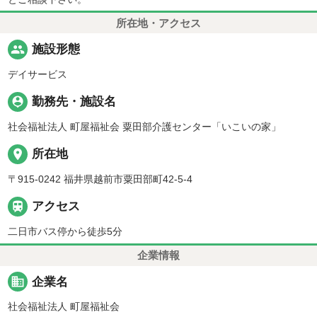
所在地・アクセス
people
施設形態
デイサービス
person_pin
勤務先・施設名
社会福祉法人 町屋福祉会 粟田部介護センター「いこいの家」
place
所在地
〒915-0242 福井県越前市粟田部町42-5-4

アクセス
二日市バス停から徒歩5分
企業情報
business
企業名
社会福祉法人 町屋福祉会