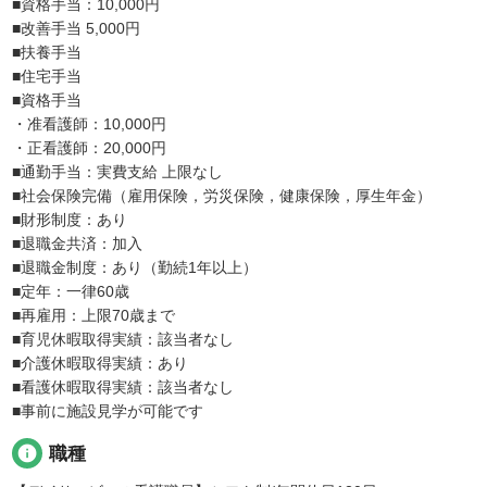
■資格手当：10,000円
■改善手当 5,000円
■扶養手当
■住宅手当
■資格手当
・准看護師：10,000円
・正看護師：20,000円
■通勤手当：実費支給 上限なし
■社会保険完備（雇用保険，労災保険，健康保険，厚生年金）
■財形制度：あり
■退職金共済：加入
■退職金制度：あり（勤続1年以上）
■定年：一律60歳
■再雇用：上限70歳まで
■育児休暇取得実績：該当者なし
■介護休暇取得実績：あり
■看護休暇取得実績：該当者なし
■事前に施設見学が可能です
info
職種