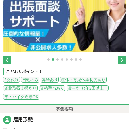


こだわりポイント！
2交代制
日勤のみ
昇給あり
産休・育児休業制度あり
資格取得支援あり
資格手当あり
賞与あり(年2回以上）
車・バイク通勤OK
募集要項
person
雇用形態