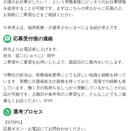
介護のお仕事がしたい！」という求職者様にピッタリのお仕事情報
を提供することが可能です。まずはこちらの求人からご応募の上、
お気軽にご希望などをご相談ください。
※本求人は、福井医療・介護求人センターによる紹介求人です。
chat
応募受付後の連絡
担当よりお電話差し上げます。
担当：從二(じゅうじ)・田中
ご希望やご要望をお伺いした上で、面談日のご案内をいたします。
※弊社の担当は、医療福祉業界にとても詳しい知識と経験を持って
います。実際に介護福祉士の資格を持っており、現場での経験も有
しています。働く方の気持ちをしっかり理解しているからこそのお
話が可能です。入職日や条件等のご希望など、どんなことでもご遠
慮なくお話ください。KYO
replay
選考プロセス
【STEP1】
応募ボタン・お電話にてお問合わせください。