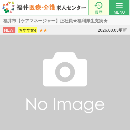

menu
履歴
MENU
福井市【ケアマネージャー】正社員★福利厚生充実★
NEW!
おすすめ!
★★
2026.08.03更新