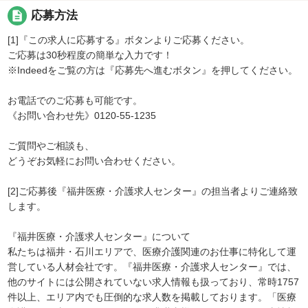
description
応募方法
[1]『この求人に応募する』ボタンよりご応募ください。
ご応募は30秒程度の簡単な入力です！
※Indeedをご覧の方は『応募先へ進むボタン』を押してください。
お電話でのご応募も可能です。
《お問い合わせ先》0120-55-1235
ご質問やご相談も、
どうぞお気軽にお問い合わせください。
[2]ご応募後『福井医療・介護求人センター』の担当者よりご連絡致
します。
『福井医療・介護求人センター』について
私たちは福井・石川エリアで、医療介護関連のお仕事に特化して運
営している人材会社です。『福井医療・介護求人センター』では、
他のサイトには公開されていない求人情報も扱っており、常時1757
件以上、エリア内でも圧倒的な求人数を掲載しております。「医療