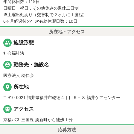
年間休日数：119日
日曜日，祝日，その他休みの週休二日制
※土曜出勤あり（交替制で２ヶ月に１度程）
6ヶ月経過後の年次有給休暇日数：10日
所在地・アクセス
people
施設形態
社会福祉法
person_pin
勤務先・施設名
医療法人 穂仁会
place
所在地
〒910-0021 福井県福井市乾徳４丁目５－８ 福井ケアセンター

アクセス
京福バス 三国線 湊新町から徒歩１分
応募方法