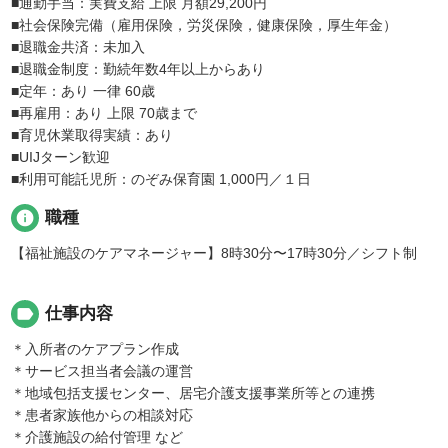
■通勤手当：実費支給 上限 月額29,200円
■社会保険完備（雇用保険，労災保険，健康保険，厚生年金）
■退職金共済：未加入
■退職金制度：勤続年数4年以上からあり
■定年：あり 一律 60歳
■再雇用：あり 上限 70歳まで
■育児休業取得実績：あり
■UIJターン歓迎
■利用可能託児所：のぞみ保育園 1,000円／１日
info
職種
【福祉施設のケアマネージャー】8時30分〜17時30分／シフト制
label
仕事内容
＊入所者のケアプラン作成
＊サービス担当者会議の運営
＊地域包括支援センター、居宅介護支援事業所等との連携
＊患者家族他からの相談対応
＊介護施設の給付管理 など