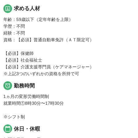
portrait
求める人材
年齢：59歳以下（定年年齢を上限）
学歴：不問
経験：不問
資格：【必須】普通自動車免許（ＡＴ限定可）
【必須】保健師
【必須】社会福祉士
【必須】介護支援専門員（ケアマネージャー）
※上記3つのいずれかの資格を所持で可

勤務時間
1ヵ月の変形労働時間制
就業時間①8時30分〜17時30分
※シフト制
calendar_today
休日・休暇