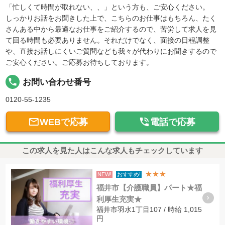
「忙しくて時間が取れない、、」という方も、ご安心ください。
しっかりお話をお聞きした上で、こちらのお仕事はもちろん、たく
さんある中から最適なお仕事をご紹介するので、苦労して求人を見
て回る時間も必要ありません。それだけでなく、面接の日程調整
や、直接お話しにくいご質問なども我々が代わりにお聞きするので
ご安心ください。ご応募お待ちしております。
local_phone
お問い合わせ番号
0120-55-1235


WEBで応募
電話で応募
この求人を見た人はこんな求人もチェックしています
★★★
NEW!
おすすめ!
福井市【介護職員】パート★福
利厚生充実★
福井市羽水1丁目107 / 時給 1,015
円