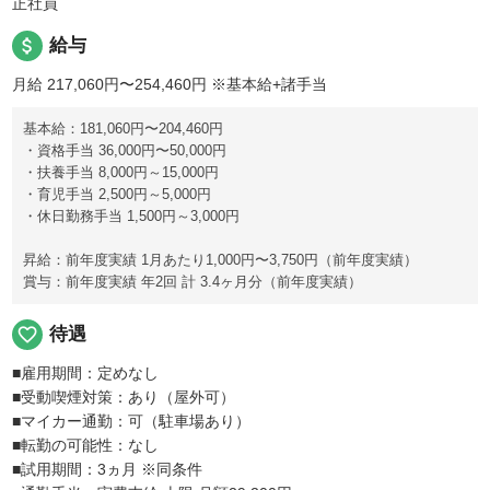
正社員
attach_money
給与
月給 217,060円〜254,460円
※基本給+諸手当
基本給：181,060円〜204,460円
・資格手当 36,000円〜50,000円
・扶養手当 8,000円～15,000円
・育児手当 2,500円～5,000円
・休日勤務手当 1,500円～3,000円
昇給：前年度実績 1月あたり1,000円〜3,750円（前年度実績）
賞与：前年度実績 年2回 計 3.4ヶ月分（前年度実績）
favorite_border
待遇
■雇用期間：定めなし
■受動喫煙対策：あり（屋外可）
■マイカー通勤：可（駐車場あり）
■転勤の可能性：なし
■試用期間：3ヵ月 ※同条件