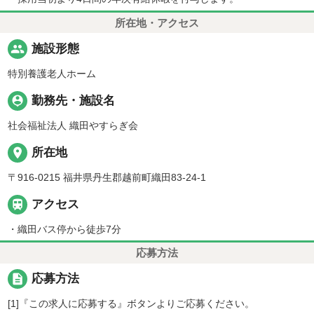
所在地・アクセス
people
施設形態
特別養護老人ホーム
person_pin
勤務先・施設名
社会福祉法人 織田やすらぎ会
place
所在地
〒916-0215 福井県丹生郡越前町織田83-24-1

アクセス
・織田バス停から徒歩7分
応募方法
description
応募方法
[1]『この求人に応募する』ボタンよりご応募ください。