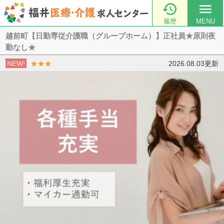

menu
履歴
MENU
越前町【日勤専従介護職（グループホーム）】正社員★原則夜
勤なし★
NEW!
★★★
2026.08.03更新