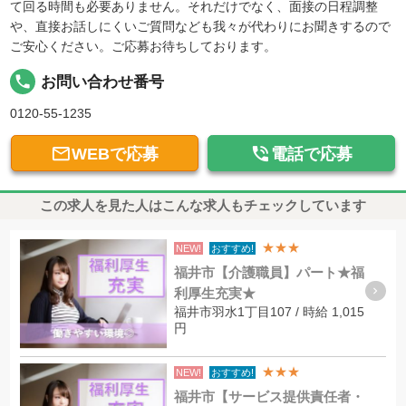
て回る時間も必要ありません。それだけでなく、面接の日程調整
や、直接お話しにくいご質問なども我々が代わりにお聞きするので
ご安心ください。ご応募お待ちしております。
local_phone
お問い合わせ番号
0120-55-1235


WEBで応募
電話で応募
この求人を見た人はこんな求人もチェックしています
★★★
NEW!
おすすめ!
福井市【介護職員】パート★福
利厚生充実★
福井市羽水1丁目107 / 時給 1,015
円
★★★
NEW!
おすすめ!
福井市【サービス提供責任者・