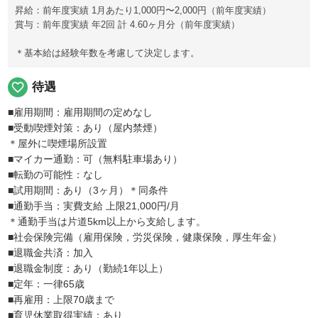
昇給：前年度実績 1月あたり1,000円〜2,000円（前年度実績）
賞与：前年度実績 年2回 計 4.60ヶ月分（前年度実績）
＊基本給は経験年数を考慮して決定します。
favorite_border
待遇
■雇用期間：雇用期間の定めなし
■受動喫煙対策：あり（屋内禁煙）
＊屋外に喫煙場所設置
■マイカー通勤：可（無料駐車場あり）
■転勤の可能性：なし
■試用期間：あり（3ヶ月）＊同条件
■通勤手当：実費支給 上限21,000円/月
＊通勤手当は片道5km以上から支給します。
■社会保険完備（雇用保険，労災保険，健康保険，厚生年金）
■退職金共済：加入
■退職金制度：あり（勤続1年以上）
■定年：一律65歳
■再雇用：上限70歳まで
■育児休業取得実績：あり