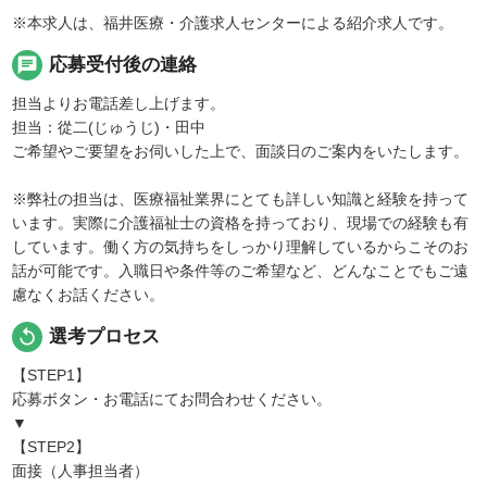
※本求人は、福井医療・介護求人センターによる紹介求人です。
chat
応募受付後の連絡
担当よりお電話差し上げます。
担当：從二(じゅうじ)・田中
ご希望やご要望をお伺いした上で、面談日のご案内をいたします。
※弊社の担当は、医療福祉業界にとても詳しい知識と経験を持って
います。実際に介護福祉士の資格を持っており、現場での経験も有
しています。働く方の気持ちをしっかり理解しているからこそのお
話が可能です。入職日や条件等のご希望など、どんなことでもご遠
慮なくお話ください。
replay
選考プロセス
【STEP1】
応募ボタン・お電話にてお問合わせください。
▼
【STEP2】
面接（人事担当者）