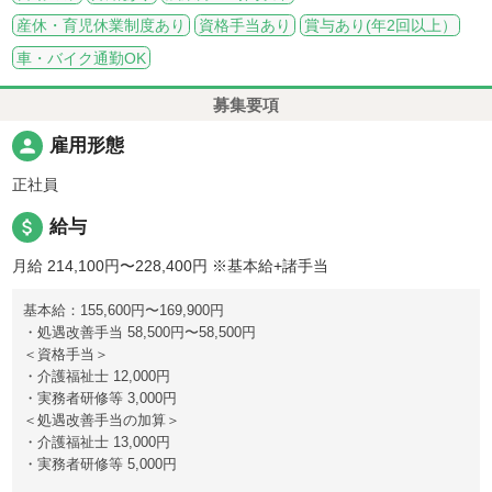
産休・育児休業制度あり
資格手当あり
賞与あり(年2回以上）
車・バイク通勤OK
募集要項
person
雇用形態
正社員
attach_money
給与
月給 214,100円〜228,400円
※基本給+諸手当
基本給：155,600円〜169,900円
・処遇改善手当 58,500円〜58,500円
＜資格手当＞
・介護福祉士 12,000円
・実務者研修等 3,000円
＜処遇改善手当の加算＞
・介護福祉士 13,000円
・実務者研修等 5,000円