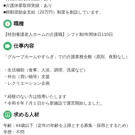
■介護休業取得実績：あり
■精勤奨励金支給（20万円）制度を創設しています。
info
職種
【特別養護老人ホームの介護職】シフト制/年間休日110日
label
仕事内容
「グループホームやすらぎ」での介護業務全般（原則、夜勤なし）
・生活補助（食事、入浴、調理、洗濯など）
・外出（買い物等）支援
・レクリエーション企画
＊経験のない方は指導いたします
＊令和６年７月１日から新施設で運営開始しました。
portrait
求める人材
年齢：64歳以下（定年の年齢を上限とする募集・採用とするため）
学歴：不問