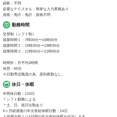
経験：不問
必要なＰＣスキル：簡単な入力業務あり
資格・免許：免許・資格不問

勤務時間
交替制（シフト制）
就業時間１：7時00分〜16時00分
就業時間２：10時30分〜19時30分
就業時間３：12時00分〜21時00分
時間外：月平均2時間
休憩：60分
※日勤専従職員の為、原則夜勤なし。
calendar_today
休日・休暇
年間休日数：110日
＊シフト勤務による
＊土、日、祝日出勤あり
6ヶ月経過後の年次有給休暇日数：14日
＊採用当初より4日間の年次有給休暇を付与します。