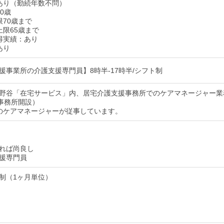
あり（勤続年数不問）
0歳
限70歳まで
上限65歳まで
得実績：あり
あり
援事業所の介護支援専門員】8時半-17時半/シフト制
野谷「在宅サービス」内、居宅介護支援事務所でのケアマネージャー業
新事務所開設）
のケアマネージャーが従事しています。
れば尚良し
援専門員
制（1ヶ月単位）