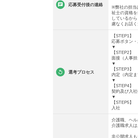
応募受付後の連絡
※弊社の担当
祉士の資格を
しているから
慮なくお話く
【STEP1】
応募ボタン・
▼
【STEP2】
面接（人事担
▼
【STEP3】
選考プロセス
内定（内定ま
▼
【STEP4】
契約及び入社
▼
【STEP5】
入社
介護職、ヘル
介護職求人は
非公開求人も