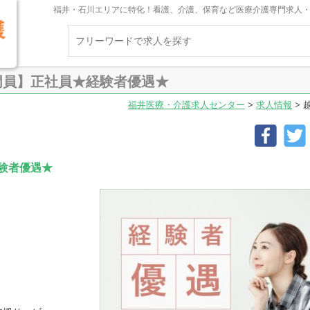
福井・石川エリアに特化！看護、介護、保育など医療介護専門求人
門員】正社員★経験者優遇★
福井医療・介護求人センター
>
求人情報
>
験者優遇★