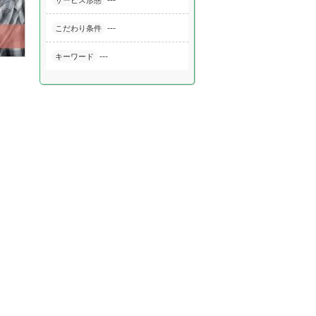
---
サービス形態
---
こだわり条件
---
キーワード