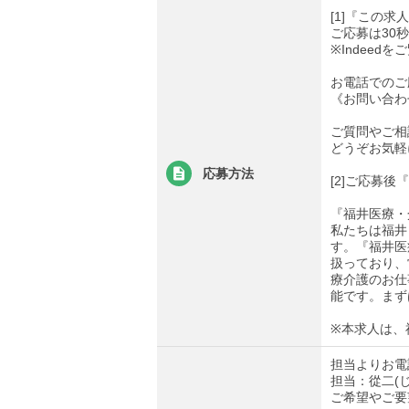
[1]『この
ご応募は30
※Indee
お電話でのご
《お問い合わせ先
ご質問やご相
どうぞお気軽
応募方法
[2]ご応募
『福井医療・
私たちは福井
す。『福井医
扱っており、
療介護のお仕
能です。まず
※本求人は、
担当よりお電
担当：從二(
ご希望やご要