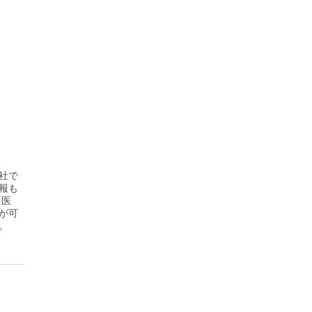
社で
報も
「医
が可
。