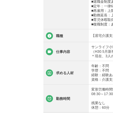
■退職金制度
■定年：一律6
■再雇用：上
■勤務延長：
■育児休暇取
■復職制度：
【居宅介護支
職種
サンライフ小
（H30.5月
仕事内容
＊現在、3人
年齢：不問
学歴：不問
求める人材
経験：経験あ
資格：介護支
変形労働時間
08:30～17:30
勤務時間
残業なし
休憩：60分