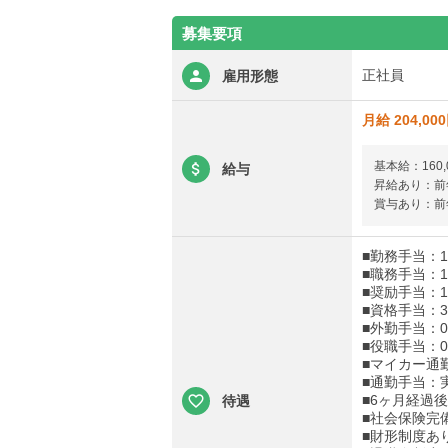
募集要項
正社員
雇用形態
月給 204,00
基本給：160,
給与
昇給あり：前年
賞与あり：前年
■勤務手当：12
■職務手当：1,
■奨励手当：1,
■資格手当：30
■外勤手当：0～
■役職手当：0～
■マイカー通
■通勤手当：
■6ヶ月経過
待遇
■社会保険完
■財形制度あ