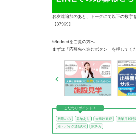
お友達追加のあと、トークにて以下の数字
【37969】
※Indeedをご覧の方へ
まずは「応募先へ進むボタン」を押してく

こだわりポイント！
日勤のみ
昇給あり
未経験歓迎
残業月10時
車・バイク通勤OK
駅チカ