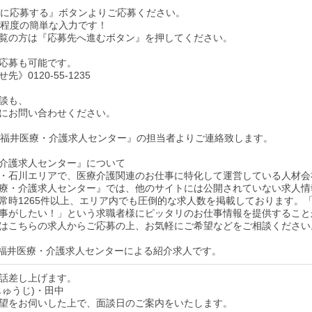
求人に応募する』ボタンよりご応募ください。
秒程度の簡単な入力です！
dをご覧の方は『応募先へ進むボタン』を押してください。
応募も可能です。
》0120-55-1235
談も、
にお問い合わせください。
後『福井医療・介護求人センター』の担当者よりご連絡致します。
介護求人センター』について
・石川エリアで、医療介護関連のお仕事に特化して運営している人材会
療・介護求人センター』では、他のサイトには公開されていない求人情
常時1265件以上、エリア内でも圧倒的な求人数を掲載しております。
事がしたい！」という求職者様にピッタリのお仕事情報を提供すること
はこちらの求人からご応募の上、お気軽にご希望などをご相談ください
福井医療・介護求人センターによる紹介求人です。
話差し上げます。
じゅうじ)・田中
望をお伺いした上で、面談日のご案内をいたします。