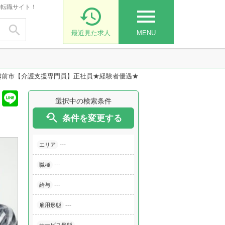
・転職サイト！

menu

最近見た求人
MENU
越前市【介護支援専門員】正社員★経験者優遇★
選択中の検索条件

条件を変更する
---
エリア
---
職種
---
給与
---
雇用形態