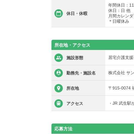
年間休日：11
休日：日 他
休日・休暇
月間カレンダ
＊日曜休み
所在地・アクセス
居宅介護支援
施設形態
株式会社 サ
勤務先・施設名
〒915-007
所在地
・JR 武生駅
アクセス
応募方法