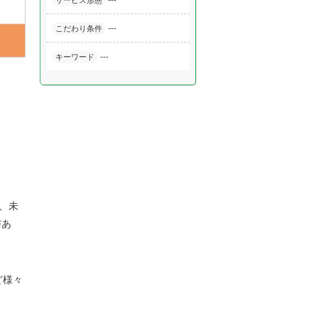
---
サービス形態
---
こだわり条件
---
キーワード
、未
与あ
ど様々