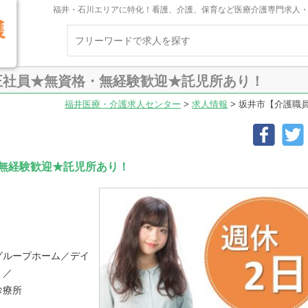
福井・石川エリアに特化！看護、介護、保育など医療介護専門求人
正社員★無資格・無経験歓迎★託児所あり！
福井医療・介護求人センター
>
求人情報
>
坂井市【介護職
無経験歓迎★託児所あり！
グループホーム／デイ
）／
診療所