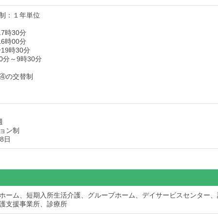
制：１年単位
17時30分
16時00分
19時30分
0分～9時30分
④の交替制
週
ョン制
8日
ホーム、短期入所生活介護、グループホーム、デイサービスセンター、
護支援事業所、診療所