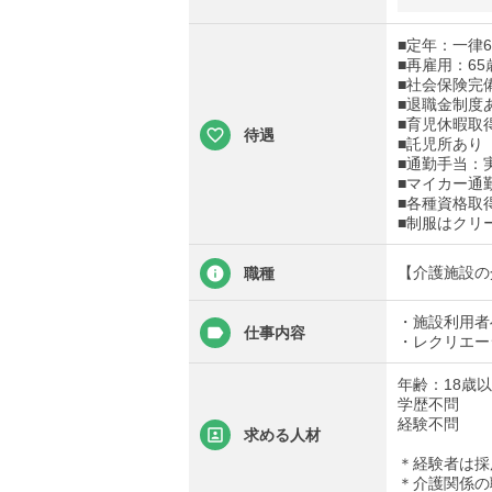
■定年：一律6
■再雇用：65
■社会保険完
■退職金制度
■育児休暇取
待遇
■託児所あり（
■通勤手当：実
■マイカー通
■各種資格取
■制服はクリ
【介護施設の
職種
・施設利用者
仕事内容
・レクリエー
年齢：18歳
学歴不問
経験不問
求める人材
＊経験者は採
＊介護関係の