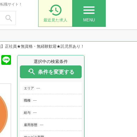
・転職サイト！

menu

最近見た求人
MENU
員】正社員★無資格・無経験歓迎★託児所あり！
選択中の検索条件

条件を変更する
---
エリア
---
職種
---
給与
---
雇用形態