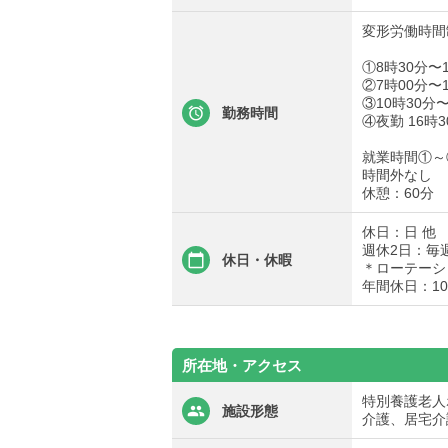
変形労働時間
①8時30分〜
②7時00分〜
③10時30分〜
勤務時間
④夜勤 16時3
就業時間①～
時間外なし
休憩：60分
休日：日 他
週休2日：毎
休日・休暇
＊ローテーシ
年間休日：10
所在地・アクセス
特別養護老人
施設形態
介護、居宅介