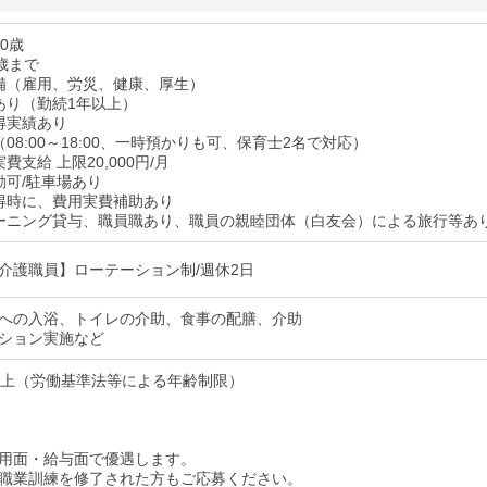
0歳
歳まで
備（雇用、労災、健康、厚生）
あり（勤続1年以上）
得実績あり
08:00～18:00、一時預かりも可、保育士2名で対応）
費支給 上限20,000円/月
勤可/駐車場あり
得時に、費用実費補助あり
ーニング貸与、職員職あり、職員の親睦団体（白友会）による旅行等あ
介護職員】ローテーション制/週休2日
への入浴、トイレの介助、食事の配膳、介助
ション実施など
以上（労働基準法等による年齢制限）
用面・給与面で優遇します。
職業訓練を修了された方もご応募ください。