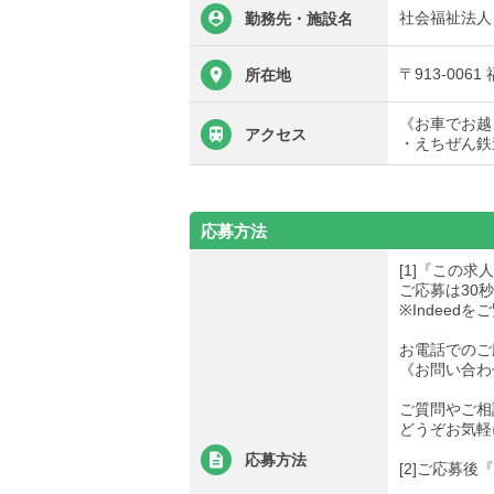
社会福祉法人
勤務先・施設名
〒913-006
所在地
《お車でお越
アクセス
・えちぜん鉄
応募方法
[1]『この
ご応募は30
※Indee
お電話でのご
《お問い合わせ先
ご質問やご相
どうぞお気軽
応募方法
[2]ご応募