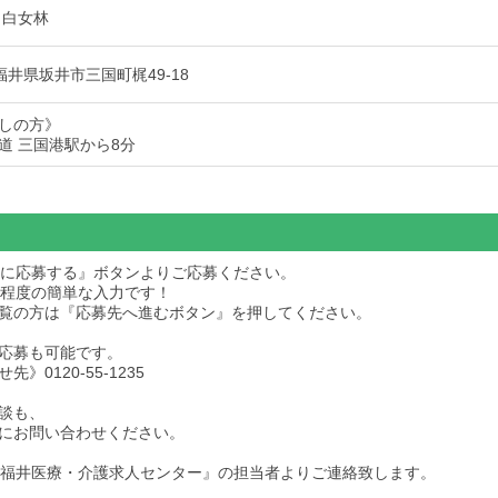
 白女林
1 福井県坂井市三国町梶49-18
しの方》
道 三国港駅から8分
求人に応募する』ボタンよりご応募ください。
秒程度の簡単な入力です！
dをご覧の方は『応募先へ進むボタン』を押してください。
応募も可能です。
》0120-55-1235
談も、
にお問い合わせください。
後『福井医療・介護求人センター』の担当者よりご連絡致します。