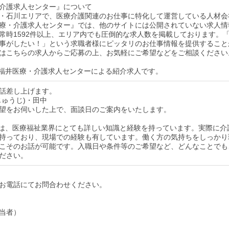
介護求人センター』について
・石川エリアで、医療介護関連のお仕事に特化して運営している人材会
療・介護求人センター』では、他のサイトには公開されていない求人情
常時1592件以上、エリア内でも圧倒的な求人数を掲載しております。
事がしたい！」という求職者様にピッタリのお仕事情報を提供すること
はこちらの求人からご応募の上、お気軽にご希望などをご相談ください
福井医療・介護求人センターによる紹介求人です。
話差し上げます。
じゅうじ)・田中
望をお伺いした上で、面談日のご案内をいたします。
は、医療福祉業界にとても詳しい知識と経験を持っています。実際に介
持っており、現場での経験も有しています。働く方の気持ちをしっかり
こそのお話が可能です。入職日や条件等のご希望など、どんなことでも
ださい。
お電話にてお問合わせください。
当者）