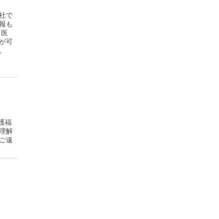
社で
報も
「医
が可
。
護福
理解
ご遠