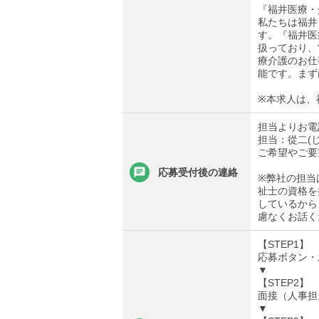
『福井医療・
私たちは福井
す。『福井医
扱っており、
療介護のお仕
能です。まず
※本求人は、
担当よりお電
担当：從二(
ご希望やご要
応募受付後の連絡
※弊社の担当
祉士の資格を
しているから
慮なくお話く
【STEP1】
応募ボタン・
▼
【STEP2】
面接（人事担
▼