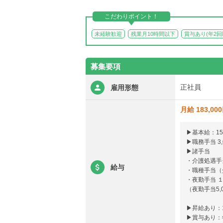
こだわりポイント！
未経験歓迎
残業月10時間以下
賞与あり(年2
募集要項
正社員
雇用形態
月給 183,00
▶基本給：150
▶職務手当 3,
▶諸手当
・介護処遇手当 
給与
・職種手当（介
・夜勤手当 １
（夜勤手当5,
▶昇給あり：1
▶賞与あり：年