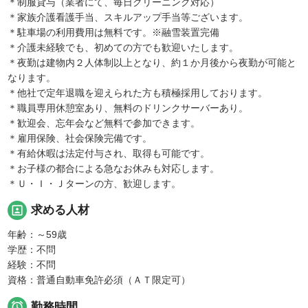
＊制服貸与（業者にて、毎日クリーニング対応）
＊家族介護看護手当、スキルアップ手当等ございます。
＊駐車場の利用費用は無料です。※融雪装置完備
＊介護未経験でも、初めての方でも歓迎いたします。
＊夜勤は建物内２人体制以上となり、約１か月後から夜勤が可能と
なります。
＊他社で定年退職を迎えられた方も積極採用しております。
＊職員専用休憩室あり、無料のドリンクサーバーあり。
＊歓迎会、忘年会など無料で参加できます。
＊雇用保険、社会保険完備です。
＊有給休暇は法定付与され、取得も可能です。
＊お子様の都合による急なお休みも対応します。
＊Ｕ・Ｉ・Ｊターンの方、歓迎します。
portrait
求める人材
年齢：～59歳
学歴：不問
経験：不問
資格：普通自動車免許必須（ＡＴ限定可）

勤務時間