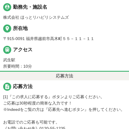
person_pin
勤務先・施設名
株式会社 ほっとリハビリシステムズ
place
所在地
〒915-0091 福井県越前市高木町５５－１１－１１

アクセス
武生駅
所要時間：10分
応募方法
description
応募方法
[1]『この求人に応募する』ボタンよりご応募ください。
ご応募は30秒程度の簡単な入力です！
※Indeedをご覧の方は『応募先へ進むボタン』を押してください。
お電話でのご応募も可能です。
《お問い合わせ先》0120-55-1235