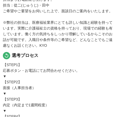
担当：從二(じゅうじ)・田中
ご希望やご要望をお伺いした上で、面談日のご案内をいたします。
※弊社の担当は、医療福祉業界にとても詳しい知識と経験を持って
います。実際に介護福祉士の資格を持っており、現場での経験も有
しています。働く方の気持ちをしっかり理解しているからこそのお
話が可能です。入職日や条件等のご希望など、どんなことでもご遠
慮なくお話ください。KYO
replay
選考プロセス
【STEP1】
応募ボタン・お電話にてお問合わせください。
▼
【STEP2】
面接（人事担当者）
▼
【STEP3】
内定（内定まで1週間程度）
▼
【STEP4】