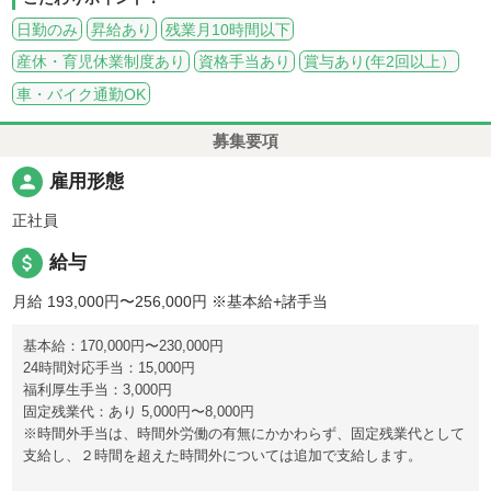
日勤のみ
昇給あり
残業月10時間以下
産休・育児休業制度あり
資格手当あり
賞与あり(年2回以上）
車・バイク通勤OK
募集要項
person
雇用形態
正社員
attach_money
給与
月給 193,000円〜256,000円
※基本給+諸手当
基本給：170,000円〜230,000円
24時間対応手当：15,000円
福利厚生手当：3,000円
固定残業代：あり 5,000円〜8,000円
※時間外手当は、時間外労働の有無にかかわらず、固定残業代として
支給し、２時間を超えた時間外については追加で支給します。