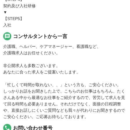
契約及び入社研修
▼
【STEP5】
入社
message
コンサルタントから一言
介護職、ヘルパー、ケアマネージャー、看護職など、
介護職求人はお任せください。
非公開求人も多数ございます。
あなたに合った求人をご提案いたします。
「忙しくて時間が取れない、、」という方も、ご安心ください。
しっかりお話をお聞きした上で、こちらのお仕事はもちろん、たく
さんある中から最適なお仕事をご紹介するので、苦労して求人を見
て回る時間も必要ありません。それだけでなく、面接の日程調整
や、直接お話しにくいご質問なども我々が代わりにお聞きするので
ご安心ください。ご応募お待ちしております。
local_phone
お問い合わせ番号