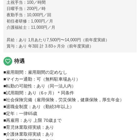
土祝手当：100／時間
日曜手当：200円／時
夜勤手当：10,000円／回
初任者研修：1,000円／月
介護福祉士：11,000円／月
昇給：あり 1月あたり7,500円〜14,000円（前年度実績）
賞与：あり 年3回 計 3.83ヶ月分（前年度実績）
favorite_border
待遇
■雇用期間：雇用期間の定めなし
■マイカー通勤：可（無料駐車場あり）
■転勤の可能性：あり（同一法人内）
■試用期間：あり（6ヶ月）＊同条件
■社会保険完備（雇用保険，労災保険，健康保険，厚生年金）
■退職金制度：あり（勤続3年以上）
■定年：一律65歳
■再雇用：あり 上限 70歳まで
■育児休業取得実績：あり
■介護休業取得実績：あり