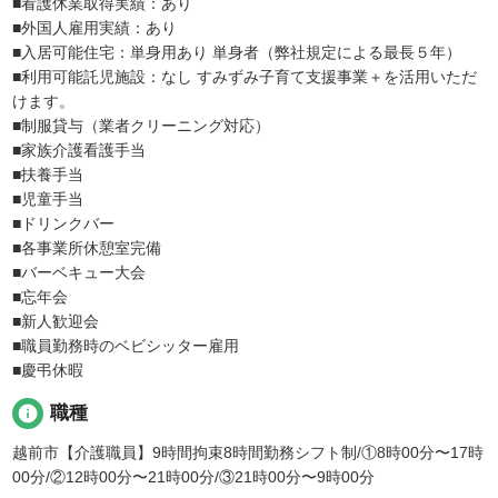
■看護休業取得実績：あり
■外国人雇用実績：あり
■入居可能住宅：単身用あり 単身者（弊社規定による最長５年）
■利用可能託児施設：なし すみずみ子育て支援事業＋を活用いただ
けます。
■制服貸与（業者クリーニング対応）
■家族介護看護手当
■扶養手当
■児童手当
■ドリンクバー
■各事業所休憩室完備
■バーベキュー大会
■忘年会
■新人歓迎会
■職員勤務時のベビシッター雇用
■慶弔休暇
info
職種
越前市【介護職員】9時間拘束8時間勤務シフト制/①8時00分〜17時
00分/②12時00分〜21時00分/③21時00分〜9時00分