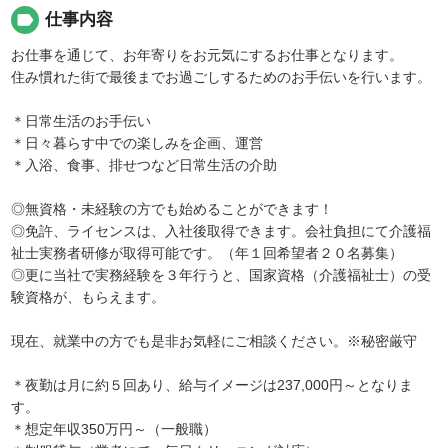
label
仕事内容
お仕事を通じて、お年寄りをお元気にするお仕事となります。
住み慣れた街で最後までお過ごしするためのお手伝いを行います。
＊日常生活のお手伝い
＊日々暮らす中での楽しみを企画、運営
＊入浴、食事、排せつなど日常生活の介助
◎無資格・未経験の方でも始めることができます！
◎免許、ライセンスは、入社後取得できます。会社負担にて介護福
祉士実務者研修が取得可能です。（年１回希望者２０名募集）
◎更に当社で実務経験を３年行うと、国家資格（介護福祉士）の受
験資格が、もらえます。
現在、就業中の方でも是非お気軽にご相談ください。※秘密厳守
＊夜勤は月に約５回あり、給与イメージは237,000円～となりま
す。
＊想定年収350万円～（一般職）