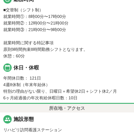
■交替制（シフト制）
就業時間①：8時00分〜17時00分
就業時間②：12時00分〜21時00分
就業時間③：21時00分〜9時00分
就業時間に関する特記事項
原則9時間拘束8時間勤務シフトとなります。
休憩：60分
calendar_today
休日・休暇
年間休日数： 121日
4週8休制（年末年始休）
特別の理由がない限り、日曜日＋希望休2日＋シフト休2／月
6ヶ月経過後の年次有給休暇日数：10日
所在地・アクセス
people
施設形態
リハビリ訪問看護ステーション